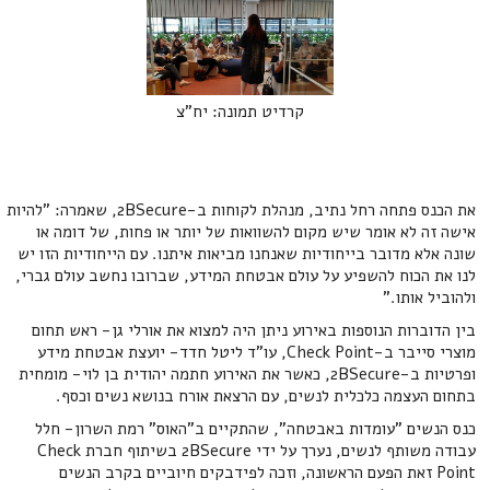
קרדיט תמונה: יח"צ
את הכנס פתחה רחל נתיב, מנהלת לקוחות ב-2BSecure, שאמרה: "להיות
אישה זה לא אומר שיש מקום להשוואות של יותר או פחות, של דומה או
שונה אלא מדובר בייחודיות שאנחנו מביאות איתנו. עם הייחודיות הזו יש
לנו את הכוח להשפיע על עולם אבטחת המידע, שברובו נחשב עולם גברי,
ולהוביל אותו."
בין הדוברות הנוספות באירוע ניתן היה למצוא את אורלי גן- ראש תחום
מוצרי סייבר ב-Check Point, עו"ד ליטל חדד- יועצת אבטחת מידע
ופרטיות ב-2BSecure, כאשר את האירוע חתמה יהודית בן לוי- מומחית
בתחום העצמה כלכלית לנשים, עם הרצאת אורח בנושא נשים וכסף.
כנס הנשים "עומדות באבטחה", שהתקיים ב"האוס" רמת השרון- חלל
עבודה משותף לנשים, נערך על ידי 2BSecure בשיתוף חברת Check
Point זאת הפעם הראשונה, וזכה לפידבקים חיוביים בקרב הנשים