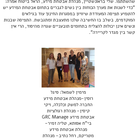
שהשתתפו. שלי בראונשטיין, מנהלת אבטחת מידע, הראל ביטוח אמרה:
"כדי לשנות את מערך הכוחות בין נשים לגברים בתחום אבטחת המידע יש
להטמיע תפיסה המעודדת שיוויון במסגרות החינוך עוד בגילאים
המוקדמים, בשלב בו החשיבה שלנו מתעצבת ומתגבשת. התפיסה שבנות
ונשים אינן יכולות להצליח בתחומים תובעניים שגויה מהיסוד, הרי אין
קשר בין מגדר לקריירה".
מימין לשמאל: סיגל
רוסין-מנהלת אבטחת מידע
החברה למשק וכלכלה, ויקי
קיסין- מנהלת רגולציות
אבטחת מידע GRC Manage
בי"ח אסותא, טליה זמיר-
מנהלת אבטחת מידע
מטריקס, רחל נתיב- מנהלת