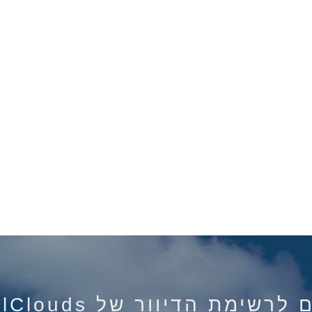
רשימת הדיוור של IsraelClouds