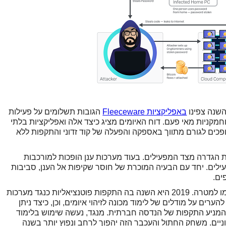
השנה צפינו
באפליקציות Fleeceware
הגובות תשלומים על פעילות
מקניות מאי פעם. דוח האיומים מציג כיצד אלה ואפליקציות בלתי
 לדפדפנים, הופכים לגורם מתווך באספקה והפעלה של קוד זדוני והתקפות ללא
ת הגדרה מצד המפעילים. בעוד מערכות ענן הופכות למורכבות
עילים. יחד עם הבעיה המוכרת של חוסר שקיפות אל הענן, סביבות
ים.
- לימוד מכונה שתוכנן להביס קוד זדוני הופך בעצמו למטרה. 2019 היא השנה בה התקפות פוטנציאליות כנגד מערכות
הערים על מודלים של לימוד מכונה לזיהוי איומים, וכן, כיצד ניתן
 המניע התקפות של הנדסה חברתית. מנגד, נעשה שימוש בלימוד
וניים. משחק החתול והעכבר הזה יהפוך לרחב ונפוץ יותר בשנה