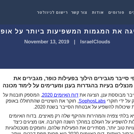
ים
פורומים
אודות
צור קשר
רישום לניוזלטר
November 13, 2019
|
IsraelClouds
 של סופוס - תוקפי סייבר מגבירים הילוך בפעילות כופר, מגבירים את
מנצלים בעיות בהגדרות בענן ומערימים על לימוד מכונה
יבר מבוססת ענן, הציגה את
דוח האיומים 2020
, המספק תובנות על
על ידי חוקרי
SophosLabs
, חוקר את השינויים שהתחוללו באופק
 בלתי צפויה והמהירות וההיקף שלה רק מאיצים. בדוח האיומים
ולות להשפיע על העולם במהלך השנה הקרובה. אנו מציגים כיצד
עויות טוב יותר, מסתירים את הפעילות שלהם, וחומקים מטכנולוגיות
זיהוי. כל אלה מופיעים בענן, באפליקציות בניידים ובתוך רשתות. דוח האיומים 2020 הוא פחות מפת דרכים, ויותר