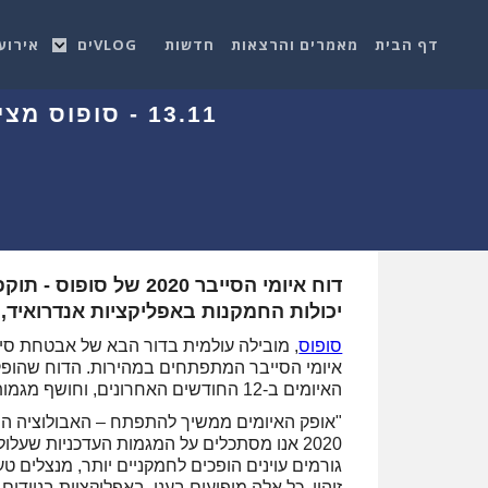
דף הבית
מאמרים והרצאות
חדשות
VLOGים
אירוע
13.11 - סופוס מציגה את המגמות המשפיעות ביותר על אופק האיומים ב-2020
דוח איומי הסייבר 2020
יכולות החמקנות באפליקציות אנדרואיד, 
סופוס
, מובילה עולמית בדור הבא של אבטחת סי
איומי הסייבר המתפתחים במהירות. הדוח שהופק 
האיומים ב-12 החודשים האחרונים, וחושף מגמות שיכולות להשפיע על אבטחת הסייבר בשנת 2020.
"אופק האיומים ממשיך להתפתח – האבולוציה היא
2020 אנו מסתכלים על המגמות העדכניות שעל
גורמים עוינים הופכים לחמקניים יותר, מנצלים ט