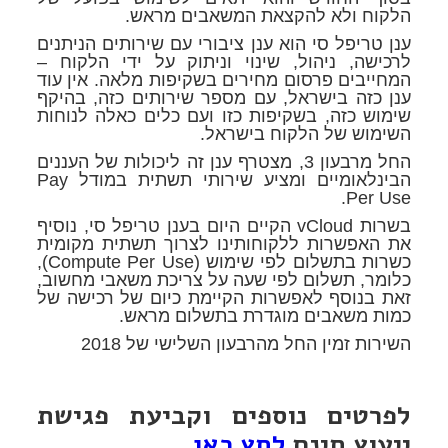
הלקוח ולא להקצאת המשאבים מראש.
ענן טריפל סי הוא ענן ציבורי עם שירותים הניתנים
לרכישה, ניהול, שינוי וניתוק על ידי הלקוח –
המחייבים פרסום מחירים בשקיפות מלאה. אין עוד
ענן כזה בישראל, עם מספר שירותים כזה, בהיקף
שימוש כזה, בשקיפות כזו ועם כלים כאלה לנוחות
השימוש של הלקוח בישראל.
החל מרבעון 3, מצטרף ענן זה ליכולות של העננים
הבינלאומיים ומציע שירותי תשתית במודל Pay
Per Use.
בשרות vCloud הקיים היום בענן טריפל סי, נוסיף
את האפשרות ללקוחותינו לצרוך תשתית מקומית
כשרות בתשלום לפי שימוש (Compute Per Use),
כלומר, תשלום לפי שעה על צריכת משאבי מחשוב,
זאת בנוסף לאפשרות הקיימת כיום של רכישה של
כמות משאבים מוגדרת בתשלום מראש.
השירות זמין החל מהרבעון השלישי של 2018
לפרטים נוספים וקביעת פגישת
ייעוץ חינם
לחץ כאן