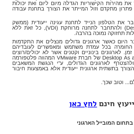
את מהירות הקישוריות הגדלה מיום ליום ואת יכולות
 פתרון מתקדם וזול המייתר את הצורך בתחנת עבודה
בר את הטלפון הנייד לתחנת עגינה ייעודית (ממשק
המשתמש במקרה זה מותאם לסביבת Desktop) ולהתחבר לתחנה מרוחקת (VDI), כל זאת ללא
ות תחזוקה נמוכה בהרבה.
ר היום כאשר ארגונים גדולים מנצלים את התקדמות
קת החומרה בכל עמדת משתמש ומאפשרים לעובדיהם
. לארגונים בינוניים וקטנים אשר לא יכולים/רוצים
להקים מערך שרתים, נועד שירות ה-Desktop As a Service של חברת VMware המהווה פלטפורמה
צטרף לארגונים הגדולים, ע"י הנגשת המשאבים
הצורך בתשתית ארגונית ייעודית אלא באמצעות חיבור
.. וטוב שכך.
יעוץ חינם
לחץ כאן