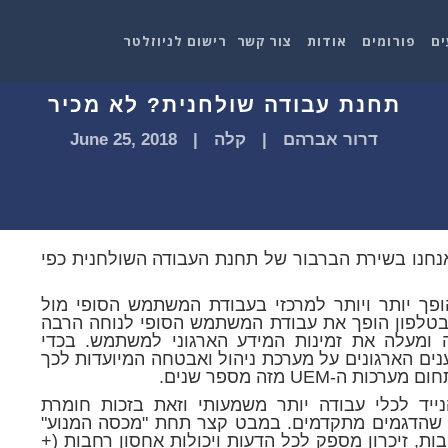
ים
פורומים
אודות
צור קשר
רישום לניוזלטר
תחנת עבודה שולחנית? לא מכיר
דרור אברהם
|
קלה
|
June 25, 2018
נחנו בשירת הברבור של תחנת העבודה השולחנית כפי
פך יותר ויותר למרכזי בעבודת המשתמש הסופי מול
 בטלפון הופך את עבודת המשתמש הסופי לנוחה הרבה
ה ומעלה את זמינות המידע הארגוני למשתמש. בכדי
ים הארגונים על מערכת ניהול ואבטחה המיועדות לכך
ד לכלי עבודה יותר משמעותי וזאת בזכות חומרת
שהדגמים מתקדמים. במבט קצר תחת "מכסה המנוע"
פון הנייד שלכם תמצאו לבטח 4-8 ליבות, זיכרון מספק לכל הדעות ויכולות אחסון רחבות (+