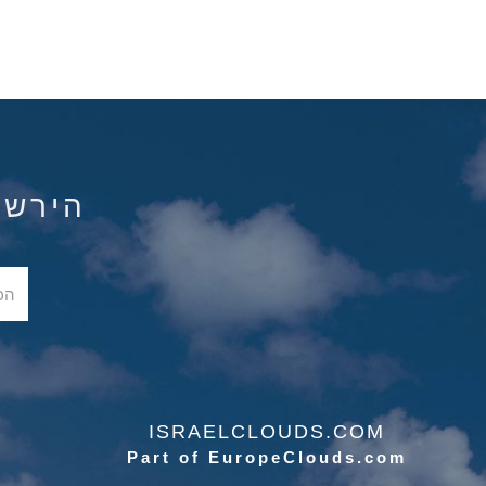
הירשם ל
ISRAELCLOUDS.COM
Part of EuropeClouds.com