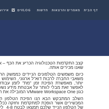
דף הבית
מאמרים והרצאות
חדשות
VLOGים
אירוע
קצב התקדמות הטכנולוגיה הכריע את הכף – א
שאנו מכירים אותה.
כיום משמשים הטלפונים הניידים כממשק ההו
משאבי החברה לרבות דוא"ל ארגוני. השימוש
יותר, מאפשרת הפיכת זמן "מת" לזמן עבוד
לאפשר זאת מבלי לוותר על אבטחת מידע נשענ
כגון VMware Workspace One המובילה את תחום מערכות ה-UEM מזה מספר שנים.
השלב המתבקש הבא הנו הפיכת הטלפון הניי
המכשירים אשר הופכת למתקדמת וחזקה ככל 
של הטל