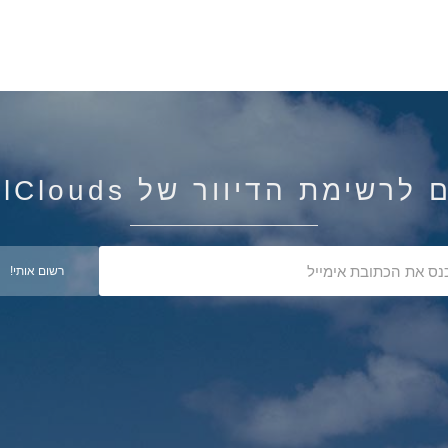
רשימת הדיוור של IsraelClouds