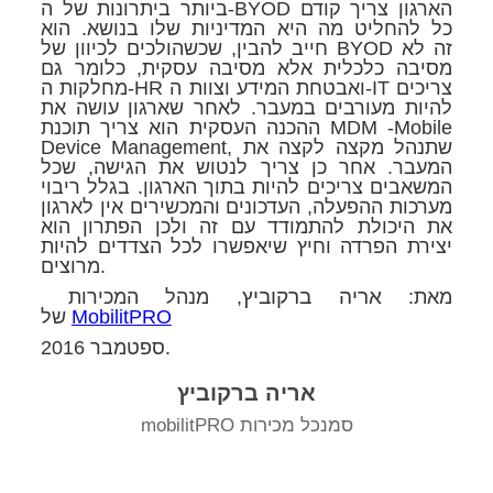
ביותר ביתרונות של ה-BYOD הארגון צריך קודם
כל להחליט מה היא המדיניות שלו בנושא. הוא
חייב להבין, שכשהולכים לכיוון של BYOD זה לא
מסיבה כלכלית אלא מסיבה עסקית, כלומר גם
מחלקות ה-HR ואבטחת המידע וצוות ה-IT צריכים
להיות מעורבים במעבר. לאחר שארגון עושה את
ההכנה העסקית הוא צריך תוכנת MDM -Mobile
Device Management, שתנהל מקצה לקצה את
המעבר. אחר כן צריך לנטוש את הגישה, שכל
המשאבים צריכים להיות בתוך הארגון. בגלל ריבוי
מערכות ההפעלה, העדכונים והמכשירים אין לארגון
את היכולת להתמודד עם זה ולכן הפתרון הוא
יצירת הפרדה וחיץ שיאפשרו לכל הצדדים להיות
מרוצים.
אריה ברקוביץ
מאת:
, מנהל המכירות
MobilitPRO
של
ספטמבר 2016.
אריה ברקוביץ
סמנכל מכירות mobilitPRO