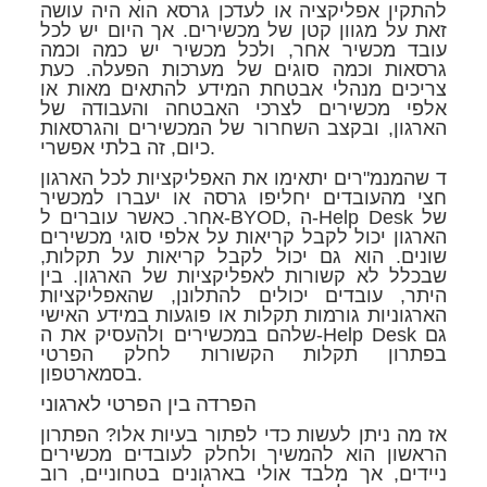
להתקין אפליקציה או לעדכן גרסא הוא היה עושה
זאת על מגוון קטן של מכשירים. אך היום יש לכל
עובד מכשיר אחר, ולכל מכשיר יש כמה וכמה
גרסאות וכמה סוגים של מערכות הפעלה. כעת
צריכים מנהלי אבטחת המידע להתאים מאות או
אלפי מכשירים לצרכי האבטחה והעבודה של
הארגון, ובקצב השחרור של המכשירים והגרסאות
כיום, זה בלתי אפשרי.
ד שהמנמ"רים יתאימו את האפליקציות לכל הארגון
חצי מהעובדים יחליפו גרסה או יעברו למכשיר
אחר. כאשר עוברים ל-BYOD, ה-Help Desk של
הארגון יכול לקבל קריאות על אלפי סוגי מכשירים
שונים. הוא גם יכול לקבל קריאות על תקלות,
שבכלל לא קשורות לאפליקציות של הארגון. בין
היתר, עובדים יכולים להתלונן, שהאפליקציות
הארגוניות גורמות תקלות או פוגעות במידע האישי
שלהם במכשירים ולהעסיק את ה-Help Desk גם
בפתרון תקלות הקשורות לחלק הפרטי
בסמארטפון.
הפרדה בין הפרטי לארגוני
אז מה ניתן לעשות כדי לפתור בעיות אלו? הפתרון
הראשון הוא להמשיך ולחלק לעובדים מכשירים
ניידים, אך מלבד אולי בארגונים בטחוניים, רוב