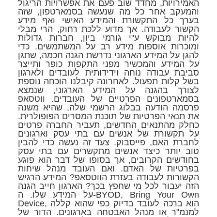
האמירויות, מחדד שוב פעם את אפשרויות הריגול
והמעקב אחר כל מה שנעשה בסמארטפון, שזה
בערך כל התקשורת והמידע האישי ואף מידע
הקשור לעבודה. אך מדוע ללכת רחוק, הרי מבלי
להיות מבוקש ע"י גורמי ביון, חברות גדולות
ומוכרות אוספות מידע רב על המשתמשים. כדי
להגן על המידע הארגוני נדרשת הגנה חכמה, שתגן
על המידע והמכשיר מפני התקפות כופר ותייצר
סביבת עבודה נוחה וידידותית לעובדים ולארגון
בשל קלות תפעול. לאחרונה קיבלנו הוכחה נוספת
לצורך בהגנה על המידע הארגוני, שנמצא
בסמארטפונים הפרטיים של העובדים. ווטסאפ
פרסמה הודעה בבלוג הרשמי שלה, שהיא משנה
את תנאי הפרטיות של תוכנת המסרים הפופולרית.
כחלק מהתנאים החדשים, תעביר החברה פרטים
על תקשורת של אנשים עם בתי עסק וארגונים
לחברת האם, פייסבוק. צעד זה נעשה כדי להבין
טוב יותר כיצד אנשים מתקשרים עם בתי עסק
בחודשים הקרובים, אך בסופו של דבר הוא פוגע
בפרטיות של האדם. ואם העובד מנהל שיחות
הקשורות לעבודה בעזרת הווטסאפ? המידע הרגיש
הזה יעבור לכל מי שחפץ בכך? הארגון חייב הגנה
על המידע שלו. ה-BYOD, Bring Your Own
Device, הוא ברכה לעובד בדיוק כפי שהוא קללה
למנמ"ר או מנהל האבטחה בארגונים. הדור של