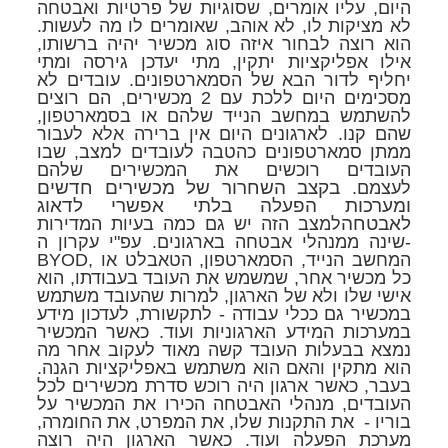
היום, עליו אומרים, שסוגיות של פרטיות ואבטחה
לא מציקות לו, לא אוהב, שאומרים לו מה לעשות.
הוא רוצה לבחור איזה סוג מכשיר יהיה ברשותו,
אילו אפליקציות יתקין, מתי יעדכן גירסה ומתי
יחליף לדור הבא של הסמארטפונים. עובדים לא
מסכימים היום ללכת עם 2 מכשירים, הם רוצים
להשתמש במחשב הנייד שלהם או בסמארטפון,
שהם קנו. לארגונים היום אין ברירה אלא לעבור
ממתן סמארטפונים כהטבה לעובדים למצב, שבו
העובדים רוכשים את המכשירים שלהם
בקצב השחרור של מכשירים חדשים
לעצמם.
ומערכות הפעלה בלתי אפשרי לדאוג
לאבטחה
למצב הזה יש גם כמה בעיות המדירות
שינה ממנהלי אבטחה בארגונים. עפ"י עקרון ה-
BYOD, המחשב הנייד, הסמארטפון, הטאבלט או
כל מכשיר אחר, שמשמש את העובד בעבודתו, הוא
אישי שלו ולא של הארגון, למרות שהעובד משתמש
במכשיר גם ככלי עבודה - לתקשורת, לעדכון מידע
במערכות המידע הארגוניות ועוד. כאשר המכשיר
נמצא בבעלות העובד קשה מאוד לעקוב אחר מה
הוא מתקין והאם הוא משתמש באפליקציות הגנה.
בעבר, כאשר ארגון היה רוכש סדרת מכשירים לכל
העובדים, מנהלי האבטחה הכירו את המכשיר על
בוריו - את התקנות שלו, את המפרט, את החומרה,
מערכת הפעלה ועוד. כאשר הארגון היה רוצה