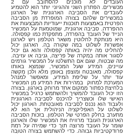
העובדים לא מוכנים להסתובב עם 2
מכשירים. הפתרון השני וההגיוני יותר הוא להטמיע
לעובדים את הסביבה הארגונית של הארגון
במכשירים שלהם בצורה המופרדת מן הסביבה
באמצעות תוכנות ייעודיות המבצעות את
הפרטית
ההפרדה
. סביבה ארגונית, שמוטמעת על המכשיר
הנייד של העובד בהפרדה, מתפקדת כמו קפסולה.
היא מנותקת לחלוטין משאר הטלפון ויש לארגון
אפשרות לשלוט במה שקורה בה. הארגון יכול
להחליט מה יהיה באותה קפסולה והוא גם יכול
לסגור אותה במקרה של פריצה, גניבה או עזיבה.
מה שבטוח, שגם אם התשלטו על המכשיר גורמים
עויינים, המידע שעל המכשיר, שנמצא באותו
קפסולה, מאובטח ומוצפן באופן מלא ולכן מקשה
עוד יותר על שליפת המידע, ומאפשר למנהל
המערכת למחוק במהירות את המידע מן המכשיר
בלחיצת כפתור ממקום אחד מרוחק בארגון. בצורה
הזו יכול העובד להמשיך ולהשתמש כרגיל במכשיר
האישי שלו וכשצריך להיכנס לסביבה הארגונית
ולעבוד הוא נכנס לסביבה מאובטחת. הארגון יכול
לשלוט על האפליקציה הניהולית אך הוא לא
מתערב בחלק הפרטי של הטלפון. בזכות הסביבה
הארגונית העובד מרוויח את המכשיר שלו והארגון
שומר על העובד מרוצה תוך כדי שמירה על רמת
פרודקטיביות גבוהה. כדי להשתמש בצורה הטובה