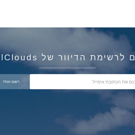
רשימת הדיוור של IsraelClouds