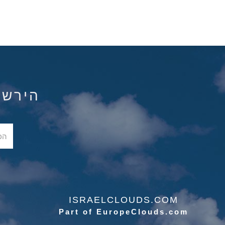
הירשם ל
ISRAELCLOUDS.COM
Part of EuropeClouds.com