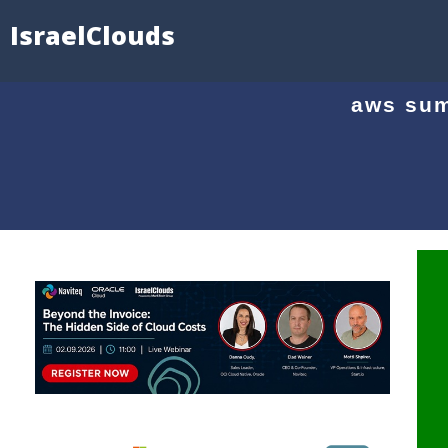
IsraelClouds
aws sum