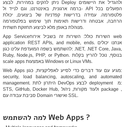
ניתן להקים במהירות, לבצע Deploy ולהגדיל את היישומים
ברמה ארגונית, באינטרנט, וגם לנייד ול- API הפועלים בכל
פלטפורמה. עמידה בדרישות קפדניות של ביצועים, יכולת
הרחבה, אבטחה ודרישות תאימות תוך שימוש בפלטפורמה
מנוהלת באופן מלא לביצוע תחזוקת תשתית.
App Serviceהשירות כולל: השירות זה בשביל אירוח web
application REST APIs, and mobile, ends. אנחנו יכולים
להשתמש בשפה המועדפת עלינו כגון: .NET, .NET Core, Java,
Ruby, Node.js, PHP, or Python. בנוסף, נוכל להריץ בקלות
scale apps באמצעות Windows or Linux VMs.
Web Apps מגיע עם עוד דברים כדי לסייע לאפליקציות, כגון:
security, load balancing, autoscaling, and automated
management. היתרון לתת DevOps לבצע deployment מ:
STS, GitHub, Docker Hub, ולעוד מקורות, ניהול package ,
סביבת עבודה עם Domain ואישורי SSL.
למה להשתמש Web Apps ?