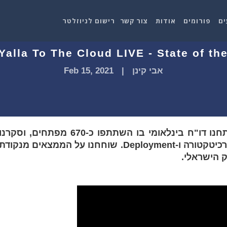
ים
פורומים
אודות
צור קשר
רישום לניוזלטר
Yalla To The Cloud LIVE - State of t
אבי קינן
|
Feb 15, 2021
במהדורת הלייב המיוחדת של הפינה, ניתחנו דו"ח בינלאומי בו השתתפו כ-670 מפתחים, וסקרנ
את התובנות המרתקות בהיבטי פיתוח, ארכיטקטורה ו-Deployment. שוחחנו על הממצאים מנקודת
 הישראלי.