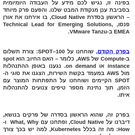
בפינה זו, נגיש לכם מידע על העבודה היומיומית
בסביבת ענן מנקודת המבט שלנו. והפעם פרק מיוחד
– הראשון בסדרת Cloud Native, בו אירחנו את אורן
פנסו, Technical Lead for Emerging Solutions,
EMEA ב-VMware Tanzu.
בפרק הקודם,
שוחחנו על SPOT–100: צורת תשלום
ב-Compute של AWS, כלומר – האם החיוב הוא spot
instance או on demand. נגענו באופן ההתנהלות
מול AWS במעמד בקשת השירות, הצגנו את סוגי ה-
SPOT הקיימים ושוחחנו על התפתחות המוצר עם
הזמן, תוך נתינת מספר טיפים צנועים להתנהלות
איתו.
בפרק זה, שהוא הראשון בסדרה של פרקים בנושא,
דיברנו על Cloud Native, ופתחנו עם What, Why ו-
How: מה זה בכלל Kubernetes, למה יש בכך צורך