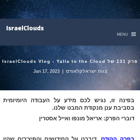
IsraelClouds
MENU
פרק 131 של IsraelClouds Vlog - Yalla to the Cloud
צוות ישראלקלאודס
|
Jan 17, 2023
בפינה זו, נגיש לכם מידע על העבודה היומיומית
בסביבת ענן מנקודת המבט שלנו.
דוברי הפרק: אריאל מונפו ואייל אסטרין
בפרק הקודם
, דיברנו על החידושים והפיצ'רים שהיו