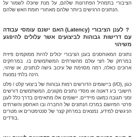
הציבורי בתמהיל הפתרונות שלהם, על מנת שיוכלו לשמור על
הנתונים הרגישים ביותר שלהם מאחורי חומת האש שלהם.
? לענן הציבורי (Latency) האם ישנם עומסי עבודה
עם דרישות גבוהות לביצועים אשר עלולים להיפגע
משיהוי
נתונים המאוחסנים בענן הציבורי יכולים להיות ממוקמים פיזית
במרחק של חצי עולם מהשרתים המשתמשים בו. במרחקים
ארוכים כאלה, רמה מסוימת של עיכוב גישה לנתונים, או שיהוי,
הינה בלתי נמנעת.
ביישומים הדורשים רמות גבוהות של ביצועי קלט / פלט (I/O), כגון
חישובי ביג דאטה או מסדי נתונים מקוונים, המשתמשים דורשים
זמני תגובה כמעט מיידיים. יישומים אלו מתאימים בדרך כלל לענן
פרטי המיושם במרכז הנתונים של החברה ובו האחסון והשרתים
הניגשים למידע, נמצאים במרחק קצר של סנטימטרים או מטרים
בודדים.