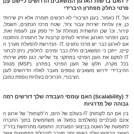
? האם ברשות הארגון המשאבים הדרושים ליישם ענן
פרטי כחלק מפתרון היברידי
כאמור, בענן הציבורי לא רוכשים חומרה אלא רק שירותי IT. ועל
כן, אין עלויות ישירות עבור ציוד, שטח מרכז הנתונים, חשמל,
קירור, וכו' שכן התשתית מנוהלת על ידי ספק ענן. לעומת זאת,
בענן הפרטי הארגון אחראי לעתים קרובות על החומרה והתוכנה
הנדרשת להפעלת מערך ה- IT. אם לארגון כבר יש מרכז נתונים
קיים, ייתכן כי המשאבים הללו כבר זמינים. לחלופין, ניתן לבחור
למקם את הענן הפרטי במתקני צד שלישי, כגון ספק שירותי IT
מנוהל (MSP). בכל מקרה, חלקו של הענן הפרטי בפתרון
ההיברידי ידרוש משאבים נוספים מעבר לאלה הדרושים לענן
הציבורי, הכרוכים בעלויות נוספת כמובן.
? (Scalability) האם עומסי העבודה שלך דורשים רמה
גבוהה של מדרגיות
בעולם של היום, ה"לקוחות" של ארגון ה-IT (בין אם הם לקוחות
משלמים בפועל או משתמשים בתוך החברה) אינם סובלניים
לתופעות של האטה בביצועי המערכת. התופעה מתרחשת בדר"כ
כאשר הביקוש עולה באופן זמני מעבר לקיבולת הממוצעת אשר