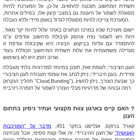
תשתית המחשוב תוכננה להתאים. על-כן, על המערכת להיות
מסוגלת לשמור על היענות גם במצבי קיצון אלו. במילים אחרות,
המערכת צריכה להיות מסוגלת לגדול באופן מיידי וללא הגבלה.
יישום מערכת שכזו במרכז הנתונים באתר עלול להיות יקר מאוד,
היות ויש לשמור נפח אחסון וקיבולת מיחשוב עודפים ע"מ
להתמודד עם עליות בביקוש. הבעיה היא שקיבולת עודפת זו
מגדילה משמעותית את עלות תשתית המיחשוב הכוללת בעוד
שרוב הזמן היא לא בשימוש.
הענן הציבורי, לעומת זאת, תוכנן במיוחד למדרגיות בלתי מוגבלת
ומיידית. בענן היברידי, ניתן לנתב את עומסי העבודה לענן הציבורי
(תהליך הנקרא "Cloud Bursting"), כך שבעת הצורך, ניתן להשיג
רמה גבוהה של מדרגיות מבלי הצורך לשמור על חומרה רזרבית
? האם קיים בארגון צוות מקצועי ועתיר ניסיון בתחום
הענן
קארל ברוקס, אנליסט בחקר 451,
מדבר על "המורכבות
האנושית"
של הענן ההיברידי. זה אולי קצת פסימי, אבל מבחינה
היסטורית יישום של מערכת אחודה וקוהרנטית הכוללת עננים