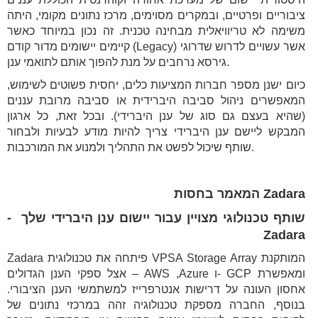
ציבוריים ופרטיים, ובמקרים מסוימים, מרכז נתונים מקומי, היתה
משימה לא טריוויאלית מבחינה טכנית. זה נכון במיוחד כאשר
קיימים יישומים מדור קודם (Legacy) אשר עשויים לדרוש שדרוגי
גירסא נרחבים על מנת להפוך אותם לתואמי ענן.
כיום ישנן מספר חברות המציעות כלים, יחסית פשוטים לשימוש,
המאפשרים ניהול סביבה היברידית או סביבה מרובת עננים
(שהיא בעצם גם סוג של ענן היברידי). ובכל זאת, כל ארגון
המבקש ליישם ענן היברידי צריך להיות מודע לבעיות ולבחור
שותף שיכול לפשט את התהליך ולמנוע את המורכבות.
Zadara המאמר בחסות
שותף טכנולוגי מצויין עבור יישום ענן היברידי שלך -
Zadara
Zadara פיתחה את טכנולוגית VPSA Storage Array המותקנת
אצל ספקי הענן הגדולים – AWS ,Azure ו- GCP ומאפשרת
אחסון העונה על דרישות אנטרפרייז למשתמשי הענן הציבורי.
בנוסף, החברה מספקת טכנולוגיה זהה במרכזי נתונים של