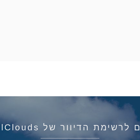
רשימת הדיוור של IsraelClouds