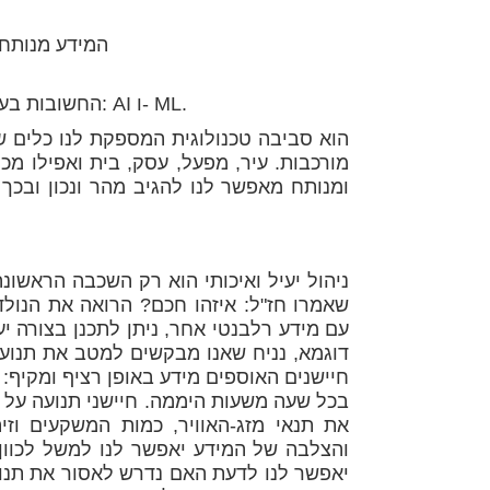
המידע מנותח 
ועדיין לא השתמשנו ב- Buzz Words החשובות בעולם בשנתיים האחרונות: AI ו- ML.
מורכבות. עיר, מפעל, עסק, בית ואפילו מכו
ומנותח מאפשר לנו להגיב מהר ונכון ובכ
ניהול יעיל ואיכותי הוא רק השכבה הראש
שאמרו חז"ל: איזהו חכם? הרואה את הנולד.
עם מידע רלבנטי אחר, ניתן לתכנן בצורה 
דוגמא, נניח שאנו מבקשים למטב את תנועת
חיישנים האוספים מידע באופן רציף ומקיף: 
בכל שעה משעות היממה. חיישני תנועה על הכ
את תנאי מזג-האוויר, כמות המשקעים וזיה
והצלבה של המידע יאפשר לנו למשל לכוון 
יאפשר לנו לדעת האם נדרש לאסור את תנועת