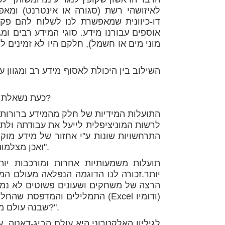
לאיזושהי רשת (סגורה או אינטרנט) ומא
דו-כיוונית שמאפשרת לנו לשלוח להם פק
אוספים עבורנו מידע. סוגי המידע רבים ומ
מוני מים או חשמל), חלקם היו לא זמינים לנ
השילוב בין היכולת לאסוף מידע רב ומגוון 
כעת נשאלת השאלה: מהי התועלת בכל המידע הזמין הזה? ואיפה החוכמה?
התועלות המידיות של חלק מהמידע ברורות 
לרשות המוניציפלית לייעל את עבודתה ולת
התרחשויות שונות ע"י אחזור של מידע מוקל
ואכן מצלמות חכמות הן הלהיט הכי גדול במה שנהוג לכנות "העיר החכמה".
יותר.זכורה לנו הדוגמה הנפלאה מעולם ה
הרצה של משחקים ושעונים פשוטים לא נמ
התמלילים והמדפסת שהחליפו את מ
שבנה עולם מחדש, רק אז שאלו כולם "איך הסתדרנו בלי מחשבים עד היום?".