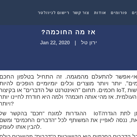
ים
פורומים
אודות
צור קשר
רישום לניוזלטר
אז מה החוכמה?
ירון טל
|
Jan 22, 2020
אפשר להתעלם מהמגמה. זה התחיל בטלפון החכם (Smartphone) והמשיך לטלוויזיה
. יותר ויותר מוצרים וכלים יומיומיים הופכים להיות
שות
ולמית. אז מהי אותה חוכמה? ולמה היא חודרת לחיינו יותר
ויותר?
ההגדרות למונח "חכם" בהקשר של IoTרבות כמספר המגדירים. לפיכך, לא ניתן לתת הגדרה
ת, ננסה לאפיין את המשותף לכל "הדברים החכמים" ומשם
להבין אותו לעומק.
כל הדברים החכמים הוא הקישוריות.ה"דברים" מקושרים כולם