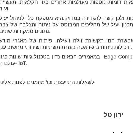
אות דומות נוספות מעולמות אחרים כגון חקלאות, תעשייה
ועוד.
ות ולכן קשה להגדירה במדויק.היא מספקת כלי לניהול יעיל
לתכנון יעיל של תהליכים המבוסס על ניתוח והצלבה של צבר
נתונים ממקורות שונים.
פשרת הם: תקשורת זולה ויעילה, פיתוח של מאגרי מידע
ויכולות ניתוח ביג-דאטה בעזרת תשתיות ושירותי מחשוב ענן .
במאמרים הבאים נדון בטכנולוגיות שונות כגון Edge Computing המאפשרות את הצמיחה המהירה של
עולם ה- IoT.
לשאלות התייעצות וכו' מוזמנים לפנות אלינו
ירון טל