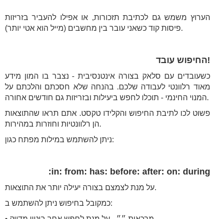
הערוץ משמש גם לכתיבת תזכורות, או אפילו להעביר בזריזות
פיסות קוד כשאני עובר בין מחשבים (מייל הוא אטי יותר).
!החיפוש עובד
כשעובדים עם סלאק בצורה אינטנסיבית - נצבר בו המון מידע
מאוד רלוונטי לעבודה שלכם. בהנחה שלא חסכתם והלכתם על
המנוי החינמי - תוכלו לחפש ביעילות ובזריזות גם חודשים אחורה.
פשוט לכו לתיבת החיפוש והקלידו טקסט. אתם תראו שהתוצאות
הן רלוונטיות וחוזרות במהירות.
ניתן להשתמש במילות מפתח כגון:
in: from: has: before: after: on: during:
על מנת לצמצם בצורה יעילה יותר את התוצאות.
כמקובל בחיפוש ניתן להשתמש ב:
• מרכאות ״״ - על מנת לחפש אחר ביטוי מדויק