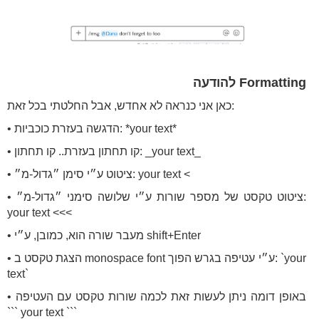
Formatting להודעה
כאן אני כנראה לא אחדש, אבל החלטתי בכל זאת:
• הדגשה בעזרת כוכביות: *your text*
• קו תחתון בעזרת.. קו תחתון: _your text_
• ציטוט ע״י סימן ״גדול-מ״: your text <
• ציטוט טקסט של מספר שורות ע״י שלושה סימני ״גדול-מ״:
your text <<<
• מעבר שורה הוא, כמובן, ע״י shift+Enter
• הצגת טקסט ב monospace font ע״י עטיפה בגרש הפוך: `your
text`
• באופן דומה ניתן לעשות זאת לכמה שורות טקסט עם העטיפה
``` your text ```