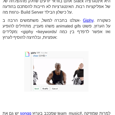
אתם בוודאי יודעים שחלק מההצלחה של Slack היא אינטגרציה
של אפליקציות רבות. האינטגרציות לא חייבות להסתכם בהודעה
נרגזת מה- Build Server על כישלון הבילד.
. כשקורה
Giphy
אצלנו בחברה למשל, משתמשים הרבה ב-
משהו מעניין, מתחילים להופיע animated gifs על הערוץ. פשוט
מקלידים: <giphy <keywords/ ואז אפשר לדפדף בין כמה
אופציות, ובלחיצה להוסיף לערוץ:
שמככב בערוץ team_music#, למרות שמוזיקה
songg
יש גם את