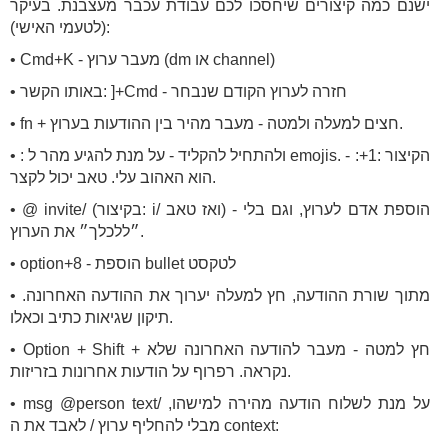
ישנם כמה קיצורים שיחסכו לכם עבודת עכבר מעצבנת. בעיקר
(לטעמי האישי):
• Cmd+K - מעבר ערוץ (dm או channel)
• באותו הקשר: ]+Cmd - חזרה לערוץ הקודם שנבחר
• fn + חצים למעלה ולמטה - מעבר מהיר בין ההודעות בערוץ.
• : ולהתחיל להקליד - על מנת להגיע מהר ל emojis. הקיצור :1+: -
הוא האהוב עלי. טאב יכול לקצר.
• @ invite/ (בקיצור: i/ ואז טאב) - הוספת אדם לערוץ, וגם בלי
״ללכלך״ את הערוץ.
• option+8 - הוספת bullet לטקסט
• מתוך שורת ההודעה, חץ למעלה יערוך את ההודעה האחרונה.
תיקון שגיאות כתיב וכאלו.
• Option + Shift + חץ למטה - מעבר להודעה האחרונה שלא
נקראה. רפרוף על הודעות אחרונות בזריזות.
• msg @person text/ על מנת לשלוח הודעה מהירה למישהו,
מבלי להחליף ערוץ / לאבד את ה context: