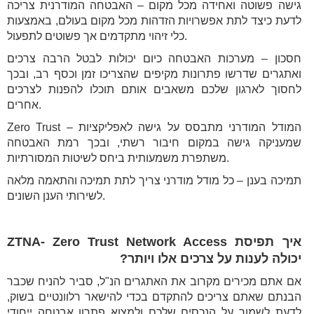
גישה פשוטה ואחידה מכל מקום – האבטחה המודרנית צריכה
לדעת כיצד לתת אפשרויות הזדהות מכל מקום בעולם, באמצעות
כלי זיהוי מתקדמים אך פשוטים לתפעול.
חסכון – מערכות האבטחה כיום יכולות לבטל הרבה צרכים
ואתגרים שדרשו פתרונות מקיפים שהצריכו זמן וכסף רב, ובכך
לחסוך לארגון שלכם משאבים אותם תוכלו להפנות לצרכים
אחרים.
Zero Trust – המודל המודרני מתבסס על גישה לאפליקציות
שמעניקה גישה במקום חיבור רשתי, ובכך רמת האבטחה
משתפרת משמעותית ביחס לשיטות המסורתיות.
תמיכה בענן – כל מודל מודרני צריך לתת תמיכה והתאמה מלאה
לשירותי הענן השונים.
איך תפיסת ZTNA- Zero Trust Network Access
יכולה לענות על צרכים אלו ויותר?
אם אתם מכירים מקרוב את האתגרים הנ"ל, סביר להניח שכבר
הבנתם שאתם צריכים להתקדם בכדי להישאר רלוונטיים בשוק,
לדעת לשמור על הנכסים שלכם ולמצוא פתרון אבטחה ייחודי