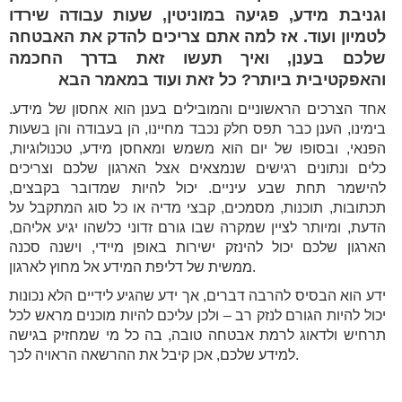
וגניבת מידע, פגיעה במוניטין, שעות עבודה שירדו
לטמיון ועוד. אז למה אתם צריכים להדק את האבטחה
שלכם בענן, ואיך תעשו זאת בדרך החכמה
והאפקטיבית ביותר? כל זאת ועוד במאמר הבא
אחד הצרכים הראשוניים והמובילים בענן הוא אחסון של מידע.
בימינו, הענן כבר תפס חלק נכבד מחיינו, הן בעבודה והן בשעות
הפנאי, ובסופו של יום הוא משמש ומאחסן מידע, טכנולוגיות,
כלים ונתונים רגישים שנמצאים אצל הארגון שלכם וצריכים
להישמר תחת שבע עיניים. יכול להיות שמדובר בקבצים,
תכתובות, תוכנות, מסמכים, קבצי מדיה או כל סוג המתקבל על
הדעת, ומיותר לציין שמקרה שבו גורם זדוני כלשהו יגיע אליהם,
הארגון שלכם יכול להינזק ישירות באופן מיידי, וישנה סכנה
ממשית של דליפת המידע אל מחוץ לארגון.
ידע הוא הבסיס להרבה דברים, אך ידע שהגיע לידיים הלא נכונות
יכול להיות הגורם לנזק רב – ולכן עליכם להיות מוכנים מראש לכל
תרחיש ולדאוג לרמת אבטחה טובה, בה כל מי שמחזיק בגישה
למידע שלכם, אכן קיבל את ההרשאה הראויה לכך.