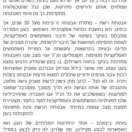
עזרו לנו רבות ביום יום, אך יש לא מעט בעיות, כשלים ואתגרים
שמלווים אותם ודורשים פתרונות, שכן ככל שהטכנולוגיה
מתקדמת, כך גם איומי האבטחה.
אבטחת רשת – מתודת אבטחה זו קיימת מעל 30 שנים, אך
בימינו, היא נחשבת כפחות אפקטיבית: השימוש בענן המודרני
מתבסס בעיקר בשיטה של חיבור משתמשים לאפליקציות,
לעומת התפיסה המיושנת של חיבור לרשתות, שיצרה מצבים של
חריגה ובעיות בהרשאות, והקשתה על הפניית משתמשים
לאפליקציות מסוימות. הקונפליקט הנ"ל יוצר מצב שבו האבטחה
מתרכזת בעיקר בחוות השרתים, בו בזמן שהמידע הרגיש נמצא
בענן עצמו, מה שיוצר בידול ומרחק עבורכם ומעניק אפשרויות
רבות עבור גורמים זדוניים שיכולים למצוא פרצות אבטחה בקלות
יתרה. זה לא הכל – לרוב מתן גישה לרשת מעניק גישה מלאה,
וההגבלה של אותה הגישה היא הליך מסובך ומסורבל שמועד
לפורענות. כשמשלבים את כל הנ"ל עם העובדה שהויזיביליות
שלנו לפעילויות המשתמשים והאפליקציות לוקה בחסר, מצטיירת
תמונת מצב עגומה במיוחד: אבטחת הרשת אינה מתאימה
להתנהלות בענן.
בעיות ביצועים – אחד היתרונות המרכזיים של הענן הוא
האפשרות לבצע סקיילינג, מה שלרוב לא ניתן לבצע במודלי