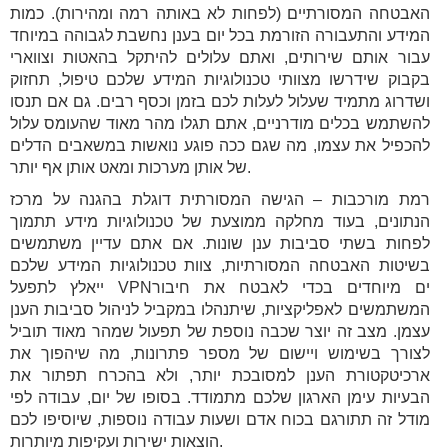
האבטחה המסורתיים (לפחות לא באותה רמה ומהירות). כמות
המידע והתעבורה הזורמת בכל יום בענן נחשבת לגבוהה במיוחד
עבור אותם שירותים, ואתם עלולים להיתקל בהאטות וצווארי
בקבוק שידרשו מצוותי טכנולוגיות המידע שלכם טיפול, תחזוק
ושדרוג מתמיד שעלול לעלות לכם בזמן וכסף רבים. גם אם תנסו
להשתמש בכלים מודרניים, אתם תגלו מהר מאוד שהעומס עלול
להכפיל את עצמו, מה שגם ככה פוגע נואשות במשאבים הדלים
של אותן מערכות ומאט אותן אף יותר.
רמת מורכבות – הגישה המסורתית דוגלת בהגנה על מרכז
הנתונים, בעוד מחלקה ממוצעת של טכנולוגיות מידע תתמוך
לפחות בשתי סביבות ענן שונות. אם אתם עדיין משתמשים
בשיטות האבטחה המסורתיות, צוות טכנולוגיות המידע שלכם
ייאלץ לתפעל VPNים מיוחדים בכדי לאבטח את חיבור
המשתמשים לאפליקציות, שיתנהלו במקביל לניהול סביבות הענן
עצמן. מצב זה יוצר שכבה נוספת של תפעול שמהר מאוד תוביל
לצורך בשימוש ויישום של מספר פתרונות, מה שיהפוך את
ארכיטקטורת הענן למסובכת יותר, ולא בהכרח תפתור את
הבעיות עימן הארגון שלכם מתמודד. בסופו של יום, עבודה לפי
מודל זה תתורגם בכוח אדם ושעות עבודה נוספות, שיוסיפו לכם
הוצאות ישירות ועקיפות מיותרות.