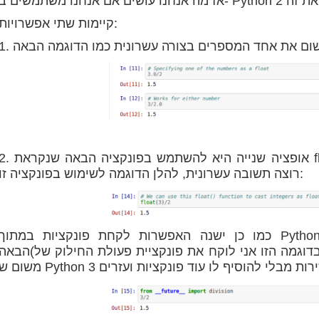
קיימות שתי אפשרויות:
2. אופציה שנייה היא להשתמש בפונקציה הבאה שנקראת float (). שבעזרת אתה אומר לפי
רוצה תשובה עשרונית, להלן הדוגמה לשימוש בפונקציה זו:
כמו כן ישנה האפשרות לקחת פונקציות במתוך Python 3 ל- Python 2 וזאת בעזרת הפקודה
הבאה(בדוגמה הזו אני לוקח את פונקציית פעולת החילוק של Python 3 ורושם אותה ב- Python 2 