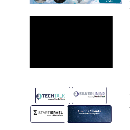
יתון שאתה
וזאת