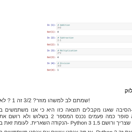
שמתם לב למשהו מוזר? 3/2 זה 1 ? לא!
הסיבה שאנו מקבלים תוצאה כזו היא כי אנו משתמשים ב- Python 2. ב- Python 2," /" מבצע מה
שמכונה חלוקה "קלאסית", זה אומר שהוא סופר כמה פעמים נכנס המספר 2 בשלוש ולא רושם א