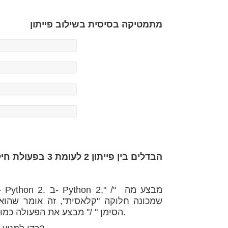
מתמטיקה בסיסית בשילוב פייתון
הבדלים בין פייתון 2 לעומת 3 בפעולת חילוק
הנקודה השארית. לעומת זאת ב- Python 3 הסימן " /" מבצע את הפעולה כמו שצריך ורושם 1.5.