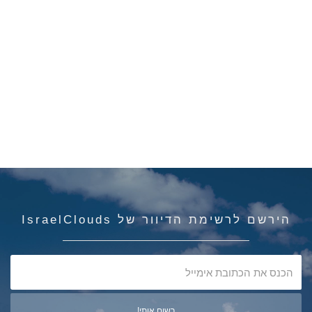
הירשם לרשימת הדיוור של IsraelClouds