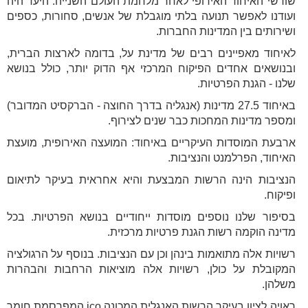
שורשי האיחוד האירופי לאחר מלחמת העולם השנייה. היעד היה
ועודנו לאפשר תנועה בלתי מוגבלת של אנשים, סחורות, כספים
ושירותים בין המדינות החברות.
לאיחוד מאפיינים רבים של מדינת על, בדומה לארצות הברית,
ובנושאים אחדים הפיקוח המרכזי אף הדוק יותר, כולל בנושא
שלנו - הגנת הפרטיות.
באיחוד 27.5 מדינות (אנגליה בדרך החוצה - הברקסיט המדובר)
ומספר מדינות המחכות כבר שנים לצירוף.
ארבעת המוסדות העיקריים באיחוד: המועצה האירופית, מועצת
האיחוד, הפרלמנט והנציבות.
הנציבות הינה הרשות המבצעת והיא אחראית בעיקר לתיאום
ופיקוח.
בסיפור שלנו נוספים מוסדות ייחודיים בנושא הפרטיות. בכל
מדינה הוקמה רשות הגנת פרטיות מרכזית.
רשויות אלה מתואמות בינהן וכן עם הנציבות. בנוסף על הרגולציה
המקובלת על כולן, רשויות אלה מוציאות הרחבות והבהרות
משלהן.
ראויה לציון בעיקר הרשות האנגלית המכונה ico המפרסמת חומר