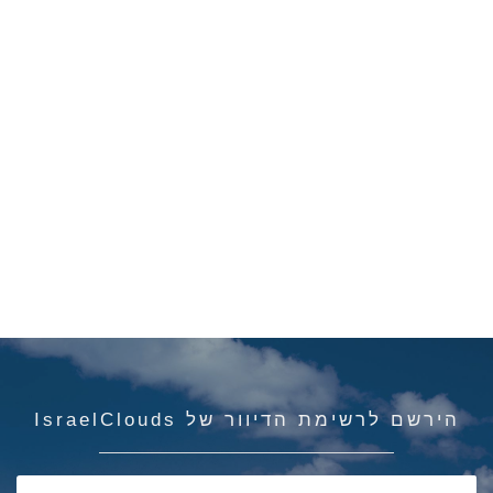
הירשם לרשימת הדיוור של IsraelClouds