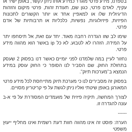
בספרנו, מידע פרטי מוגדר כמידע אותו ניתן לקשר, באופן ישיר או
עקיף, לאדם פרטי, כגון שם, תעודת זהות, פרטי מיקום והזהות
הדיגיולית שלו או למאפיין אחד או יותר הקשורים לתכונות
הפיזיות, פיזיולוגיות, נפשיות, כלכליות או תרבותיות של אדם
פרטי.
שימו לב שזו הגדרה רחבה מאוד. יחד עם זאת, אל תיסחפו יתר
על המידה. הזהרו לא לטבוע. לא כל ip באשר הוא מהווה מידע
פרטי.
נחזור לעיין במה שלמדנו לפני יומיים כאשר דנו בפסוק 2 שעסק
בתחולת החוק. שם הסביר לנו הסופר כי החוק עוסק במידע
הנמצא ב"מערכות תיוק".
בפסוק זה מסבירים לנו כי מערכת תיוק מתייחסת לכל מידע פרטי
המאורגן באופן שיטתי ואליו ניתן לגשת על פי קריטריון מסויים.
לצורך המחשה, תיקיה פיזית של מועמדים המסודרת על פי א-ב
עונה להגדרה זו.
------
הערה: פוסט זה אינו מהווה חוות דעת רשמית ואינו מחליף ייעוץ
משפטי