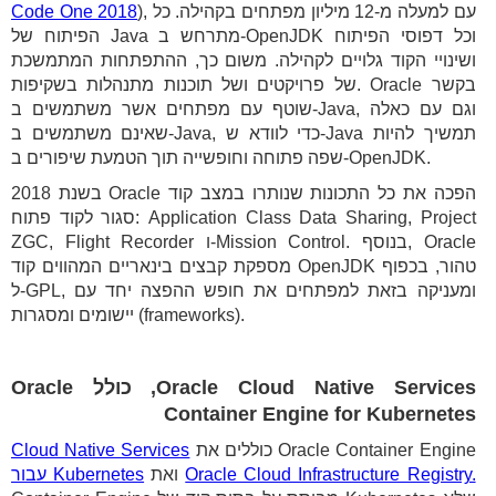
), עם למעלה מ-12 מיליון מפתחים בקהילה. כל
Code One 2018
הפיתוח של Java מתרחש ב-OpenJDK וכל דפוסי הפיתוח
ושינויי הקוד גלויים לקהילה. משום כך, ההתפתחות המתמשכת
של פרויקטים ושל תוכנות מתנהלות בשקיפות. Oracle בקשר
שוטף עם מפתחים אשר משתמשים ב-Java, וגם עם כאלה
שאינם משתמשים ב-Java, כדי לוודא ש-Java תמשיך להיות
שפה פתוחה וחופשייה תוך הטמעת שיפורים ב-OpenJDK.
בשנת 2018 Oracle הפכה את כל התכונות שנותרו במצב קוד
סגור לקוד פתוח: Application Class Data Sharing, Project
ZGC, Flight Recorder ו-Mission Control. בנוסף, Oracle
מספקת קבצים בינאריים המהווים קוד OpenJDK טהור, בכפוף
ל-GPL, ומעניקה בזאת למפתחים את חופש ההפצה יחד עם
יישומים ומסגרות (frameworks).
Oracle Cloud Native Services, כולל Oracle
Container Engine for Kubernetes
כוללים את Oracle Container Engine
Cloud Native Services
Oracle Cloud Infrastructure Registry.
ואת
עבור Kubernetes