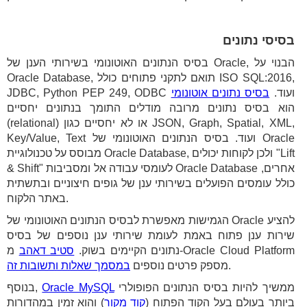
בסיסי נתונים
בסיס הנתונים האוטונומי בשירותי הענן של Oracle, הבנוי על
Oracle Database, תואם לתקני פתוחים כולל ISO SQL:2016,
JDBC, Python PEP 249, ODBC ועוד.
בסיס נתונים אוטונומי
הוא בסיס נתונים מרובה מודלים התומך בנתונים יחסיים
(relational) או לא יחסיים כגון JSON, Graph, Spatial, XML,
Key/Value, Text ועוד. בסיס הנתונים האוטונומי של Oracle
מבוסס על טכנולוגיית Oracle Database, ולכן לקוחות יכולים "Lift
& Shift" לעומסי עבודה אל ומסביבות Oracle Database אחרים,
כולל עומסים הפועלים בשירותי ענן של גופים חיצוניים ובתשתית
באתר הלקוח.
הגמישות מאפשרת לבסיס הנתונים האוטונומי של Oracle להציע
שירות ענן פתוח באמת לעומת שירותי ענן נוספים של בסיס
נתונים הקיימים בשוק.
סטיב דאהב
מ-Oracle Cloud Platform
.
מספק פרטים נוספים
במסמך שאלות ותשובות זה
ממשיך להיות בסיס הנתונים הפופולרי
Oracle MySQL
בנוסף,
ביותר בעולם בעל הקוד הפתוח (
קוד מקור
) והוא זמין במהדורות