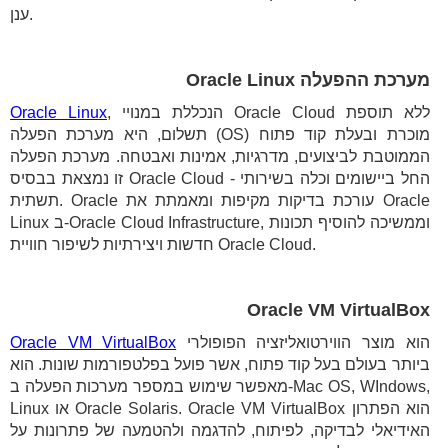
ענן.
מערכת ההפעלה Oracle Linux
, הנכללת במנויי Oracle Cloud ללא תוספת
Oracle Linux
תשלום, היא מערכת הפעלה (OS) מוכרת ובעלת קוד פתוח
הממוטבת לביצועים, מדרגיות, אמינות ואבטחה. מערכת הפעלה
זו נמצאת בבסיס Oracle Cloud - החל ביישומים וכלה בשירותי
תשתית. Oracle עורכת בדיקות מקיפות ומאמתת את Oracle
Linux ב-Oracle Cloud Infrastructure, וממשיכה להוסיף תכונות
חדשות ויצירתיות לשיפור חוויית Oracle Cloud.
Oracle VM VirtualBox
הוא מוצר הווירטואליזציה הפופולרי
Oracle VM VirtualBox
ביותר בעולם בעל קוד פתוח, אשר פועל בפלטפורמות שונות. הוא
מאפשר שימוש במספר מערכות הפעלה ב-Mac OS, WIndows,
Linux או Oracle Solaris. Oracle VM VirtualBox הוא הפתרון
האידיאלי לבדיקה, לפיתוח, להדגמה ולהטמעה של פתרונות על