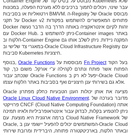
Container Engine מבוסס על בסיס קוד של Kubernetes שלא
עבר שינוי, ויכולים לתמוך ברכיבים ללא מערכת הפעלה, במכונות
וירטואליות או בסביבות BM/VM. ה-Registry של Oracle מבוסס
על תקני Docker v2 פתוחים המאפשרים להשתמש בפקודות
Docker זהות לקיום אינטראקציה באותה הדרך בה הדבר נעשה
עם Docker Hub. ניתן להשתמש ב-Container images באתר
הלקוח וב-Container Engine המקנה ניידות. ניתן לשלב אותו גם
במאגרי צד שלישי וב-Oracle Cloud Infrastructure Registry עם
סביבות Kubernetes חיצוניות.
בעל הקוד
Fn Project
מבוססות על
Oracle Functions
בנוסף,
הפתוח אשר פותח ונתרם לקהילה ע"י אורקל. משום כך, קוד
שנכתב עבור Oracle Functions יפעל לא רק ב-Oracle Cloud
אלא גם בשירותי ענן חיצוניים ואף בסביבות באתר הלקוח עצמו.
Oracle מציעה את אותן יכולות הענן הטבעיות כחלק מפתרון
. מדובר בערכה של
Oracle Linux Cloud Native Environment
פרוייקטי CNCF (Cloud Native Computing Foundation) אותה
ניתן להטמיע בקלות, לבדוק עבור אינטראופרביליות ולאיזו תמיכה
ברמה ארגונית היא מוצעת. עם Cloud Native Framework של
Oracle, המשתמשים יכולים להפעיל יישומי ענן ב-Oracle Cloud
ובאתר הלקוח, בארכיטקטורה פתוחה, היברידית ומרובת שירותי