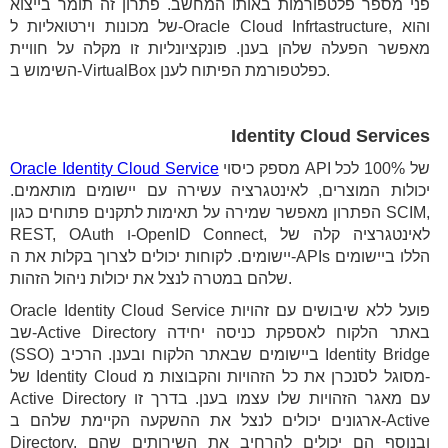
פני מספר פלטפורמות באותו המחשב. פתרון זה תומר בייצוא
של מכונות וירטואליות ל-Oracle Cloud Infrtastructure, והוא
מאפשר הפעלה שלהן בענן. פונקציונליות זו מקלה על חוויית
השימוש ב-VirtualBox כפלטפורמת הפיתוח לענן.
Identity Cloud Services
מספק כיסוי API של 100% לכל
Oracle Identity Cloud Service
יכולות המוצרים, לאינטגרציה עשירה עם יישומים מותאמים.
הפתרון מאפשר שמירה על תאימות לתקנים פתוחים כגון SCIM,
REST, OAuth ו-OpenID Connect, לאינטגרציה קלה של
יישומים. לקוחות יכולים לצרוך בקלות את ה-APIs הללו ביישומים
שלהם במטרה לנצל את יכולות ניהול הזהות.
Oracle Identity Cloud Service פועל ללא שיבושים עם זהויות
שב-Active Directory באתר הלקוח לאספקת כניסה יחידה
(SSO) ביישומים שבאתר הלקוח ובענן. הרכיב Identity Bridge
של Identity Cloud מסוגל לסנכרן את כל הזהויות והקבוצות מ-
Active Directory עם מאגר הזהויות שלו עצמו בענן. בדרך זו
ארגונים יכולים לנצל את ההשקעה הקיימת שלהם ב-Active
Directory. ובנוסף הם יכולים להרחיב את השירותים שהם