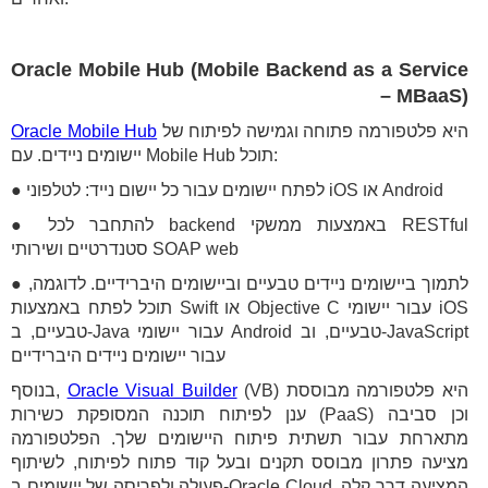
Oracle Mobile Hub (Mobile Backend as a Service
– MBaaS)
היא פלטפורמה פתוחה וגמישה לפיתוח של
Oracle Mobile Hub
יישומים ניידים. עם Mobile Hub תוכל:
● לפתח יישומים עבור כל יישום נייד: לטלפוני iOS או Android
● להתחבר לכל backend באמצעות ממשקי RESTful
סטנדרטיים ושירותי SOAP web
● לתמוך ביישומים ניידים טבעיים וביישומים היברידיים. לדוגמה,
תוכל לפתח באמצעות Swift או Objective C עבור יישומי iOS
טבעיים, ב-Java עבור יישומי Android טבעיים, וב-JavaScript
עבור יישומים ניידים היברידיים
(VB) היא פלטפורמה מבוססת
Oracle Visual Builder
בנוסף,
ענן לפיתוח תוכנה המסופקת כשירות (PaaS) וכן סביבה
מתארחת עבור תשתית פיתוח היישומים שלך. הפלטפורמה
מציעה פתרון מבוסס תקנים ובעל קוד פתוח לפיתוח, לשיתוף
פעולה ולפריסה של יישומים ב-Oracle Cloud, המציעה דרך קלה