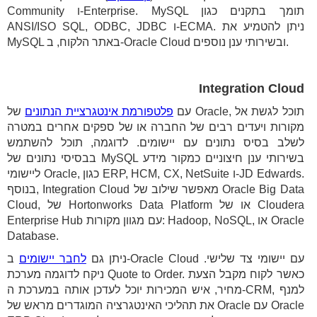
Community ו-Enterprise. MySQL תומך בתקנים כגון
ANSI/ISO SQL, ODBC, JDBC ו-ECMA. ניתן להטמיע את
MySQL באתר הלקוח, ב-Oracle Cloud ובשירותי ענן נוספים.
Integration Cloud
עם
פלטפורמת אינטגרציית הנתונים
של Oracle, תוכל לגשת אל
מקורות ויעדים רבים של החברה או של ספקים אחרים במטרה
לשלב בסיס נתונים עם יישומים. לדוגמה, תוכל להשתמש
בבסיסי נתונים של MySQL בשירותי ענן חיצוניים כמקור מידע
ליישומי Oracle, כגון ERP, HCM, CX, NetSuite ו-JD Edwards.
בנוסף, Integration Cloud מאפשר שילוב של Oracle Big Data
Cloud, של Hortonworks Data Platform או של Cloudera
Enterprise Hub עם מגוון מקורות: Hadoop, NoSQL, או Oracle
Database.
ניתן גם
לחבר יישומים
ב-Oracle Cloud עם יישומי צד שלישי.
ניקח לדוגמה מערכת Quote to Order. כאשר לקוח מקבל הצעת
מחיר, איש המכירות יוכל לעדכן אותה במערכת ה-CRM, למנף
את תהליכי האינטגרציה המוגדרים מראש של Oracle עם Oracle