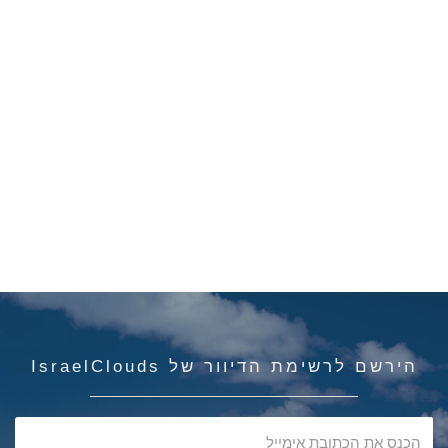
הירשם לרשימת הדיוור של IsraelClouds