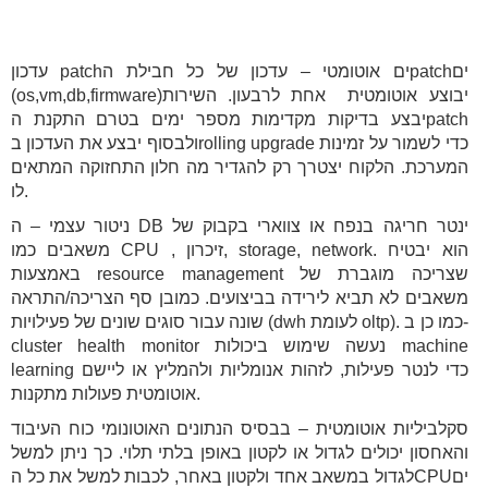
עדכון patchים אוטומטי – עדכון של כל חבילת הpatchים
(os,vm,db,firmware)יבוצע אוטומטית אחת לרבעון. השירות
יבצע בדיקות מקדימות מספר ימים בטרם התקנת הpatch
ולבסוף יבצע את העדכון בrolling upgrade כדי לשמור על זמינות
המערכת. הלקוח יצטרך רק להגדיר מה חלון התחזוקה המתאים
לו.
ניטור עצמי – ה DB ינטר חריגה בנפח או צווארי בקבוק של
משאבים כמו CPU , זיכרון, storage, network. הוא יבטיח
באמצעות resource management שצריכה מוגברת של
משאבים לא תביא לירידה בביצועים. כמובן סף הצריכה/התראה
שונה עבור סוגים שונים של פעילויות (dwh לעומת oltp). כמו כן ב-
cluster health monitor נעשה שימוש ביכולות machine
learning כדי לנטר פעילות, לזהות אנומליות ולהמליץ או ליישם
אוטומטית פעולות מתקנות.
סקלביליות אוטומטית – בבסיס הנתונים האוטונומי כוח העיבוד
והאחסון יכולים לגדול או לקטון באופן בלתי תלוי. כך ניתן למשל
לגדול במשאב אחד ולקטון באחר, לכבות למשל את כל הCPUים