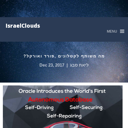
IsraelClouds
MENU
מה משותף לקטלונים ,פורד ואורקל?
ליאת סבג
|
Dec 23, 2017