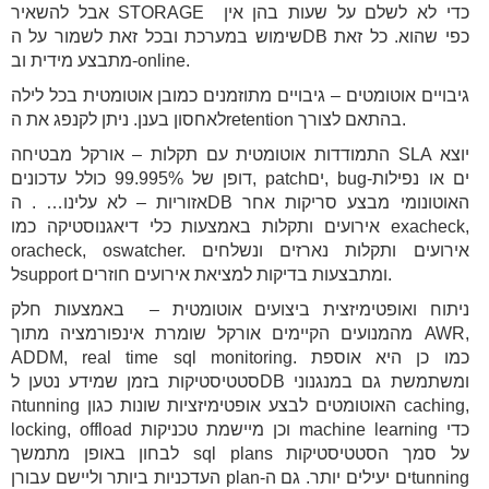
אבל להשאיר STORAGE כדי לא לשלם על שעות בהן אין
שימוש במערכת ובכל זאת לשמור על הDB כפי שהוא. כל זאת
מתבצע מידית וב-online.
גיבויים אוטומטים – גיבויים מתוזמנים כמובן אוטומטית בכל לילה
לאחסון בענן. ניתן לקנפג את הretention בהתאם לצורך.
התמודדות אוטומטית עם תקלות – אורקל מבטיחה SLA יוצא
דופן של 99.995% כולל עדכונים, patchים, bug-ים או נפילות
אזוריות – לא עלינו… . הDB האוטונומי מבצע סריקות אחר
אירועים ותקלות באמצעות כלי דיאגנוסטיקה כמו exacheck,
oracheck, oswatcher. אירועים ותקלות נארזים ונשלחים
לsupport ומתבצעות בדיקות למציאת אירועים חוזרים.
ניתוח ואופטימיזצית ביצועים אוטומטית – באמצעות חלק
מהמנועים הקיימים אורקל שומרת אינפורמציה מתוך AWR,
ADDM, real time sql monitoring. כמו כן היא אוספת
סטטיסטיקות בזמן שמידע נטען לDB ומשתמשת גם במנגנוני
הtunning האוטומטים לבצע אופטימיזציות שונות כגון caching,
locking, offload וכן מיישמת טכניקות machine learning כדי
לבחון באופן מתמשך sql plans על סמך הסטטיסטיקות
העדכניות ביותר וליישם עבורן plan-ים יעילים יותר. גם הtunning