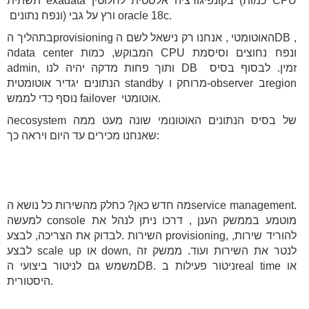
תשתית exadata בקונפיגורציה אלסטית לחלוטין (כמות CPU
ונפח נתונים) ורץ על גבי oracle 18c.
בתהליך הprovisioning האוטומטי , אנחנו רק נישאל לשם הDB ,
הdata center המבוקש, כמות CPU ונפח נחוצים וסיסמת
admin, ותוך פחות מדקה יהיה לנו DB זמין. לבסוף בסיס
הנתונים יגדיר אוטומטית standby מרוחק ו-observer בregion
נוסף כדי לממש failover אוטומטי.
הecosystem של בסיס הנתונים האוטונומי שונה מעט ממה
שאנחנו מכירים עד היום ויראה כך:
מה חדש כאן? כחלק מהשירות כל נושא הservice management.
למעשה console מוטמע בממשק הענן , דרכו ניתן לנהל את
השירות .לבדוק את הצריכה, לבצע provisioning, להוריד שירות,
לבצע scale up או down, לנטר את השירות ועוד. ממשק זה
משמש גם לניטור ביצועי הDB. ניטור פעילות בreal time או
היסטורית.