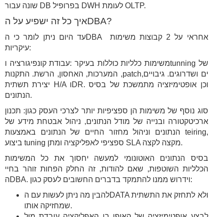
שונה עבור DB בפרופיל DWH לעומת OLTP.
?
DBA
איך כל זה ישפיע על ה
עד היום ניתן לומר כי הDBA אחראי על 2 קבוצות משימות
עיקריות:
משימות כלליות כוללות בעיקר :עבודת קונפיגורציה וtunning של
המערכות, האחסון, הרשת. התקנות ,patchים ושדרוגים. גיבויים,
יצירת תשתית H/A וDR. וכן אופטימיזציה מתמשכת של בסיס
הנתונים.
סוג נוסף של משימות הן ספציפיות יותר לצרכי העסק כגון: תכנון
ארכיטקטורה ובנייה של מודל הנתונים, ניהול אבטחת מידע של
הנתונים וניהול מחזור החיים של הנתונים באמצעות teiring,
ביצוע tuning ספציפי לאפליקציה ומתן SLA מקצה לקצה.
בסיס הנתונים האוטונומי למעשה יחסוך את כל המשימות
הכלליות השוטפות, שאם להודות, זה החלק הפחות זוהר בחיי
הDBA. וידרוש ממנו להתמקד בדברים החשובים לעסק כגון:
להבין מה ניתן לעשות עם הDATA ולא לתחזק את התשתית
שמחזיקה אותו.
לבצע אופטימיזציה של האופן בו האפליקציה עובדת מול