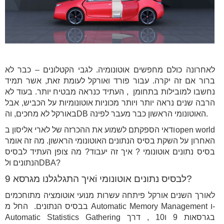
לאחרונה כולם מחפשים אוטונומיה. לגבי הקטלונים – כבר לא
ברור אם זה יקרה. עבור פורד ואורקל לעומת זאת, אשר תמיד
נחשבו למובילות בתחומן , העתיד כנראה מבטיח יותר. בעוד לא
הרבה שנים נראה יותר ויותר מכוניות אוטונומיות על הכביש, אבל
באורקל לא מחכים, והDB האוטונומי הראשון כבר מעבר לפינה.
ודאי הספקתם לשמוע את ההכרזה של לארי אליסון בopen world
האחרון על השקת בסיס הנתונים האוטונומי הראשון. מה זה אומר
בסיס נתונים אוטונומי ? איך זה יעבוד? מה צופן העתיד לבסיס
הנתונים ולDBA?
לבסיס נתונים אוטונומי?
9i
איך התגלגלנו מגרסא
לאורך השנים אורקל פיתחה עשרות מנועי אוטומציה מתוחכמים
בבסיס הנתונים. החל מ Automatic Memory Management ו-
Automatic Statistics Gathering בגרסאות 9 ו10 , דרך