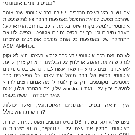
בסיס נתונים אוטונומי?
אם נשווה רגע לעולם הרכבים, יש לנו רכב אוטומטי שזה אומר
שהרכב מפשט לנו את התפעול באמצעות הרבה פעולות שנעשות
אוטומטית, למשל בקרת שיוט, בלימת הרכב בחירום, התראות על
מעבר נתיבים וכו'. כך גם בסיס נתונים אוטומטי, מפשט לנו את
התחזוקה שלו באמצעות כל אותם מנועים אוטומטים שהזכרנו
ASM, AMM וכו,.
לעומת זאת רכב אוטונומי יודע כבר לנסוע בעצמו, הוא לא זקוק
לנהג שיזיז את ההגה, או ילחץ על הבלמים, הוא רק צריך לדעת
לאן אנחנו רוצים להגיע – השאר יעשה לבד. וכך גם בסיס נתונים
אוטונומי בסופו של דבר מנהל את עצמו, כל הפיצ'רים כבר
מוטמעים, מקונפגים, ורק צריך לומר לו מה אנחנו רוצים להריץ
עליו, מה המטרה שלנו, איזה workload למעשה ירוץ עליו, ואת
שאר העבודה – יעשה בעצמו.
איך יראה בסיס הנתונים האוטונומי, ואלו יכולות
חדשות הוא כולל?
בסיס הנתונים האוטונומי הינו שירות DB בענן של אורקל. בשונה
משירות הDB הקיים, הDB האוטונומי מתקין את עצמו על