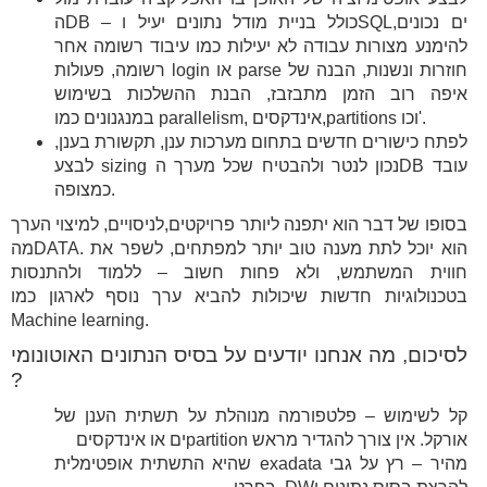
הDB – כולל בניית מודל נתונים יעיל וSQLים נכונים,
להימנע מצורות עבודה לא יעילות כמו עיבוד רשומה אחר
רשומה, פעולות login או parse חוזרות ונשנות, הבנה של
איפה רוב הזמן מתבזבז, הבנת ההשלכות בשימוש
במנגנונים כמו parallelism, אינדקסים,partitions וכו'.
לפתח כישורים חדשים בתחום מערכות ענן, תקשורת בענן,
לבצע sizing נכון לנטר ולהבטיח שכל מערך הDB עובד
כמצופה.
בסופו של דבר הוא יתפנה ליותר פרויקטים,לניסויים, למיצוי הערך
מהDATA. הוא יוכל לתת מענה טוב יותר למפתחים, לשפר את
חווית המשתמש, ולא פחות חשוב – ללמוד ולהתנסות
בטכנולוגיות חדשות שיכולות להביא ערך נוסף לארגון כמו
Machine learning.
לסיכום, מה אנחנו יודעים על בסיס הנתונים האוטונומי
?
קל לשימוש – פלטפורמה מנוהלת על תשתית הענן של
אורקל. אין צורך להגדיר מראש partitionים או אינדקסים
מהיר – רץ על גבי exadata שהיא התשתית אופטימלית