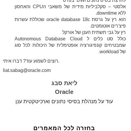
להרצת בסיס נתונים וDW בפרט
אלסטי – סקלביליות מידית של משאבי הCPU והאחסון
ללא downtime.
הוא רץ על גרסת oracle database 18c שכוללת עשרות
פיצ'רים אוטומטים.
רץ על גבי תשתית הענן של אורקל
כולל סט כלים ל Autonomous Database Cloud
שמבטיחים קונפיגורציה אופטימלית של היכולות לכל סוג
של workload.
רוצים לשמוע עוד? דברו איתי.
liat.sabag@oracle.com
ליאת סבג
Oracle
עוד על מנהלת בסיסי נתונים וארכיטקטית ענן
בחזרה לכל המאמרים