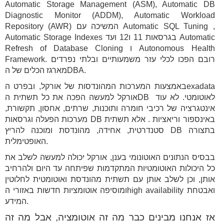
Automatic Storage Management (ASM), Automatic DB
Diagnostic Monitor (ADDM), Automatic Workload
Repository (AWR) המשיכה עם Automatic SQL Tuning ,
Automatic Storage Indexes בגרסאות 11 ו12 ועד Automatic
Refresh of Database Cloning ו Autonomous Health
Framework. רובם הפכו לכלי עזר משמעותיים ובלתי נפרדים
מארגז הכלים של הDBA.
באמצעות המערכות המהונדסות של אורקל, ובפרט הexadata
אורקל למעשה הפכה את כל תשתית הDB לאוטומטי. לא עוד
אינטגרציה של רכיבי חומרה ותוכנות, שרתים, אחסון, תקשורת,
מערכות הפעלה וגרסאות DB באינספור וריאציות . אלא תשתית
סטנדרטית, אחידה, מהונדסת ומוכנה להריץ DB בתצורה
האופטימלית.
בבסיס הנתונים האוטונומי בענן, אורקל יכולה למעשה לשלב את
כל היכולות האוטומטיות המתקדמות שפיתחה עד היום ולהרחיב
אותן, וכן לשלב אותן עם תשתית מהונדסת ואוטומטית לחלוטין
ומוסיפה אוטומציות חדשות באזורי הhigh availability ואבטחת
המידע.
אז אנחנו מבינים כבר מה זה אוטומציה, אבל מה זה