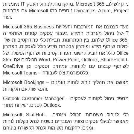
מיומניות IT מתקדמות לניהול העסק. Microsoft 365 ניתן לשילוב
עם פתרונות Microsoft נוספים כמו Dynamics, Azure, Project
ועוד.
Microsoft 365 Business נועד לצמצם את המורכבות והעלויות
של ניהול מערכות המידע בעבור עסקים קטנים ושותפי ה-IT
שלהם. בין הפתרונות, חבילת כלי פרודוקטיביות של Office 365,
יכולות שיתוף מידע ופיתרון אבטחת מידע כולל לעסקים. הפתרון
כולל את חבילת ישומי הפרודוקטיביות ושיתוף הפעולה של Office
365, הכוללים את Word ,Power Point, Outlook, SharePoint ו-
OneDrive לשיתוף קבצים עם לקוחות, עמיתים וספקים וכן
Microsoft Teams – פלטפורמת צ'ט לעבודה.
Microsoft Bookings – מפשט את תהליך ניהול לוחות הזמנים
והפגישות עם הלקוחות.
Outlook Customer Manager – מספק ניהול לקוחות לעסקים
קטנים, ישירות מתוך Outlook.
Microsoft StaffHub– כלי לניהול משמרות הכולל צ'אטים.
מאפשר לבעלי עסקים וצוותי העובדים בשטח לנהל בקלות לוחות
זמנים, להקצות משימות ולנהל תקשורת ביניהם.