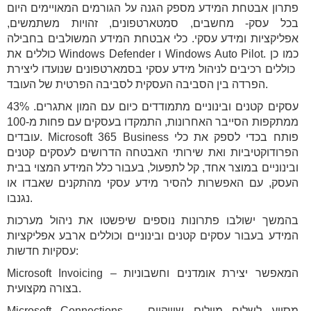
פתרון אבטחת המידע מספק הגנה על הגורמים המאויימים היום
בכל עסק- מחשבים, סמטארטפונים, זהויות משתמשים,
אפליקציות ומידע עסקי. כלי אבטחת המידע המשולבים בחבילה
כוללים את Windows Defender ו Windows Auto Pilot. כמו כן
כוללים רכיבים לניהול מידע עסקי בסמארטפונים שנועדו ליצירת
הפרדה בין הסביבה העסקית לסביבה הפרטית של העובד.
עסקים קטנים ובינוניים מתמודדים כיום עם המון אתגרים. 43%
ממתקפות הסייבר האחרונות, התמקדו בעסקים עם פחות מ-100
עובדים. Microsoft 365 Business פותח בכדי לספק את כלי
הפרודוקטיביות ואת שירותי האבטחה הדרושים לעסקים קטנים
ובינוניים במוצר אחד, קל לתפעול, בעבור כלל המידע המצוי בבית
העסק, עם האפשרות להסיר מידע עסקי מהתקנים שאבדו או
נגנבו.
בהמשך ישולבו פתרונות נוספים שיפשטו את ניהול מערכות
המידע בעבור עסקים קטנים ובינוניים וכוללים ארבע אפליקציות
עסקיות חדשות:
Microsoft Invoicing – המאפשר יצירת אומדנים וחשבוניות
בצורה מקצועית.
Microsoft Connections – מסייע לשלוח מיילים שיווקיים