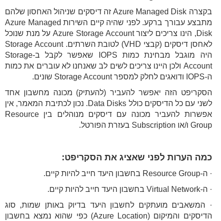
בקצרה Azure Managed Disk זה דיסקים שניהול האחסון שלהם
מתבצע עבורך ברקע. לפני שהיה קיים השירות Azure Managed
Disk, הינו צריכים ליצור Azure Storage Account על מנת שנוכל
לאחסן דיסקים (קבצי VHD) לטובת השרתים. Storage Account
היה מוגבל מבחינת כמות IOPS שאפשר לקבל ב-Storage
Account ולכן היינו צריכים לשים לב שאנחנו לא עוברים את כמות
ה-IOPS ודואגים לחלק למספר Storage Account שונים.
הסקריפט הזה יאפשר להעביר (להעתיק) מכונה מחשבון אחד
לשני עם כל הדיסקים כולל Data Disks. נכון לכתיבת המאמר, אין
אפשרות להעביר מכונה עם דיסקים מנוהלים בין Resource
Group ו/או Subscription בעזרת הפורטל.
כמה הערות לפני שאציג את הסקריפט:
· ה-Resource Group בחשבון היעד חייב להיות קיים.
· ה-Virtual Network בחשבון היעד חייב להיות קיים.
· המשאבים מועתקים לחשבון היעד בדיוק באותן שמות, סוג
הדיסקים והמיקום (Azure Location) כפי שהוא נמצא בחשבון