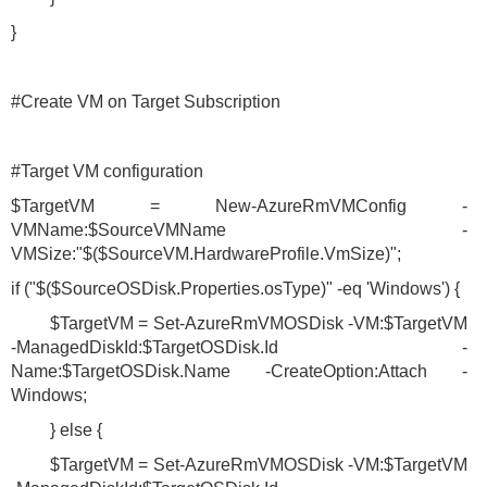
}
#Create VM on Target Subscription
#Target VM configuration
$TargetVM = New-AzureRmVMConfig -
VMName:$SourceVMName -
VMSize:"$($SourceVM.HardwareProfile.VmSize)";
if ("$($SourceOSDisk.Properties.osType)" -eq 'Windows') {
$TargetVM = Set-AzureRmVMOSDisk -VM:$TargetVM
-ManagedDiskId:$TargetOSDisk.Id -
Name:$TargetOSDisk.Name -CreateOption:Attach -
Windows;
} else {
$TargetVM = Set-AzureRmVMOSDisk -VM:$TargetVM