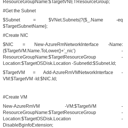
ResourceGroupName:$TargetVNETResourceGroup;
#Get the Subnet
$Subnet = $VNet.Subnets|?{$_.Name -eq
$TargetSubnetName};
#Create NIC
$NIC = New-AzureRmNetworkInterface -Name:
($TargetVM.Name.ToLower()+'_nic') -
ResourceGroupName:$TargetResourceGroup -
Location:$TargetOSDisk.Location -SubnetId:$Subnet.Id;
$TargetVM = Add-AzureRmVMNetworkInterface -
VM:$TargetVM -Id:$NIC.Id;
#Create VM
New-AzureRmVM -VM:$TargetVM -
ResourceGroupName:$TargetResourceGroup -
Location:$TargetOSDisk.Location -
DisableBginfoExtension;