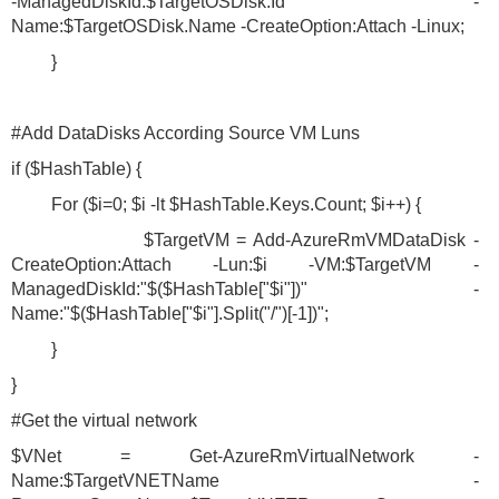
-ManagedDiskId:$TargetOSDisk.Id -
Name:$TargetOSDisk.Name -CreateOption:Attach -Linux;
}
#Add DataDisks According Source VM Luns
if ($HashTable) {
For ($i=0; $i -lt $HashTable.Keys.Count; $i++) {
$TargetVM = Add-AzureRmVMDataDisk -
CreateOption:Attach -Lun:$i -VM:$TargetVM -
ManagedDiskId:"$($HashTable["$i"])" -
Name:"$($HashTable["$i"].Split("/")[-1])";
}
}
#Get the virtual network
$VNet = Get-AzureRmVirtualNetwork -
Name:$TargetVNETName -