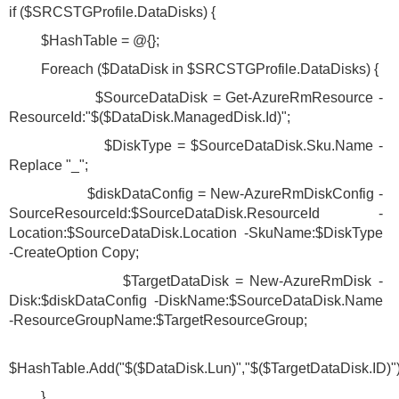
if ($SRCSTGProfile.DataDisks) {
$HashTable = @{};
Foreach ($DataDisk in $SRCSTGProfile.DataDisks) {
$SourceDataDisk = Get-AzureRmResource -
ResourceId:"$($DataDisk.ManagedDisk.Id)";
$DiskType = $SourceDataDisk.Sku.Name -
Replace "_";
$diskDataConfig = New-AzureRmDiskConfig -
SourceResourceId:$SourceDataDisk.ResourceId -
Location:$SourceDataDisk.Location -SkuName:$DiskType
-CreateOption Copy;
$TargetDataDisk = New-AzureRmDisk -
Disk:$diskDataConfig -DiskName:$SourceDataDisk.Name
-ResourceGroupName:$TargetResourceGroup;
$HashTable.Add("$($DataDisk.Lun)","$($TargetDataDisk.ID)")
}