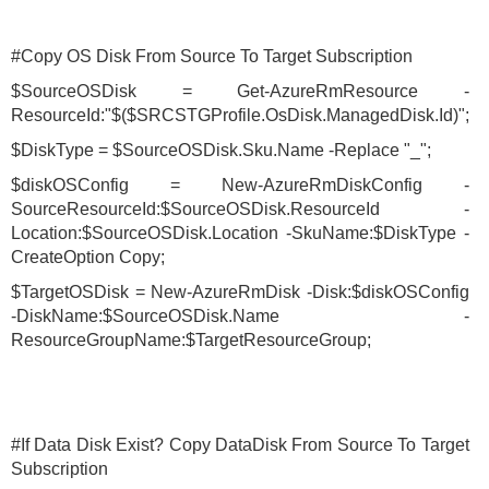
#Copy OS Disk From Source To Target Subscription
$SourceOSDisk = Get-AzureRmResource -
ResourceId:"$($SRCSTGProfile.OsDisk.ManagedDisk.Id)";
$DiskType = $SourceOSDisk.Sku.Name -Replace "_";
$diskOSConfig = New-AzureRmDiskConfig -
SourceResourceId:$SourceOSDisk.ResourceId -
Location:$SourceOSDisk.Location -SkuName:$DiskType -
CreateOption Copy;
$TargetOSDisk = New-AzureRmDisk -Disk:$diskOSConfig
-DiskName:$SourceOSDisk.Name -
ResourceGroupName:$TargetResourceGroup;
#If Data Disk Exist? Copy DataDisk From Source To Target
Subscription