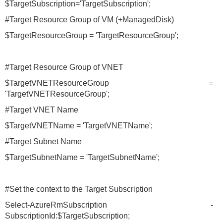
$TargetSubscription='TargetSubscription';
#Target Resource Group of VM (+ManagedDisk)
$TargetResourceGroup = 'TargetResourceGroup';
#Target Resource Group of VNET
$TargetVNETResourceGroup =
'TargetVNETResourceGroup';
#Target VNET Name
$TargetVNETName = 'TargetVNETName';
#Target Subnet Name
$TargetSubnetName = 'TargetSubnetName';
#Set the context to the Target Subscription
Select-AzureRmSubscription -
SubscriptionId:$TargetSubscription;