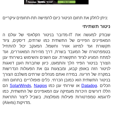
ניתן לחלק את תחום הניטור כיום לחמישה תת-תחומים עיקריים:
ניטור תשתיתי
מדובר בניטור הקלאסי של עולם ה-IT שבודק למעשה את
המאפיינים הפיזיים של התשתית כמו שרתים, דיסקים, ציוד
תקשורת ועד למיזוג אוויר וחשמל. המעקב יכול להתחיל
בטמפרטורה של המעבד בשרת, דרך מהירות המאווררים, ועד
למתח המגיע לציוד התקשורת. עם השנים והשימוש בשירותי ענן
הצורך בניטור הפיזי הלך והתמעט, כיוון שחברות הענן דואגות
לניטור הזה באופן קבוע, ומבצעות גם את הפעולות הנדרשות
במקרה של חריגה. במידה ואתם מנהלים שרתים משלכם הצורך
בניטור התשתית הוא כמובן הכרחי. כלים פופולריים בתחום הזה
. הכלים
Datadog
או שירותי ענן כמו
Nagios
,
SolarWinds
הם
הללו דורשים היכרות מעמיקה עם המאפיינים של התשתית, כמו
לדוגמא טמפרטורות פעילות מומלצות, בשביל ליצור התראות
(Alerts) מדויקות.