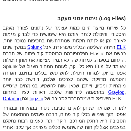
(Log Files) ניתוח יומני מעקב
כל שירות מייצר היום כמות עצומה של נתונים לצורך מעקב
היסטורי, והיכולת לנתח אותם היא שימושית כדי לבדוק מגמות
לאורך זמן או לנתח תקלות שמתרחשות בתכיפות נמוכה יותר.
ELK
הייתה השליטה הבלתי מעורערת, אבל
Splunk
במשך שנים
הפלטפורמה מבוססת קוד פתוח של חברת Elastic כבשה את
התחום בסערה. למרות שהן לא תמיד מציעות את אותן היכולות,
Splunk היא כלי יקר, לעומת המחיר העגול של ELK שעומד על
אפס בדיוק. למרות היכולת להשתמש בכלים בחינם, הגדרה
והטמעה מדויקת שלהם לצרכים שלכם, דורשת כבר יותר
מומחיות וניסיון, וייתכן שכאן שווה להשקיע במומחים שיסייעו
,
Graylog
בהתאמה לדרישות שלכם. ראויות לציון בתחום
הישראלית שמתחברת לסביבה של ELK.
logz.io
וגם
Datadog
למרות שנראה שניתן להקים סביבת ניטור במהירות ובמחיר
אפסי תוך שימוש בכלי קוד פתוח, הרבה פעמים ההתאמה של
הסביבה היא החלק המורכב והיקר יותר. פעמים רבות נתקלנו
במצבים אצל לקוחות שהשתמשו בכלים מצוינים אך עקבו אחרי