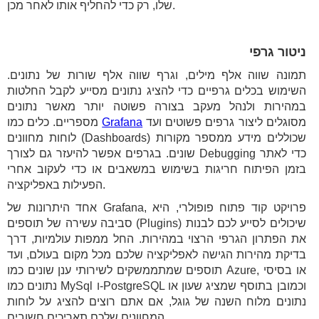
שלו, רק כדי להחליף אותו לאחר מכן.
ניטור גרפי
תמונה שווה אלף מילים, וגרף שווה אלף שורות של נתונים.
השימוש בכלים גרפיים כדי להציג נתונים מסייע לקבל החלטות
במהירות ולנהל מעקב בצורה פשוטה יותר מאשר נתונים
מסוגלים ליצור גרפים פשוטים ועד
Grafana
מספריים. כלים כמו
לוחות מחוונים (Dashboards) שכוללים מידע ממספר מקורות
שונים. בגרפים אפשר להיעזר גם לצורך Debugging כדי לאתר
בזמן הפיתוח חריגות בשימוש במשאבים או כדי לעקוב אחרי
הפעילות באפליקציה.
אחד היתרונות של Grafana, פרויקט קוד פתוח פופולרי, היא
סביבה עשירה של תוספים (Plugins) שיכולים לסייע לכם לבנות
את הפתרון הגרפי הרצוי במהירות. החל ממפות עולמיות, דרך
בדיקת מהירות הגישה לאפליקציה שלכם מכל מקום בעולם, ועד
תוספים שמתממשקים לשירותי ענן שונים כמו Azure, או בסיסי
נתונים כמו MySql ו-PostgreSQL וכמובן בתוסף שמציג שעון או
נתונים מלוח השנה של גוגל, אם אתם רוצים להציג על לוחות
המחוונים שלכם תאריכים חשובים.