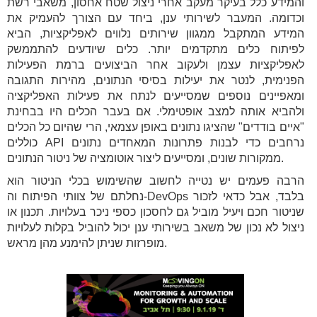
והמידע כלל בעיקר מעקב אחרי ניצול שטח אחסון, משאבי רשת
וכדומה. המעבר לשירותי ענן, ביחד עם הצורך להעמיק את
המידע המתקבל ממגוון שירותים נלווים לאפליקציות, הביא
לפיתוח כלים מתקדמים יותר. כלים שיודעים להתממשק
לאפליקציות עצמן ולעקוב אחר הביצועים ברמת הפעילות
הפנימית, לנטר את יעילות בסיסי הנתונים, מהירות התגובה
ומאפיינים נוספים שמסייעים לנתח את פעילות האפליקציה
ולהביא אותה למצב אופטימלי. אם בעבר הכלים היו בבחינת
"איים בודדים" שהציגו נתונים באופן עצמאי, הרי שהיום כל הכלים
כוללים API נרחבים כדי לבנות פתרונות המאחדים נתונים
ממקורות שונים, ומסייעים ליצור אוטומציה של ניטור הנתונים.
הרבה פעמים יש נטייה לחשוב שהשימוש בכלי הניטור הוא
נחלתם של צוותי הפיתוח וה-DevOps בלבד, אבל כדאי לזכור
שניטור חכם ויעיל מוביל גם לחסכון כספי ניכר בעלויות. תכנון או
ניצול לא נכון של משאב בשירותי ענן יכול להוביל בקלות לעלויות
מופרזות שניתן להימנע מהן מראש.