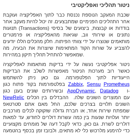
ניטור תהליכי ואפליקטיבי
שכבת המעקב הנוספת נכנסת כבר לתוך האפליקציה ועוקבת
אחר התהליכים הפנימיים שמתבצעים. זה יכול להיות מעקב אחר
תנועות (Transactions) בודדות או קבוצות, ביצועים של בסיסי
נתונים או שירותי ווב, שגיאות מהאפליקציה או פרמטרים
מותאמים שנוצרו על ידי צוותי הפיתוח. חלק מהכלים הללו יודעים
להצביע על שורות הקוד המתאימות שיוצרות את הבעיה, מה
שמאפשר להתחיל תהליך תיקון במהירות.
ניטור אפליקטיבי נעשה על ידי בדיקות מותאמות לאפליקציה
כאשר רוב מערכות הניטור מאפשרות לשלב את הבדיקות
הייעודיות לתוך הפלטפורמה. גם כאן ניתן להשתמש
Prometheus
Sensu
,
Zabbix
בפלטפורמות בקוד פתוח כגון
ו-
Datadog
,
AppDynamic
ובשירותים שונים בענן כגון
עם המוצרים השונים שלה. ההבדלים בין הכלים
NewRelic
השונים תלויים בצרכים שלכם, החל מאם אתם סטרטאפ
שמפתח שירות אחד, או חברת גדולה שזקוקה לכלים מורכבים
יותר ועלויות שנעות בין כמה עשרות דולרים לחודש, עד למאות
דולרים לשרת. גם כאן, כדאי לקבל דעה של מומחים מקצועיים
כדי להימנע מלרכוש כלי לא מתאים, ולבזבז זמן בכסף בהטמעה