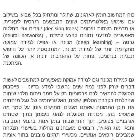
כוח המחשוב הזמין לארגונים, שהולך ומתחזק בכל שבוע, בשילוב
עם שימוש באלגוריתמים שונים המבצעים רגרסיה לינארית,
יוצרים עצי החלטה (decision trees) או מדמים רשתות נוירונים
(neural networks) , מאפשרים למדעני נתונים לבצע למידת
מכונה או אפילו למידה עמוקה (deep learning) – גרסה
מתקדמת יותר של למידת מכונה, המתבססת יותר על חיפוש
תבניות בנתונים, ופחות על התערבות ידנית או הכוונה של
המתכנת.
גם למידת מכונה וגם למידה עמוקה מאפשרים למחשבים לעשות
דברים שרק לפני כמה שנים נחשבו למדע בדיוני – פייסבוק
מסוגלת להתאים לכם פרסומות רק על סמך ניתוח חלקי שיחות
שניהלתם בקרבת הטלפון שלכם, האלגוריתמים של גוגל מנתחים
את תוכן התמונות שאתם מעלים ומתייגים אותן על סמך מה
שמופיע בהן, מכוניות מסוגלות לנהוג בעצמן בתוך שטחים
אורבניים צפופים, תוך התחשבות בזמן אמת בתנאי הסביבה
ותנאי מזג האוויר, רובוטים מאבחנים מחלות בשיעורי הצלחה
שמביכים רופאים אנושיים, מכשירי תרגום מובנים בתוך אזניות