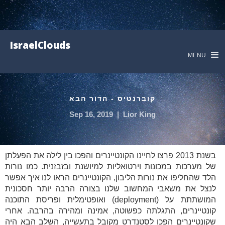
IsraelClouds
MENU
קוברנטיס - הדור הבא
Sep 16, 2019
|
Lior King
בשנת 2013 פרצו לחיינו הקונטיינרים והפכו בין לילה את הפעלתן
של מערכות במכונות וירטואליות למיושנת ובזבזנית. כמו נורות
הלד שהחליפו את נורות הליבון, הקונטיינרים הראו לנו איך אפשר
לנצל את משאבי המחשוב שלנו בצורה הרבה יותר חסכונית
ואופטימלית ופריסת התוכנה (deployment) המושתתת על
קונטיינרים, התגלתה כפשוטה, אמינה ומהירה בהרבה. אחרי
שקונטיינרים הפכו לסטנדרט מקובל בתעשייה, השלב הבא היה