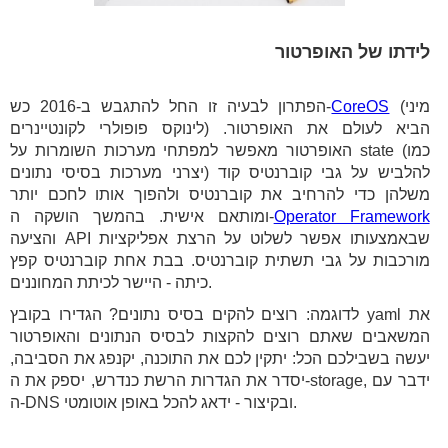
לידתו של האופרטור
(מיני
CoreOS
הפתרון לבעיה זו החל להתגבש ב-2016 כש-
לינוקס פופולרי לקונטיינרים) הביא לעולם את האופרטור.
האופרטור מאפשר למפתחי מערכות השומרות על state (כמו
יצרני מערכות בסיסי נתונים) להלביש על גבי קוברנטיס קוד
משלהן כדי להרחיב את קוברנטיס ולהפוך אותו לחכם יותר
Operator Framework
ומותאם אישית. בהמשך הושקה ה-
והציעה API שבאמצעותו אפשר לשלוט על הרצת אפליקציות
מורכבות על גבי תשתית קוברנטיס. בבת אחת קוברנטיס קפץ
כיתה - היישר לכיתת המחוננים.
לדוגמה: רוצים להקים בסיס נתונים? הגדירו בקובץ yaml את
המשאבים שאתם רוצים להקצות לבסיס הנתונים והאופרטור
יעשה בשבילכם הכל: יתקין לכם את התוכנה, יקנפג את הסביבה,
יסדר את הגדרות הרשת כנדרש, יספק את ה-storage, ידבר עם
ה-DNS ובקיצור - ידאג להכל באופן אוטומטי.