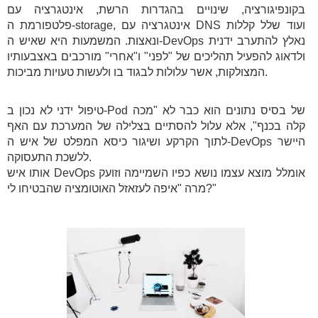
בקונפיגורציה, שינויים בהגדרות הרשת, אינטגרציה עם
פלטפורמת ה-storage, אינטגרציה עם DNS ועוד שלל קללות
ונאצות. המשמעות היא שאיש ה-DevOps נאלץ להתערב ידנית
ולדאוג להפעיל תהליכים של "לפני" ו"אחרי" מורכבים באצבעותיו
המצולקות, אשר עלולות לבגוד בו ולעשות טעויות מביכות.
טיפול ידני לא נכון ב-Pod של בסיס נתונים הוא כבר לא "מכה
קלה בכנף", אלא עלול להסתיים בצלילה של המערכת עם האף
לתוך הקרקע ושיגור כיסא המפלט של איש ה-DevOps היישר
ללשכת התעסוקה.
אותו איש DevOps אומלל מוצא עצמו נושא כפיו השמיימה וזועק
מרה "איפה לעזאזל האוטומציה שהבטיחו לי?"