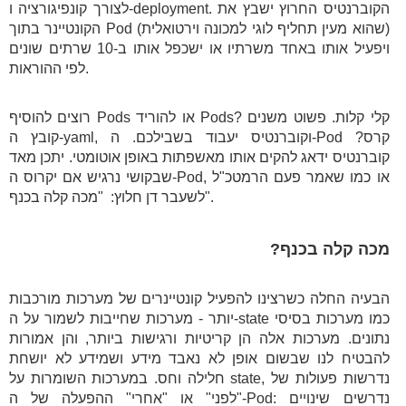
לצורך קונפיגורציה ו-deployment. הקוברנטיס החרוץ ישבץ את
הקונטיינר בתוך Pod (שהוא מעין תחליף לוגי למכונה וירטואלית)
ויפעיל אותו באחד משרתיו או ישכפל אותו ב-10 שרתים שונים
לפי ההוראות.
רוצים להוסיף Pods או להוריד Pods? קלי קלות. פשוט משנים
קובץ ה-yaml, וקוברנטיס יעבוד בשבילכם. ה-Pod קרס?
קוברנטיס ידאג להקים אותו מאשפתות באופן אוטומטי. יתכן מאד
שבקושי נרגיש אם יקרוס ה-Pod, או כמו שאמר פעם הרמטכ"ל
לשעבר דן חלוץ: "מכה קלה בכנף".
מכה קלה בכנף?
הבעיה החלה כשרצינו להפעיל קונטיינרים של מערכות מורכבות
יותר - מערכות שחייבות לשמור על ה-state כמו מערכות בסיסי
נתונים. מערכות אלה הן קריטיות ורגישות ביותר, והן אמורות
להבטיח לנו שבשום אופן לא נאבד מידע ושמידע לא יושחת
חלילה וחס. במערכות השומרות על state, נדרשות פעולות של
"לפני" או "אחרי" ההפעלה של ה-Pod: נדרשים שינויים