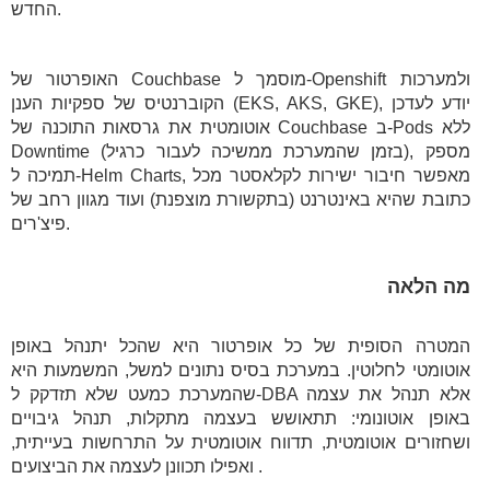
החדש.
האופרטור של Couchbase מוסמך ל-Openshift ולמערכות
הקוברנטיס של ספקיות הענן (EKS, AKS, GKE), יודע לעדכן
אוטומטית את גרסאות התוכנה של Couchbase ב-Pods ללא
Downtime (בזמן שהמערכת ממשיכה לעבור כרגיל), מספק
תמיכה ל-Helm Charts, מאפשר חיבור ישירות לקלאסטר מכל
כתובת שהיא באינטרנט (בתקשורת מוצפנת) ועוד מגוון רחב של
פיצ'רים.
מה הלאה
המטרה הסופית של כל אופרטור היא שהכל יתנהל באופן
אוטומטי לחלוטין. במערכת בסיס נתונים למשל, המשמעות היא
שהמערכת כמעט שלא תזדקק ל-DBA אלא תנהל את עצמה
באופן אוטונומי: תתאושש בעצמה מתקלות, תנהל גיבויים
ושחזורים אוטומטית, תדווח אוטומטית על התרחשות בעייתית,
ואפילו תכוונן לעצמה את הביצועים.