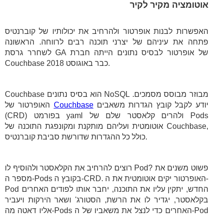
אוטומציה מקיר לקיר
האפשרות לבנות אופרטור ולהרחיב את יכולותיו של קוברנטיס
פתחה את עיניהם של יצרני תוכנה רבים לרווחה. הראשונה
לשחרר גרסת GA של אופרטור לבסיס נתונים הייתה חברת
Couchbase כבר באוגוסט 2018.
Couchbase הוא בסיס נתונים NoSQL מבוזר מבוסס מסמכים.
יודע לקבל קובץ הגדרות משאבים
Couchbase
האופרטור של
(CRD) בפורמט yaml ולהרים קלאסטר שלם של Pods
אוטומטית ועליהם מותקנת ומקונפגת התוכנה של Couchbase,
כולל כל ההגדרות שדורשת סביבת קוברנטיס.
רוצים להרחיב את הקלאסטר ולהוסיף לו Pod? פשוט משנים את
מספר ה-Pods בקובץ ה-CRD. האופרטור יקים אוטומטית את ה-
Pod החדש, יתקין עליו את התוכנה, יחבר אותו לפודים האחרים
בקלאסטר, יגדיר לו את הרשת, הסטורג' ושאר הירקות ויעביר
אליו דאטה מה-Pods האחרים כדי לנצל את משאביו של ה-Pod