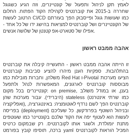
לאמץ תקן לניהול ותפעול של קונטיינרים, וזה הגיע כשגוגל
שחררה ב-2015 את קוברנטיס לקהילת הקוד הפתוח. החלום
הרטוב לעשות CI/CD כמו שעושות גוגל ופייסבוק הפך בעזרתם
של הקונטיינרים ושל קוברנטיס למציאות בהישג ידו של כל אחד -
אפילו של סטארט-אפ קטנטן של שלושה אנשים.
אהבה ממבט ראשון
זו הייתה אהבה ממבט ראשון - התעשייה קיבלה את קוברנטיס
בהתלהבות. ספקיות הענן מיהרו להציע סביבות קוברנטיס
משלהן, וחברות מובילות כמו Red Hat ו-Pivotal הציעו מערכות
מבוססות קוברנטיס לארגונים, המאפשרות לנהל ולתפעל
קונטיינרים בכל מקום: on premise, בענן, או במודל משולב
(היברידי). עבור מערכות שהן stateless (כמו שרתי אינטרנט
ואפליקציה), קוברנטיס הפך לשם נרדף לאוטומציה: באינטגרציה,
בפריסה (deployment) ובניהול השוטף בפרודקשן. כל שעליכם
לעשות הוא לעטוף יפה את הקוד שלכם בקונטיינר כמו שעוטפים
מתנת יומולדת, ולשגר אותו לקוברנטיס. רק שבמקום כרטיס
ברכה, תוסיפו קובץ בפורמט yaml המכיל הוראות לקוברנטיס