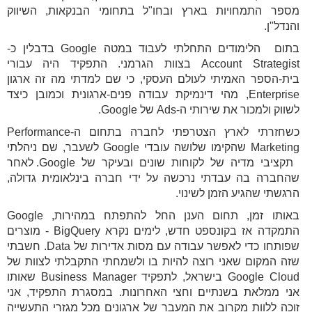
מספר התמחויות בארץ ובחו"ל בתחומי הבנקאות, השיווק
והנדל"ן.
בתום הלימודים התחלתי לעבוד במטה Google בדבלין כ-
Account Strategist בצוות הגרמני. התפקיד היה עבורי
בית-הספר האמיתי לעולם העסקי, כי שם למדתי מה זה ארגון
Enterprise, מהי דינמיקת עבודה פנים-ארגונית וכמובן כיצד
לשווק ולמכור את שירותי ה-Ads של Google.
כשחזרתי לארץ הצטרפתי לחברה בתחום ה-Performance
Marketing שהקימו שלושה עובדי Google לשעבר, שם ניהלתי
תקציבי מדיה של לקוחות שונים ובעיקר של Google. לאחר
שהחברה בה עבדתי נרכשה על ידי חברה בינלאומית גדולה,
הרגשתי שהגיע הזמן לשינוי.
באותו זמן, תחום הענן החל להתפתח במהירות, Google
התמקדה אז בקונספט חדש, לימים נקרא BigQuery - מוצרים
שפותחו כדי לאפשר עבודה עם מסות אדירות של Data. חשבתי
שזה המקום שאני רוצה להיות בו ולשמחתי התקבלתי לצוות של
Google Cloud בישראל, לתפקיד Business Manager שאותו
אני ממלאת בשנתיים וחצי האחרונות. במסגרת התפקיד, אני
זוכה ללוות מקרוב את המעבר של ארגונים מכל מגזרי התעשייה