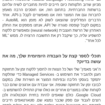
מכיוון שרוב הלקוחות כיום חייבים להיות מחוברים לשיח עליהם
ברשתות החברתיות. בתחום הזה, אנו חוסכים הרבה מאמץ
לחברות וגם את המוצר הזה אנו מאפשרים לקבל ב-API. אחד
הדברים המדליקים שהוצאנו לשוק לא מזמן הוא AutoML -
במקום לקבל קופסה סגורה של API, אנחנו מספקים את החלק
האחרון של הרשת העצבית (neural network) ומאפשרים ללקוח
להשפיע עליה, כך שיקבל רק את התשובה הרצויה לו. ממש "ML
לכל אחד".
תוכלי לספר קצת על העבודה היומיומית שלך, מה את
עושה בדיוק?
ה"אני מאמין" שלי ושל כל הצוות זה לחסוך ללקוח זמן על תחזוקת
הענן ולהגביר את השימוש ב- Managed Services כדי שהלקוח
יתמקד בעסקי הליבה ובפיתוח המוצר או השירות שלו, במקום
לבזבז זמן על תחזוקה שוטפת. אני עובדת עם ארגונים שהם כבר
לקוחות שלנו במוצרים אחרים או כאלו שרק התחילו להשתמש ב-
Google Cloud. כולם שואפים להיות בחזית הטכנולוגיה ולכן
רוצים לעבוד עם ספק שכבר נמצא שם. סטארטאפים חייבים