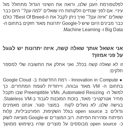
לפלטפורמת הענן שלנו, ורואה את השינוי הגדול מתחולל מול
עיניי. אם לפני שנתיים הלקוחות היו שואלים "למה ענן?" היום כבר
שואלים "איזה ענן?" ואיך ניתן לקבל את ה-Best Of Breed? כולם
כבר מבינים היום שיש ל-Google יתרונות מאוד חזקים בתחום ה-
Big Data ו- Machine Learning.
אני אשאל אותך שאלה קשה, איזה יתרונות יש לגוגל
על פני אמזון?
זו לא שאלה קשה בכלל, ואני אחלק את התשובה שלי למספר
חלקים:
● Innovation in Compute - רמת החדשנות ב- Google Cloud
בתחום ה- VM מאוד גבוהה, וייחודית לעומת המתחרים. כך
למשל ה- Preemptible VMs ,Automated Resizing שבו תקבל
מחיר אטרקטיבי מאוד, בזכות המוכנות לעבוד ב-Stateless VM.
בגישה שלנו, לא נועלים לקוח במוצר סגור. אנחנו מאמינים
גדולים ב open source בגלל השקיפות, הפורטביליות, קלות
הפיתוח ומהירות הפיתוח. רוב המוצרים ש-Google מוציאה לשוק
כ- open source מבוססים על מוצרים שהיו בשימוש ממושך