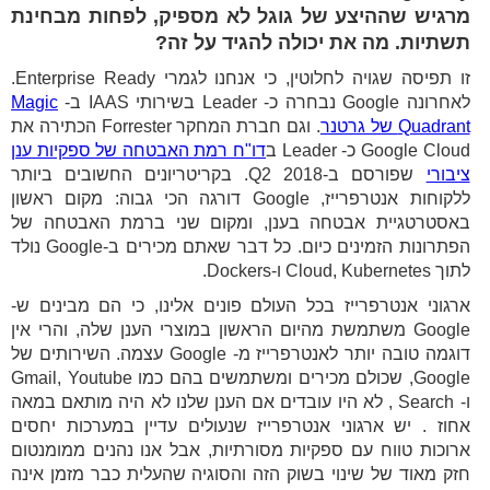
מרגיש שההיצע של גוגל לא מספיק, לפחות מבחינת
תשתיות. מה את יכולה להגיד על זה?
זו תפיסה שגויה לחלוטין, כי אנחנו לגמרי Enterprise Ready.
לאחרונה Google נבחרה כ- Leader בשירותי IAAS ב-
Magic
Quadrant של גרטנר
. וגם חברת המחקר Forrester הכתירה את
Google Cloud כ- Leader ב
דו"ח רמת האבטחה של ספקיות ענן
ציבורי
שפורסם ב-Q2 2018. בקריטריונים החשובים ביותר
ללקוחות אנטרפרייז, Google דורגה הכי גבוה: מקום ראשון
באסטרטגיית אבטחה בענן, ומקום שני ברמת האבטחה של
הפתרונות הזמינים כיום. כל דבר שאתם מכירים ב-Google נולד
לתוך Cloud, Kubernetes ו-Dockers.
ארגוני אנטרפרייז בכל העולם פונים אלינו, כי הם מבינים ש-
Google משתמשת מהיום הראשון במוצרי הענן שלה, והרי אין
דוגמה טובה יותר לאנטרפרייז מ- Google עצמה. השירותים של
Google, שכולם מכירים ומשתמשים בהם כמו Gmail, Youtube
ו- Search , לא היו עובדים אם הענן שלנו לא היה מותאם במאה
אחוז . יש ארגוני אנטרפרייז שנעולים עדיין במערכות יחסים
ארוכות טווח עם ספקיות מסורתיות, אבל אנו נהנים ממומנטום
חזק מאוד של שינוי בשוק הזה והסוגיה שהעלית כבר מזמן אינה