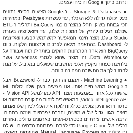
ונרחב בתוך Google והוכיחו עצמם.
● Storage & Databases - ב-Google מציעים בסיסי נתונים
בעלי יכולת גדילה ללא הגבלה, עד לעשרות Petabytes ובמהירות
הכי גבוהה בשוק. החל במוצרים כמו BigQuery ותהליך ה-ETL
שכולם רגילים להריץ על המכונות שלנו, ועד ויזואליזציה בעזרת
Data Studio, מוצר חינמי המאפשר למשתמש לבצע ויזואליזציה
ל- Dashboard בהתאמה מלאה לצרכים ולרצונות הלקוח. כיום
BigQuery הוא אחד הפתרונות החזקים ביותר לניתוח ועבודה על
Data Warehouse. זה מוצר שהוא לגמרי serverless אשר
בלחיצת כפתור מקפיץ אלפי מחשבים שפועלים במקביל, על מנת
להחזיר לך את התשובה המהירה ביותר.
● Machine Learning - אמנם זה הפך כבר ל- Buzzword, אבל
ב-Google ממש חיים אותו. אנו מציעים בענן שלנו יכולות ML
נגישות לכל אחד, באמצעות מוצרי API כמו למשל Vision API ו-
Video Intelligence API, המאפשרים לזהות מה קורה בתמונה או
סרטון וידאו והיכן צולמו. כל לקוח לוקח את הכלי לכיוון שלו ואנחנו
רואים מגוון גדול של שימושים, והרבה יצירתיות ויוזמה בתחום.
הרבה אנשים יצירתיים בסטארט-אפים ובארגונים גדולים, נעזרים
בכלים של Google Cloud כדי לפתח פתרונות מדהימים. יש לנו
גם יכולות Natural Language Processing שתופסות תאוצה,