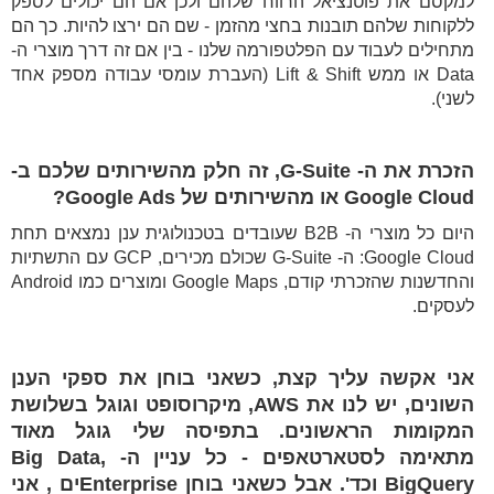
למקסם את פוטנציאל הרווח שלהם ולכן אם הם יכולים לספק
ללקוחות שלהם תובנות בחצי מהזמן - שם הם ירצו להיות. כך הם
מתחילים לעבוד עם הפלטפורמה שלנו - בין אם זה דרך מוצרי ה-
Data או ממש Lift & Shift (העברת עומסי עבודה מספק אחד
לשני).
הזכרת את ה- G-Suite, זה חלק מהשירותים שלכם ב-
Google Cloud או מהשירותים של Google Ads?
היום כל מוצרי ה- B2B שעובדים בטכנולוגית ענן נמצאים תחת
Google Cloud: ה- G-Suite שכולם מכירים, GCP עם התשתיות
והחדשנות שהזכרתי קודם, Google Maps ומוצרים כמו Android
לעסקים.
אני אקשה עליך קצת, כשאני בוחן את ספקי הענן
השונים, יש לנו את AWS, מיקרוסופט וגוגל בשלושת
המקומות הראשונים. בתפיסה שלי גוגל מאוד
מתאימה לסטארטאפים - כל עניין ה- Big Data,
BigQuery וכד'. אבל כשאני בוחן Enterpriseים , אני