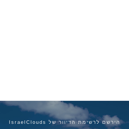
הירשם לרשימת הדיוור של IsraelClouds