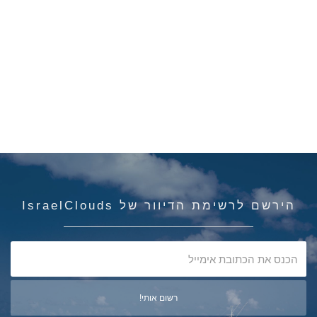
הירשם לרשימת הדיוור של IsraelClouds