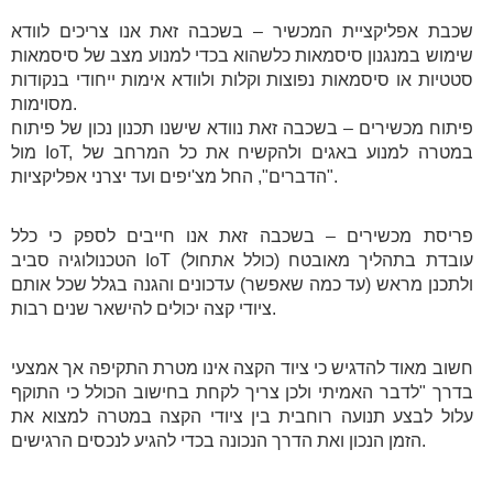
שכבת אפליקציית המכשיר – בשכבה זאת אנו צריכים לוודא
שימוש במנגנון סיסמאות כלשהוא בכדי למנוע מצב של סיסמאות
סטטיות או סיסמאות נפוצות וקלות ולוודא אימות ייחודי בנקודות
מסוימות.
פיתוח מכשירים – בשכבה זאת נוודא שישנו תכנון נכון של פיתוח
מול IoT, במטרה למנוע באגים ולהקשיח את כל המרחב של
"הדברים", החל מצ'יפים ועד יצרני אפליקציות.
פריסת מכשירים – בשכבה זאת אנו חייבים לספק כי כלל
הטכנולוגיה סביב IoT עובדת בתהליך מאובטח (כולל אתחול)
ולתכנן מראש (עד כמה שאפשר) עדכונים והגנה בגלל שכל אותם
ציודי קצה יכולים להישאר שנים רבות.
חשוב מאוד להדגיש כי ציוד הקצה אינו מטרת התקיפה אך אמצעי
בדרך "לדבר האמיתי ולכן צריך לקחת בחישוב הכולל כי התוקף
עלול לבצע תנועה רוחבית בין ציודי הקצה במטרה למצוא את
הזמן הנכון ואת הדרך הנכונה בכדי להגיע לנכסים הרגישים.