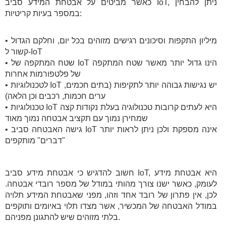
כאשר מביטים על אבטחת המידע סביב IoT, ניתן להבחין
במספר בעיות קריטיות:
• מיליון התקפות וסיכונים רגישים מזוהים בכל יום, וחלקם הגדול
קשור ל-IoT
• שטח המתקפה של IoT הינו גדול יותר מאשר שטח המתקפה
של פלטפורמות אחרות
• לטכנולוגיות IoT יש נגישות גבוהה יותר לתקיפות (בתים חכמים,
ערים חכמות, רכבים וכן הלאה)
• טכנולוגיות IoT היא לעתים קרובות טכנולוגיה בעלת נקודות קצה
שמחירן נמוך עם תקציב אבטחה נמוך מאוד
• גישה האבטחה סביב IoT אינה מספקת ולכן ניתן לראות יותר
"דברים" מותקפים
חשוב להדגיש כי אבטחת מידע סביב IoT, היא אבטחת מידע
לעומק, כאשר ישנו צורך מהותי במודל של מספר רובדי אבטחה.
לכן, אין פתרון של רובד אחד וזהו, מפני שאבטחת המידע תלויה
במודל האבטחה של המכשיר, אשר מצדו תלוי באיומים ותוקפים
בלתי מזוהים שיש להתגונן מפניהם.