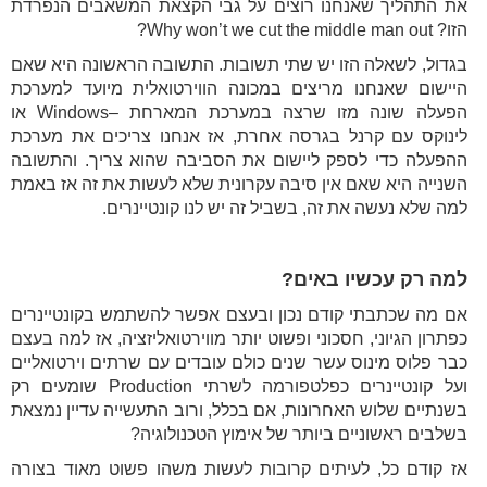
את התהליך שאנחנו רוצים על גבי הקצאת המשאבים הנפרדת
הזו? Why won’t we cut the middle man out?
בגדול, לשאלה הזו יש שתי תשובות. התשובה הראשונה היא שאם
היישום שאנחנו מריצים במכונה הווירטואלית מיועד למערכת
הפעלה שונה מזו שרצה במערכת המארחת –Windows או
לינוקס עם קרנל בגרסה אחרת, אז אנחנו צריכים את מערכת
ההפעלה כדי לספק ליישום את הסביבה שהוא צריך. והתשובה
השנייה היא שאם אין סיבה עקרונית שלא לעשות את זה אז באמת
למה שלא נעשה את זה, בשביל זה יש לנו קונטיינרים.
למה רק עכשיו באים?
אם מה שכתבתי קודם נכון ובעצם אפשר להשתמש בקונטיינרים
כפתרון הגיוני, חסכוני ופשוט יותר מווירטואליזציה, אז למה בעצם
כבר פלוס מינוס עשר שנים כולם עובדים עם שרתים וירטואליים
ועל קונטיינרים כפלטפורמה לשרתי Production שומעים רק
בשנתיים שלוש האחרונות, אם בכלל, ורוב התעשייה עדיין נמצאת
בשלבים ראשוניים ביותר של אימוץ הטכנולוגיה?
אז קודם כל, לעיתים קרובות לעשות משהו פשוט מאוד בצורה