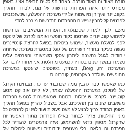
טובה מאוד זה מאוד מורכב. באחד הפוסטים הבאים אציג באופן
מפורט יותר איזה הפרדות נדרשות על מנת לבודד תהליך
בקונטיינר ואיך הן מיושמות על ידי מערכת ההפעלה, ושכשנכנסים
לפרטים קל להבין שיישום ההפרדות הנדרשות מורכב למדי.
מעבר לכך, למרות שטכנולוגיות הפרדת המשאבים הנדרשות
למימוש קונטיינרים פורסמו כקוד חופשי ואומצו לקרנל של לינוקס
לפני למעלה מעשור, שימוש ביכולות בפועל להרצת קונטיינרים
נעשה בעיקר בחדרי השרתים של גוגל במסגרת מערכת שהיותה
ייחודית לגוגל נחשבה ליתרון עסקי משמעותי והפרטים עליה
נשמרו במשך שנים בסודיות כמעט מוחלטת. אני אחזור לדבר על
המערכת הזו, Borg, בעתיד, בפוסטים שיעסקו במערכת
החופשית שנולדה בעקבותיה, קוברנטיס.
כמו שאפשר כבר להבין ממה שכתבתי עד כה, מבחינת הקרנל
של לינוקס, במערכת ההפעלה עצמה, לא קיים אובייקט מסוג
קונטיינר. לקרנל יש יכולות ותכונות שמאפשרות לממש הפרדת
משאבים שונים בין תהליכים, אבל בשביל להריץ בפועל תהליך
באופן מבודד צריך לבצע לא מעט פעולות ועוד לפני כן להחליט כל
מיני החלטות. צריך לבחור באילו הפרדות מתוך האפשרויות
שהקרנל מספק כדאי להשתמש, איזה פרמטרים להגדיר לכל
הפרדה וכן הלאה. בלי מעטפת ידידותית ופשוטה ליכולות של