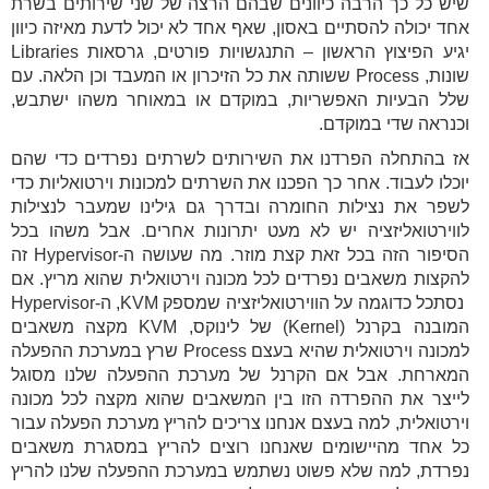
שיש כל כך הרבה כיוונים שבהם הרצה של שני שירותים בשרת
אחד יכולה להסתיים באסון, שאף אחד לא יכול לדעת מאיזה כיוון
יגיע הפיצוץ הראשון – התנגשויות פורטים, גרסאות Libraries
שונות, Process ששותה את כל הזיכרון או המעבד וכן הלאה. עם
שלל הבעיות האפשריות, במוקדם או במאוחר משהו ישתבש,
וכנראה שדי במוקדם.
אז בהתחלה הפרדנו את השירותים לשרתים נפרדים כדי שהם
יוכלו לעבוד. אחר כך הפכנו את השרתים למכונות וירטואליות כדי
לשפר את נצילות החומרה ובדרך גם גילינו שמעבר לנצילות
לווירטואליזציה יש לא מעט יתרונות אחרים. אבל משהו בכל
הסיפור הזה בכל זאת קצת מוזר. מה שעושה ה-Hypervisor זה
להקצות משאבים נפרדים לכל מכונה וירטואלית שהוא מריץ. אם
נסתכל כדוגמה על הווירטואליזציה שמספק KVM, ה-Hypervisor
המובנה בקרנל (Kernel) של לינוקס, KVM מקצה משאבים
למכונה וירטואלית שהיא בעצם Process שרץ במערכת ההפעלה
המארחת. אבל אם הקרנל של מערכת ההפעלה שלנו מסוגל
לייצר את ההפרדה הזו בין המשאבים שהוא מקצה לכל מכונה
וירטואלית, למה בעצם אנחנו צריכים להריץ מערכת הפעלה עבור
כל אחד מהיישומים שאנחנו רוצים להריץ במסגרת משאבים
נפרדת, למה שלא פשוט נשתמש במערכת ההפעלה שלנו להריץ