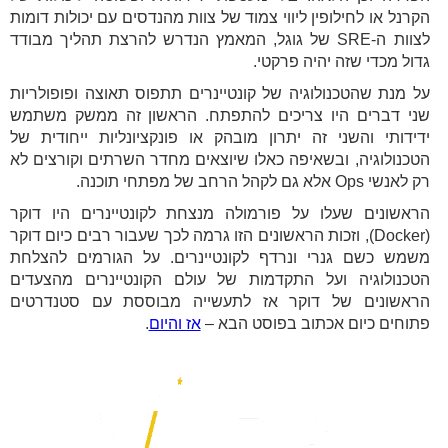
הקרנל או לחילופין ליווי צמוד של צוות מהנדסים עם יכולות דומות
לצוות ה-SRE של גוגל, המאמץ הנדרש להרצת תהליך מבודד
גדול מכדי שזה יהיה פרקטי.
על מנת שהטכנולוגיה של קונטיינרים תתפוס תאוצה ופופולריות
שני דברים היו צריכים להתפתח. הראשון זה ממשק משתמש
ידידותי והשני זה יתרון מובהק או פונקציונליות ייחודית של
הטכנולוגיה, ובשאיפה כאלו שיוצאים מחדר השרתים וקורצים לא
רק לאנשי Ops אלא גם לקהל הרחב של מפתחי תוכנה.
הראשונים שעלו על פורמולה מנצחת לקונטיינרים היו דוקר
(Docker), וזכות הראשונים הזו גרמה לכך שעבור רבים כיום דוקר
משמש כשם גנרי ונרדף לקונטיינרים. על הגורמים להצלחת
הטכנולוגיה ועל התקדמות של עולם הקונטיינרים מהצעדים
הראשונים של דוקר אז לתעשייה מבוססת עם סטנדרטים
פתוחים כיום אכתוב בפוסט הבא –
אז והיום
.