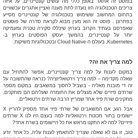
בפוסט זה אתאר באופן כללי מה עושים קונטיינרים, על איזה
צריכים הטכנולוגיה הזו נועדה לתת מענה ואציין אתגרים עכשוויים
בתחום המחשוב ששימוש בטכנולוגיה של קונטיינרים מסייע
בפתרונן . פוסט זה הוא מעין מבוא לקראת סדרה של פוסטים
שאפרסם בעתיד הקרוב בערוץ שיכללו סקירה טכנית ומעמיקה
יותר על קונטיינרים. בהמשך יעסקו הפוסטים בערוץ ב-
Kubernetes, בעולם ה-Cloud Native ובטכנולוגיות משיקות.
למה צריך את זה?
במקום לענות על למה צריך קונטיינרים, אפשר להתחיל עם
שאלה מקדימה – למה צריך וירטואליזציה? כנראה שהתשובה על
זה די מובנת מאליה - בשביל לחסוך במשאבים. במקום מספר
שרתים פיזיים שלא מנצלים את החומרה שעליהם הם מותקנים,
מתקינים שרת פיזי אחד שמריץ הרבה שרתים וירטואליים.
אבל רגע, אם המשאבים של שרתי פיזי אחד מספיק להריץ X
יישומים בתור מכונות וירטואליות למה בעצם היו לנו X שרתים
פיזיים? למה לא התקנו מראש את כל היישומים בשרת אחד?
טוב, זו גם לא שאלה שצריך להתאמץ לענות עליה, כל אחד יודע