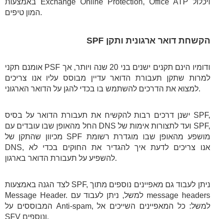
באמצעות Exchange Online Protection, Office ATP ויכלול
המון טיפים.
הקשחת דואר ארגונית ותקן SPF
אומנם תקני PSF ודומיו הינם תקנים ישנים בני 20 שנה ויותר, אך
למרות שתקן תעבורת הדואר עדיין מבוסס עליו אנו צריכים
למצוא את הדרכים להשתמש בו בכדי להגן על הדואר הארגוני.
ישנן דרכים רבות להקשיח את תעבורת הדואר על בסיס SPF,
החל מהאופן שבו עובדים עם DNS ועד לתצורות אימות של SPF,
מכיוון שהתקן של SPF מושפע מהאופן שבו מוגדרת רשומת
DNS, אנו צריכים לדעת איך להגדיר את החוקים בכדי לא
להשפיע על תעבורת הדואר בארגון.
לצד הגנה באמצעות SPF, ניתן לעבוד גם מאפיינים נוספים מתוך
Message Header. למשל, ניתן לעבוד עם message headers
המבוססים על Anti-spam, למשל: כל המאפיינים השייכים אל
SFV ונוספים.