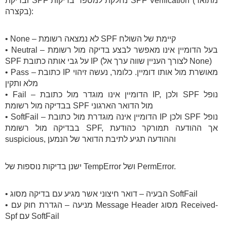
ובדיקת SPF נחלקת למספר בדיקות SPF Verification (מתואר
בקצרה):
• None – לא נמצאה רשומת SPF קיימת של השולח
• Neutral – בעל הדומיין אינו מאפשר לבצע בדיקה מול רשומת
SPF על גבי אותה כתובת IP (לצורך העניין שווה ערך אל None)
• Pass – כתובת IP מאושרת מול אותו דומיין. כלומר, נעשה זיהוי
מלא ותקין
• Fail – הדומיין אינו מוגדר מול כתובת IP, ולכן SPF נופל
בבדיקה מול רשומת SPF מול הדואר הארגוני
• SoftFail – הדומיין אינה מוגדרת מול כתובת IP ולכן SPF נופל
בבדיקה מול רשומת SPF, אך ההודעה תמורקר כהודעת
suspicious, וההודעה תגיע לתיבת הדואר של הנמען
ישנן בדיקות נוספות של TempError ושל PermError.
• הבעיה – דואר חיצוני אשר מגיע עם בדיקה מסוג SoftFail
• מניעה – הגדרת חוק עם Message Header מסוג Received-
Spf עם SoftFail