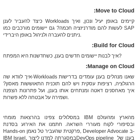
Move to Cloud:
כיצד להעביר לענן Workloads קיימים באופן יעיל ונכון, ואיך
לעשות להם מודרניזציה חכמה? גם יישומים מורכבים כמו SAP
ניתנים להעברה ולניהול באופן היברידי.
Build for Cloud:
איך לבנות יישומים חדשים בענן, כשחדשנות היא המפתח?
Manage on Cloud:
איך לוודא שה-Workloads שאנו מנהלים בענן עומדים בדרישות
הרגולציה, רציפות עסקית ויש להם תוכנית התאוששות מאסון?
איך מאחסנים דאטה ומנתחים אותו בענן, ועל פתרונות הצפנה
ושמירה על אבטחה ללא פשרות.
במסלולים צפינו בהרצאות מומחי IBM מהארץ ומהעולם
ובסיפורי לקוח מעוררי השראה. חתמנו את האירוע בסדנת
Hands-on פרקטית שהעביר טל נאמן, Developer Advocate ב-
IBM Israel, במסגרתה למדנו ליצורDevOps pipeline בענן של