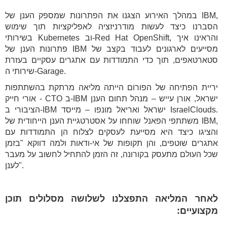
במהלך האירוע הצגנו את הפתרונות שמספק הענן של IBM,
הסברנו כיצד לעשות מודרניזציה לאפליקציות תוך שימוש
בשירותי Kubernetes וב-Red Hat OpenShift, והראינו איך
פתרונות הענן של IBM מסייעים לארגונים לעבוד בקצב של
סטארטאפים, תוך כדי התמודדות עם אתגרים עסקיים בעזרת
שירותי ה-Garage.
יריית הפתיחה של הפורום הייתה מליאה מרתקת בהשתתפות
אורי חייק - CTO ב-IBM ישראל, אורן עייש – מנהל תחום הענן
הציבורי ב-IBM ישראל ואריאל מונפו – מייסד IsraelClouds.
משתתפי הפאנל שוחחו על אסטרטגיית הענן הייחודית של IBM,
והציגו כיצד היא מסייעת לעסקים לצלוח הן התמודדות עם
אתגרים שוטפים, והן תקופות של אי-ודאות ולמה דווקא "בזמן
שכל העולם מתעסק בקורונה, זה הזמן להתחיל לחשוב על מעבר
לענן".
לאחר המליאה התפצלנו לשלושה מסלולים תוכן
מקצועיים: