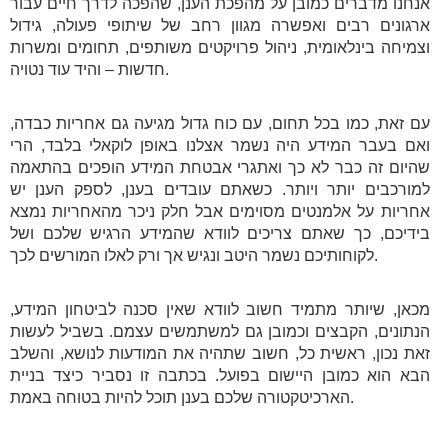
אנחנו מדברים כמובן על מהפכת הענן, שהפכה לדרך חיים עבור
ארגונים רבים ואפשרה מגוון רחב של שיתופי פעולה, גידול
וצמיחה בינלאומית, ניהול פרויקטים משותפים, תחומים ומשרות
חדשות – והיד עוד נטויה.
עם זאת, כמו בכל תחום, עם כוח גדול מגיעה גם אחריות כבדה,
ואם בעבר המידע היה נשמר אצלנו באופן לוקאלי בלבד, הרי
שהיום זה כבר לא כך ואתגרי אבטחת המידע הופכים בהתאמה
למורכבים יותר ויותר. כשאתם עובדים בענן, לספק הענן יש
אחריות על אלמנטים מסוימים אבל חלק ניכר מהאחריות נמצא
בידיכם, כך שאתם צריכים לוודא שהמידע הרגיש שלכם ושל
לקוחותיכם נשמר היטב ונגיש אך ורק לאלו המורשים לכך.
מכאן, שיותר מתמיד חשוב לוודא שאין סכנה לביטחון המידע,
הנתונים, הקבצים וכמובן גם למשתמשים עצמם. בשביל לעשות
זאת נכון, ראשית כל, חשוב שתהיה את המודעות לנושא, והשלב
הבא הוא כמובן היישום בפועל. בכתבה זו נסביר כיצד בניית
הארכיטקטורה שלכם בענן תוכל להיות בטוחה באמת.