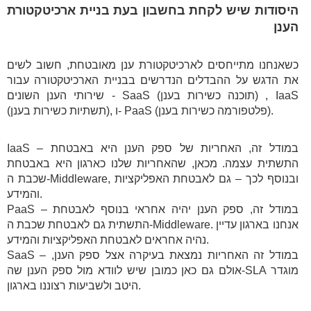
היסודות שיש לקחת בחשבון בעת בניית ארכיטקטורת
הענן
כשאנחנו מתייחסים לארכיטקטורת ענן מאובטחת, חשוב לשים
את הדגש על ההבדלים הנדרשים בבניית הארכיטקטורה עבור
שירותי הענן השונים - SaaS (תוכנה כשירות בענן) , IaaS
(תשתיות כשירות בענן), ו- PaaS (פלטפורמה כשירות בענן).
IaaS – במודל זה, האחריות של ספק הענן היא באבטחת
התשתית עצמה. מכאן, שהאחריות שלנו כארגון היא באבטחת
שכבת ה-Middleware, ובנוסף לכך – גם לאבטחת האפליקציות
והמידע.
PaaS – במודל זה, ספק הענן יהיה אחראי בנוסף לאבטחת
התשתית גם לאבטחת שכבת ה-Middleware. אנחנו בארגון עדיין
נהיה אחראים לאבטחת האפליקציות והמידע.
SaaS – במודל זה האחריות נמצאת בעיקרה אצל ספק הענן,
אולם גם כאן כמובן שיש לוודא מול ספק הענן שה-SLA מוגדר
היטב ולשביעות רצוננו בארגון.