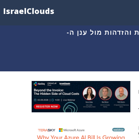
IsraelClouds
ללא מפתחות והזדהות מול ענן ה-
In
שר