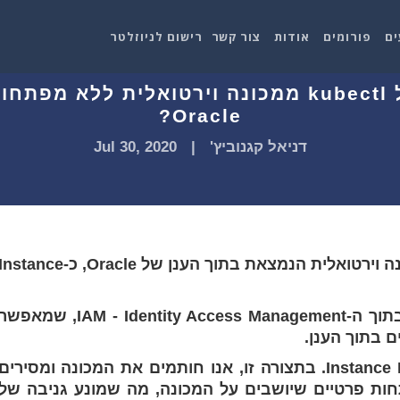
ים
פורומים
אודות
צור קשר
רישום לניוזלטר
איך להריץ פקודות של kubectl ממכונה וירטואלית 
Oracle?
דניאל קגנוביץ'
|
Jul 30, 2020
כדי להשיג את המטרה, עלינו להגדיר מכונה וירטואלית הנמצאת בתוך הענן של Oracle, כ-stance
מה זה Instance Principals? זה פיצ'ר בתוך ה-IAM - Identity Access Management, שמאפ
 בתוך הענן.
ראשית יש להבין את היתרון ב-Instance Principal. בתצורה זו, אנו חותמים את המכונה ומסירים
חות פרטיים שיושבים על המכונה, מה שמונע גניבה של