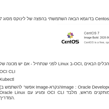
הבאה השתמשתי בהפצה של לינוקס מסוג 7 Centos:
OCI CLI
Kubectl
(אפשר להשתמש ב Image-הנקראge : Oracle Developer Cloud
Oracle Linux ומגיע עם OCI CLI וכלי פיתוח שמותקנים מראש, מלבד Kubectl נכון לרגע כתיב
המדריך.