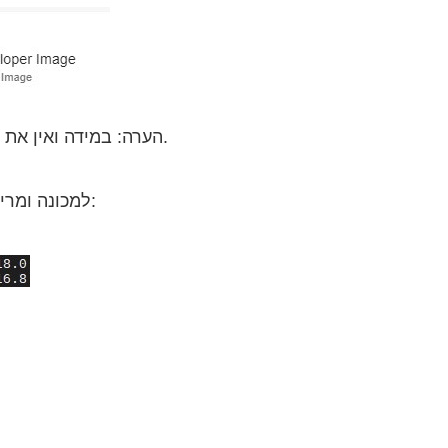
- הערה: במידה ואין את הכלים זמינים, צריך להתקין אותם וההוראות במדריך נפרד.
1. בשלב הראשון מתחברים ב-SSH למכונה ומריתים את הפקודות הבאות: