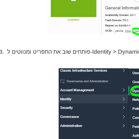
Identity > Dynam
3. פותחים שוב את התפריט ומנווטים ל-