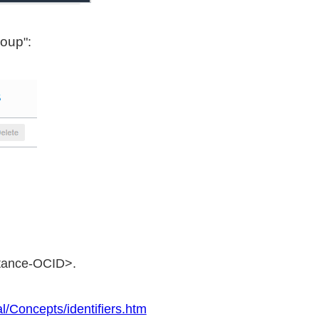
roup
":
– החוק עם אותו Instance ID שהעתקנו במקום 
l/Concepts/identifiers.htm