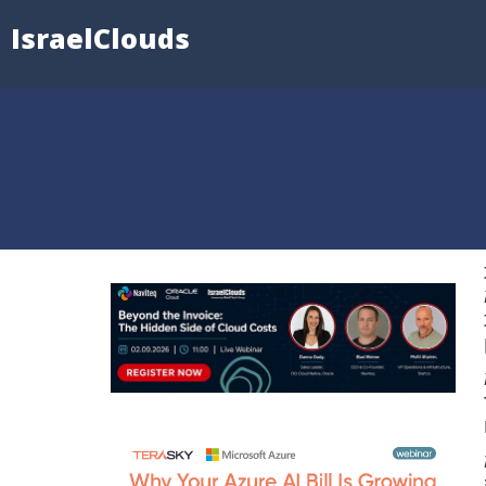
IsraelClouds
גם