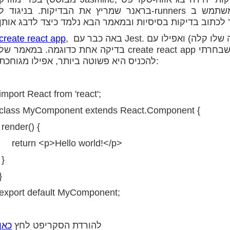
בראנר שמריץ את הבדיקות. בניגוד ל-runners אחרים, הוא משתמש ב-JSDOM והוא ממש מהיר.
, באה כבר עם Jest. כך שלא צריך להגדיר אותו (גם ככה ההגדרה שלו קלה) ואפילו עם
create react app
בדיקה אחת כדוגמה. במאמר של create react app הסברתי איך מכניסים קומפוננטה כאשר זו שבחרתי
להכניס היא פשוטה ביותר, אפילו מגוחכת:
import React from 'react';
class MyComponent extends React.Component {
render() {
return <p>Hello world!</p>
}
}
export default MyComponent;
להורדת הסקריפט לחץ
כאן