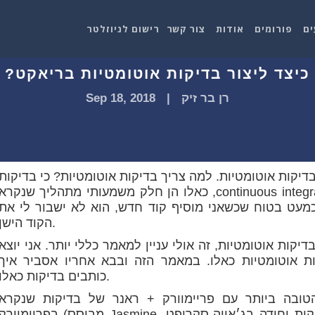
ים
פורומים
אודות
צור קשר
רישום לניוזלטר
כיצד ליצור בדיקות אוטומטיות בריאקט?
רן בר זיק
|
Sep 18, 2018
יקות אוטומטיות. למה צריך בדיקות אוטומטיות? כי בדיקות
כאלו הן חלק משמעותי מתהליך שנקרא ,continuous integration שילוב של קוד ישן בקוד חדש. כאשר
ת כמעט בטוח שכשאני מוסיף קוד חדש, הוא לא ישבור לי את
הקוד הישן.
ות אוטומטיות, זה אולי עניין למאמר כללי יותר. אני יוצא
 אוטומטיות כאלו. במאמר הזה ובבא אחריו אסביר איך
כותבים בדיקות כאלו.
 ביותר עם פריימוורק + ראנר של בדיקות שנקרא Jest. מדובר גם
בפריימוורק (מבוסס Jasmine, שהתבססה והפכה לסטנדרט של בדיקות יחידה בג׳אווה-סקריפט) ו