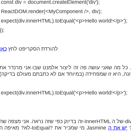
const div = document.createElement('div');
ReactDOM.render(<MyComponent />, div);
expect(div.innerHTML).toEqual('<p>Hello world!</p>');
});
להורדת הסקריפט לחץ
כאן
כל מה שאני עושה פה זה ליצור אלמנט שבו אני מרנדר את
expect(div.innerHTML).toEqual('<p>Hello world!</p>');
זה בדיוק כפי שזה נראה. אני מצפה שה-InnerHTML של ה-div יכיל את מה שהקומפוננטה מוציאה. פשוט,
שלא?
יש את ה-API של Jest שמסביר