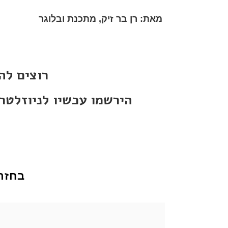
מאת: רן בר זיק, מתכנת ובלוגר
?DevOps רו
הירשמו עכשיו לניוזלטר 
בחזר