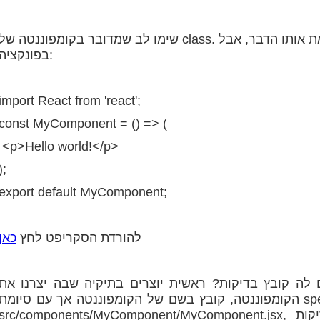
שימו לב שמדובר בקומפוננטה של class. הייתי יכול אפילו ליצור קומפוננטה שעושה את אותו הדבר, אבל
בפונקציה:
import React from 'react';
const MyComponent = () => (
<p>Hello world!</p>
);
export default MyComponent;
להורדת הסקריפט לחץ
כאן
ם לה קובץ בדיקות? ראשית יוצרים בתיקיה שבה יצרנו את
הקומפוננטה, קובץ בשם של הקומפוננטה אך עם סיומת spec.js או test.js. אם יצרנו קומפוננטה בשם
src/components/MyComponent/MyComponent.jsx, אז באותה תקייה ניצור את קובץ הבדיקות