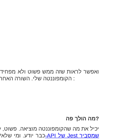
ואפשר לראות שזה ממש פשוט ולא מפחיד. 
הקומפוננטה שלי. השורה האחרונה, היא זו שמפחידה (במיוחד אם לא כתבתם מעולם בדיקה) :
?מה הולך פה
לא? מאיפה ה-toEqual? מי שמכיר את Jasmine כבר יודע. ומי 