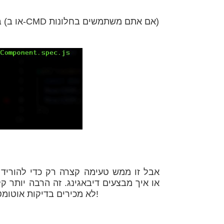
איך מריצים את הבדיקה? באמצעות הפקודה npm t בקונסולה (או ב-CMD אם אתם משתמשים בחלונות)
אבל זו ממש טעימה קצרה רק כדי להוריד 
לא מכירים בדיקות אוטומטיות ולא התנסיתם – נסו עכשיו ותראו בעצמכם כמה זה פשוט!