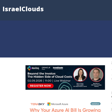
IsraelClouds
ו