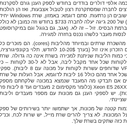
כמה אלפי דולרים בודדים בחודש לספק הענן גורם לסקרנות
צים לחברה שמסתקרנת רצון לטבול אצבעות, ואז הן הולכות
למחשבונים של ספקי הענן ואחרי מספר חישובים הן נרתעות. סתם דוגמא: באמזון, שרת Windows
עם 8 ליבות ו-32 ג'יגה זכרון עם דיסק (EBS) של 200 ג'יגה יעלה לחברה $733 בחודש וזה כמובן לא כול
רמת הבסיס. זול – זה לא. (אגב, גם בגוגל וגם במיקרוסופט
ן לנסות מעבר כלשהו נכנס בחזרה למגירה.
הרווח הגדול של ספקי הענן הגדולים מגיע מהשכרת שרתים ובמיוחד מהליבות (cores). הם מוכרים כ
ליבה במחיר מוערך של 30-50$ לחודש וגם הזכרון אינו זול (בערך 10-20$ לחודש, תלוי בקונפיגורציה
כי כמות הליבות שניתנת למכירה בשרת אינה כה גדולה. שרת
עם 16 ליבות אפשר למכור לדוגמא ל-20 לקוחות שכל אחד מקבל ליבה, אבל לא ל-30 לקוחות – כ
הלקוחות רוצים ביצועים (בניגוד לספקי VPS שדוחפים עשרות לקוחות על מכונה עם 8 ליבות). ספק
הענן יכולים לרכוש שרתים עם 8 מעבדים כשכל אחד מהם כולל 16 ליבות לדוגמא, אבל העלות של שרת
רים אם תבדקו מה המעבד שנמצא במכונה שלקחתם מספק
הענן, תמצאו שהמכונה מכילה מעבדים כמו Xeon E5 26XX (כלומר מקסימום 2 מעבדים ועד 8 ליבות 
ברוב הזמן זה יהיה דגם של 4 ליבות). יש לספקי הענן גם מכונות עם מספר מעבדים וליבות
ציינתי.
 כמות קטנה של מכונות, אך ישתמשו יותר בשירותים של ספק
 המכונות. לא צריך להרים שרת מייל, יש שרות לכח, וכנ"ל