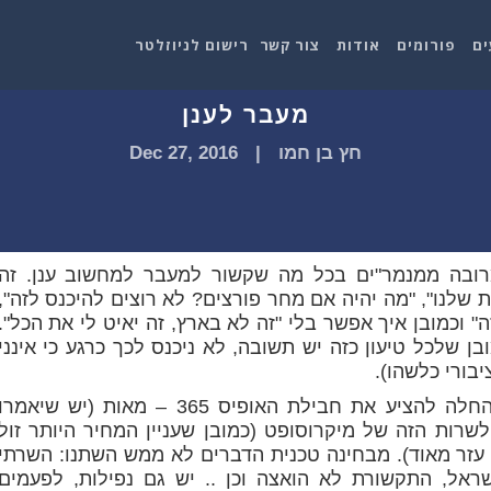
ים
פורומים
אודות
צור קשר
רישום לניוזלטר
מעבר לענן
חץ בן חמו
|
Dec 27, 2016
רובה ממנמר"ים בכל מה שקשור למעבר למחשוב ענן. זה
 שלנו", "מה יהיה אם מחר פורצים? לא רוצים להיכנס לזה",
" וכמובן איך אפשר בלי "זה לא בארץ, זה יאיט לי את הכל".
ן שלכל טיעון כזה יש תשובה, לא ניכנס לכך כרגע כי אינני
בורי כלשהו).
אבל הפלא ופלא – מהרגע שמיקרוסופט החלה להציע את חבילת האופיס 365 – מאות (יש שיאמר
רות הזה של מיקרוסופט (כמובן שעניין המחיר היותר זול
עזר מאוד). מבחינה טכנית הדברים לא ממש השתנו: השרתי
שראל, התקשורת לא הואצה וכן .. יש גם נפילות, לפעמים