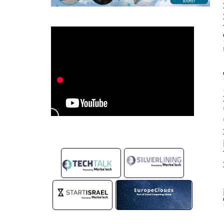
 יחיד
ל
ל
,
י
י
פר