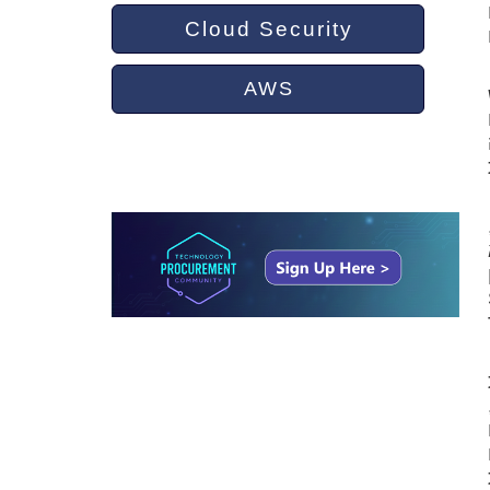
Cloud Security
AWS
ש
Sto
, וכך
ת
ים