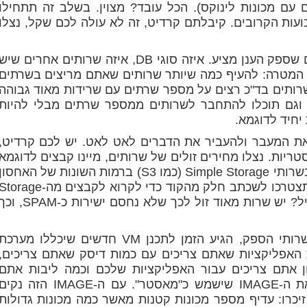
Ba אם אתם עובדים עם מכונות לינוקס). הכל עובד? מצוין. בשלב זה תתחילו
עות הקרובים. קיבלתם קרדיט, זה לא עולה לכם שקל, נצלו
בזמן שהמערכת עובדת, תכירו את השרותים שספק הענן מציע. איזה סוגי DB, איזה שרותים אחרים שי
ה הם עולים (בשביל זה יש Calculator). המטרה: להעיף כמה שיותר שרותים שאתם מריצים בשרתים
רותים בד"כ רצים על מספר שרתים עם שרידות מאוד גבוהה
וגם תוכלו להתחבר לשרותים ממספר שרתים מבלי להיות
יחיד לדוגמא.
את המעבר ולהעביר את הדברים לאט לאט. יש לכם קרדיט,
ריות. נצלו מחירים זולים של שרותים, מיינו קבצים לדוגמא
– יש לכם המון קבצים סטטיים? תשתמשו בשרותי Simple Storage (כמו S3) ברמות השונות של האחסון
כדי לאחסן אותם ובכך לפנות מקום (יתכן ותצטרכו לשכתב חלק מהקוד כדי לקרוא לקבצים מה-rage
הנ"ל, קחו זאת בחשבון). צריכים לשלוח מייל? יש שרות מאוד זול לכך שלא נחסם ישירות כ-SPAM
לאחר שהעברתם את השרותים השונים לשרותי הספק, הגיע הזמן לתכנן VM חדשים שיכללו מערכ
האפליקציות שאתם צריכים עם כמות דיסק שאתם צריכים,
ון אתם צריכים עבור האפליקציות שלכם וכמה ליבות אתם
חייבים. לאחר שהכנתם VM כזה, שמרו את ה-IMAGE שישמש כ"מאסטר". עם ה-IMAGE הזה נק
זיכרו: עדיף מספר מכונות קטנות מאשר כמה מכונות גדולות