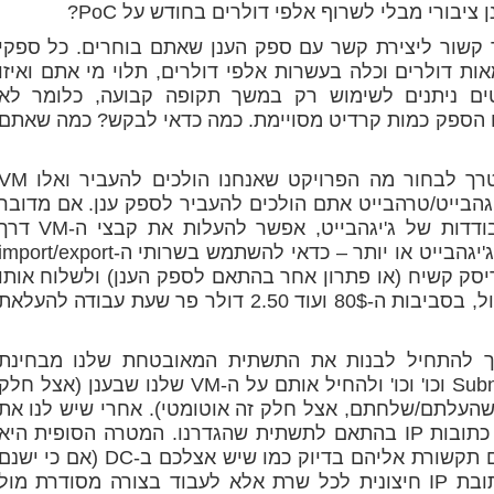
ר קשור ליצירת קשר עם ספק הענן שאתם בוחרים. כל ספקי
ות דולרים וכלה בעשרות אלפי דולרים, תלוי מי אתם ואיזו
ים ניתנים לשימוש רק במשך תקופה קבועה, כלומר לא
 הספק כמות קרדיט מסויימת. כמה כדאי לבקש? כמה שאתם
אחרי שפתחנו חשבון אצל ספק הענן, נצטרך לבחור מה הפרויקט שאנחנו הולכים להעביר 
יגהבייט/טרהבייט אתם הולכים להעביר לספק ענן. אם מדובר
לדוגמא בג'יגהבייטים בודדים או עשרות בודדות של ג'יגהבייט, אפשר להעלות את קבצי ה-M
האינטנט, אך אם מדובר בעשרות או מאות ג'יגהבייט או יותר – כדאי להשתמש בשרותי ה-mport/export
ן דיסק קשיח (או פתרון אחר בהתאם לספק הענן) ולשלוח אותו
לפי הוראות ספק הענן. המחיר – דווקא די זול, בסביבות ה-80$ ועוד 2.50 דולר פר שעת עבודה להעלאת
רך להתחיל לבנות את התשתית המאובטחת שלנו מבחינת
כתובות IP פנימיות, Subnet, Internet Gateway וכו' וכו' ולהחיל אותם על ה-VM שלנו שבענן (אצל חל
ורך בהקמת ה-VM מהגיבוי שהעלתם/שלחתם, אצל חלק זה אוטומטי). אחרי שיש לנו את
ה-VM למעלה, יכול להיות שנצטרך לשנות כתובות IP בהתאם לתשתית שהגדרנו. המטרה הסופית היא
שבסוף כל ה-VM ששלחתם יעלו ותהיה לכם תקשורת אליהם בדיוק כמו שיש אצלכם ב-DC (אם כי יש
שינויים שתצטרכו לעשות, כמו לא לתת כתובת IP חיצונית לכל שרת אלא לעבוד בצורה מסודרת מול