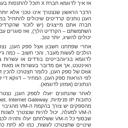
אז איך לדוגמא חברת X תוכל להתנסות בענן ציבורי מבלי לשרוף אלפי דולרים בחודש על PoC?
הדבר הראשון שנצטרך אינו טכני אלא יות
הענן נותנים קרדיטים שיכולים להתחיל במא
חברה אתם מייצגים (יש לזכור שהקרדיט
השתמשתם – הקרדיט הלך), ואז סוגרים עם
יכולים להשיג, יותר טוב.
הולכים לעשות מעבר, והכי חשוב – כמה ג'
Disk של ספק הענן, כלומר תצטרכו להכי
הנתונים (אמזון לדוגמא).
לאחר שהנתונים יועלו לספק הענן, נצט
מהספקים יש צ