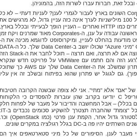
בכל זאת, חברות עברו לשרות הזה, בהמוניהן.
האם המעבר לאופיס 365 תגרום ל-Corporates השונים בארץ לעבור לגמרי לענן? לעניות דעתי – לא כל
כך מהר. בשביל Mail, השהיה (Latency) של 100 מילישניות לערך אינה כזה עניין גדול, לא מרגישים את
זה, אך כשמדובר ב-RDP או פרוטוקולים אחרים כמו HTTP ואחרים – העניין הופך לבעייתי ובכלל בארץ,
בניגוד לסטארטאפים שמתחילים מהדקה הראשונה עבודה על ענן, ה-Corporates מאוד שמרנים ויקח זמ
פט מודעות בהחלט לעניין, ומיקרוסופט לדוגמא מכינה את ה-
Azure Stack – הנה לך אדוני המנמ"ר/CTO "מיני Azure" שכולו יושב ב-Data Center שלך. כל ה-
שלך יושב בחווה שלכם ושום דבר לא זז החוצה אם לא תרצה, ואם תרצה – תוכל לחבר את ה-ack
בקלות ל-Azure הענן. גם אמזון התכוננו לרגע הזה והם חתמו עם VMWare על פרויקט חדש שנקר
VMWare Cloud on AWS שנותן לך גם פתרון שמשלב את ה-Data Center שלך עם AWS כך שתו
 מה-DC שלך החוצה ל-AWS (והפוך). גם לגוגל יש פתרון שהוא בפיתוח ובשלב זה אין עליו
 של "אם" אלא "מתי". אני לא צופה שבשנה הקרובה חטיבות
ה-Hosting בסלקום/בזק בינלאומי/אורנג'/טריפל C יודיעו בקרוב שהן עוברות להפסדים כי הלקוחות
אם בכלל) – אבל המחשבה והדיבור על מעבר של לפחות חלק
מהתשתית לענן ציבורי תעלה שוב ושוב בכל "צומת" 
רכישת רשיונות למערכות הפעלה, מעבר לסטורג' גדול אחר, הקמת ענן פרטי (כמו OpenStack) ו
י מעבר לענן. הסיפורים של כל מיני סטארטאפים איך הם