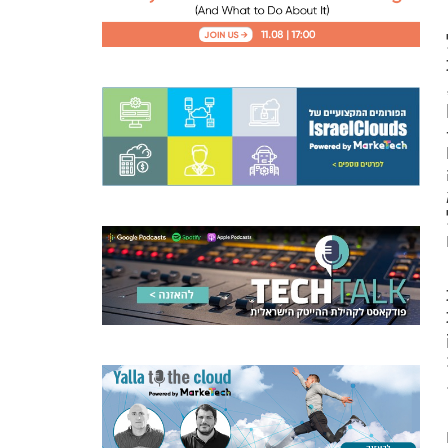
ן
DATA
St הזה
א
כל
שהחברה תצטרך להשקיע סכומים נכבדים ב-IT:
כו'.