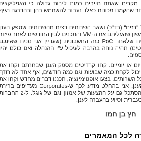
 מקרים שאתם חייבים כמות ליבות גדולה כי האפליקציה
את או במקרים שצריך GPU). לאחר שהקמנו מכונות כאלו, נעבור להשתמש בהן ובהדרגה נעיף
בסופו של כל התהליך, נישאר עם כמה VM "רזים" (בד"כ) ושאר השרותים רצים מהשרותים שספק הענן
נותן והמחיר יחתך בהשוואה בין החודש הראשון שהעליתם את ה-VM והתכנים לבין החודשים לאחר פיזור
השרותים והעברה ל-VM רזים. סביר להניח שלאחר PoC כזה החשבונית (שעדיין אני מניח שאינכם
) תהיה נוחה בהרבה לעיכול ע"י ההנהלה ואם כולם יהיו
פים.
ום או יומיים. קחו קרדיטים מספק הענן שבחרתם וקחו את
יכול לקחת כמה שבועות וגם כמה חודשים, אף אחד לא רודף
 השרותים. בצעו אופטימיזציה, תכננו דברים מחדש וקחו את
הזמן ליישם אותם. מבחינת בחירת ספק הענן, אני בהחלט מודע לכך ש-Corporates מעדיפים בריר
מחדל את Azure, אבל אני ממליץ בחום להסתכל גם על ההצעות של אמזון וגם של גוגל. ל-2 החבר
בעברית וסיוע בהעברה לענן.
חץ בן חמו
ה לכל המאמרים