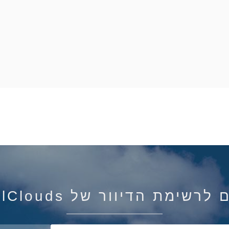
רשימת הדיוור של IsraelClouds