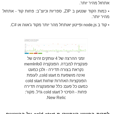
אתחול מהיר יותר.
• כמות הקוד שנטען ב ZIP, ספריות וכיוצ"ב: פחות קוד - אתחול
מהיר יותר.
• קוד ב node.js ופייטון יאותחל מהר יותר מקוד ג'אווה או #C.
‍זמני ההרצה של 4 עותקים זהים של
פונקצית למבדה. הפונקציה memInfo0
נקראת בצורה תדירה - ולכן כמעט
ואינה מושפעת מ cold start, לעומת
הפונקציות האחרות שחוות cold start
כמעט כל פעם: כלל שהפונקציה תדירה
פחות - הסיכוי ל cold start גדל. מקור:
New Relic.