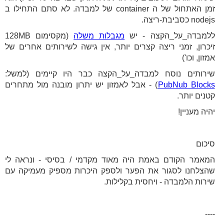
זמן האתחול של ה container של למבדה. לא סתם התחילו ב
nodejs כסביבת-ריצה.
ללמבדה_על_הקצה - יש
מגבלות משלה
(מקסימום 128MB
זיכרון, זמני ריצה קצרים יותר, אין גישה לשירותים אחרים של
אמזון, וכו')
שירותים נוסח למבדה_על_הקצה כבר היו קיימים (למשל:
PubNub Blocks
) - אבל לאמזון יש יתרון מובנה מול מתחרים
קטנים יותר.
יהיה מעניין!
סיכום
המאמר הקודם באמת היה מאוד מקדמי / בסיסי - ונראה לי
שהצלחנו לסגור את הפער ולספק היכרות מספיק מעמיקה עם
שירות הלמבדה - ויחסית בקלילות.
----