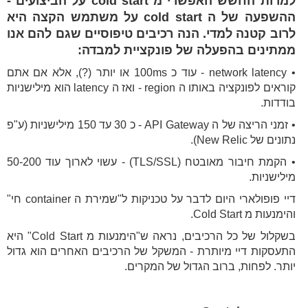
למרות החשש האפשרי מ cold start על הביצועים -
ההשפעה של ה cold start על משתמש הקצה היא
לרוב קטנה למדי. הנה רכיבים טיפוסיים שגם להם אנו
ממתינים בהפעלה של פונקציית למבדה:
• network latency - עוד כ 100ms או יותר (?), אלא אם אתם
קוראים לפונקציה באותו ה region - ואז ה latency הוא מילישניות
בודדות.
• זמני הריצה של ה API Gateway - כ 30 עד 150 מילישניות (ע"פ
נתונים של New Relic).
• הקמת חיבור מאובטח (TLS/SSL) - עשוי לארוך עוד 50-200
מילישניות.
דיי פופולארי היום לדבר על טכניקות ל"שמירת ה container חי"
והימנעות מ Cold Start.
בשקלול של כל הרכיבים, נראה ש"הימנעות מ Cold Start" היא
התעסקות דיי מיותרת - המשקל של הרכיבים האחרים הוא גדול
יותר. לפחות, ברוב הגדול של המקרים.