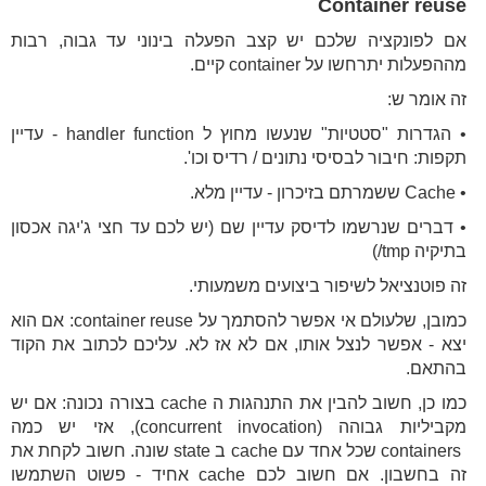
Container reuse
אם לפונקציה שלכם יש קצב הפעלה בינוני עד גבוה, רבות
מההפעלות יתרחשו על container קיים.
זה אומר ש:
• הגדרות "סטטיות" שנעשו מחוץ ל handler function - עדיין
תקפות: חיבור לבסיסי נתונים / רדיס וכו'.
• Cache ששמרתם בזיכרון - עדיין מלא.
• דברים שנרשמו לדיסק עדיין שם (יש לכם עד חצי ג'יגה אכסון
בתיקיה tmp/)
זה פוטנציאל לשיפור ביצועים משמעותי.
כמובן, שלעולם אי אפשר להסתמך על container reuse: אם הוא
יצא - אפשר לנצל אותו, אם לא אז לא. עליכם לכתוב את הקוד
בהתאם.
כמו כן, חשוב להבין את התנהגות ה cache בצורה נכונה: אם יש
מקביליות גבוהה (concurrent invocation), אזי יש כמה
containers שכל אחד עם cache ב state שונה. חשוב לקחת את
זה בחשבון. אם חשוב לכם cache אחיד - פשוט השתמשו