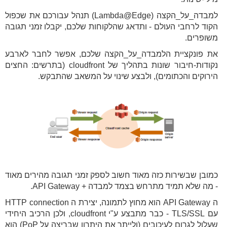
למבדה_על_הקצה (Lambda@Edge) תנהל עבורכם את שכפול
הקוד לרחבי העולם - ותדאג שהלקוחות שלכם, יקבלו זמני תגובה
משופרים.
את פונקציית הלמבדה_על_הקצה שלכם, אפשר לחבר לארבע
נקודות-חיבור שונות בתהליך של cloudfront (בתרשים: החצים
הירוקים והכתומים), ולבצע שינוי על המשאב שהתבקש.
כמובן שבשירות כזה מאוד חשוב לספק זמני תגובה מהירים מאוד
- מה שלא תמיד מתרחש בצמד למבדה + API Gateway.
ה API Gateway הוא מחוץ לתמונה, יצירת ה HTTP connection
עם TLS/SSL - כבר מתבצע ע"י cloudfront, ולכן הרכיב היחידי
שעלול לגרום לעיכובים (ולייתר את היתרון שבריצה על PoP) הוא