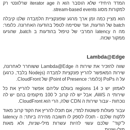
המדד היחידי שלא הוסבר הוא ה iterator age שרלוונטי רק
למקורות מסוג stream-based events.
הוא מציין כמה זמן ארך מרגע שפונקציית הלמבדה שלנו קיבלה
batch של הודעות, ועד שסיימה לטפל בהודעה האחרונה. כלומר:
מה ה latency המרבי של טיפול בהודעות ב batch, שהגיעו
ממקור שכזה.
Lambda@Edge
שווה להזכיר את שירות ה Lambda@Edge ששוחרר לאחרונה,
שירות המאפשר להריץ פונקציות למבדה (Nodejs בלבד, כרגע)
על ה PoPs (כלומר: Point of Presence) של CloudFront.
לאמזון יש כ 14 regions בעולם עליהם אפשר להריץ את כל
שירותי ה AWS, אבל יש לה קרוב ל 100 מיקומים בהם יש לה
נוכחות - עבור שירות ה CDN שלה, הרי הוא CloudFront.
עבור פעולות פשוטות למדי, אם תוכלו להריץ את הקוד קרוב מאוד
ללקוח שלכם - תוכלו לספק לו תשובה מהירה ביותר: ה latency
ל"קוד" שלכם עשוי להיות עשרות מילי-שניות, ולא מאות
מילי-שינות.