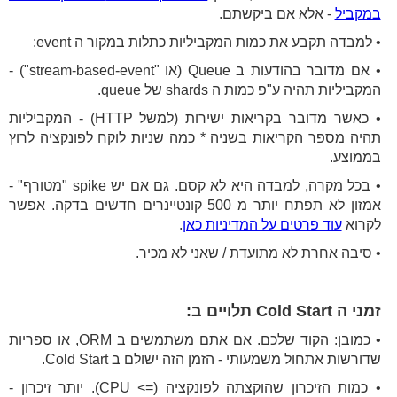
במקביל
- אלא אם ביקשתם.
• למבדה תקבע את כמות המקביליות כתלות במקור ה event:
• אם מדובר בהודעות ב Queue (או "stream-based-event") -
המקביליות תהיה ע"פ כמות ה shards של queue.
• כאשר מדובר בקריאות ישירות (למשל HTTP) - המקביליות
תהיה מספר הקריאות בשניה * כמה שניות לוקח לפונקציה לרוץ
בממוצע.
• בכל מקרה, למבדה היא לא קסם. גם אם יש spike "מטורף" -
אמזון לא תפתח יותר מ 500 קונטיינרים חדשים בדקה. אפשר
לקרוא
עוד פרטים על המדיניות כאן
.
• סיבה אחרת לא מתועדת / שאני לא מכיר.
זמני ה Cold Start תלויים ב:
• כמובן: הקוד שלכם. אם אתם משתמשים ב ORM, או ספריות
שדורשות אתחול משמעותי - הזמן הזה ישולם ב Cold Start.
• כמות הזיכרון שהוקצתה לפונקציה (=> CPU). יותר זיכרון -