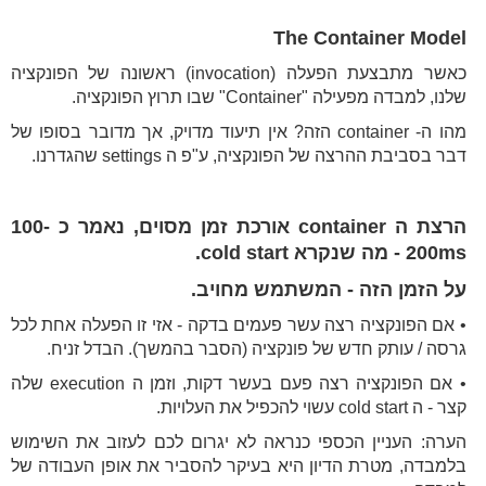
The Container Model
כאשר מתבצעת הפעלה (invocation) ראשונה של הפונקציה
שלנו, למבדה מפעילה "Container" שבו תרוץ הפונקציה.
מהו ה- container הזה? אין תיעוד מדויק, אך מדובר בסופו של
דבר בסביבת ההרצה של הפונקציה, ע"פ ה settings שהגדרנו.
הרצת ה container אורכת זמן מסוים, נאמר כ 100-
200ms - מה שנקרא cold start.
על הזמן הזה - המשתמש מחויב.
• אם הפונקציה רצה עשר פעמים בדקה - אזי זו הפעלה אחת לכל
גרסה / עותק חדש של פונקציה (הסבר בהמשך). הבדל זניח.
• אם הפונקציה רצה פעם בעשר דקות, וזמן ה execution שלה
קצר - ה cold start עשוי להכפיל את העלויות.
הערה: העניין הכספי כנראה לא יגרום לכם לעזוב את השימוש
בלמבדה, מטרת הדיון היא בעיקר להסביר את אופן העבודה של