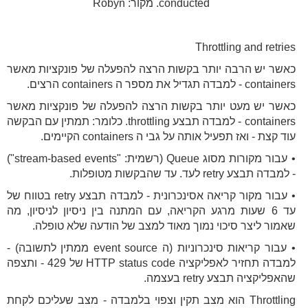
conducted. מקור: Robyn
Throttling and retries
כאשר יש הרבה יותר בקשות הרצה להפעלה של פונקציות מאשר
containers - למבדה תגדיל את מספר ה containers הרצים.
כאשר יש מעט יותר בקשות הרצה להפעלה של פונקציות מאשר
containers - למבדה תבצע throttling. כלומר: תמתין עם הבקשה
עוד קצת - ואז תפעיל אותה על גבי ה containers הקיימים.
• עבור מקורות מסוג Queue (רשמית: "stream-based events")
- למבדה תבצע retry לעד. עד שהבקשות מטופלות.
• עבור מקור קריאה אסינכרונית - למבדה תבצע retry בטווח של
עד 6 שעות מרגע הקריאה, עם המתנה בין ניסיון לניסיון, מה
שאמור ליצר סיכוי נמוך מאוד למצב של הודעה שלא טופלה.
• עבור קריאות סינכרוניות (ה event source ממתין לתשובה) -
למבדה תחזיר לאפליקציה HTTP status code של 429 - ותצפה
שהאפליקציה תבצע retry בעצמה.
Throttling הוא מצב תקין וצפוי בלמבדה - מצב שעליכם לקחת