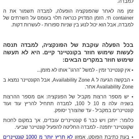
למבדה.
זמן מה לאחר שהפונקציה הופעלה, למבדה תשמור את ה
container חי. הזמן המדויק כנראה תלוי בעומס על השרתים של
למבדה, אבל הוא יכול לנוע בין שניות ספורות - לעשרות דקות.
בכל הפעלה עוקבת של הפונקציה, למבדה תנסה
לעשות שימוש חוזר בקונטיינר קיים. היא לא תעשה
שימוש חוזר במקרים הבאים:
• אין קונטיינר זמין - למשל "הרגו" אותו לא מזמן...
• הבקשה הגיעה ל Availability Zone A, אבל הקונטיינר נמצא ב
Availability Zone אחר.
• יש מספר הרצות מקביל של הפונקציה: אם מספר ההרצות
בשניה עלה מ 10 ל 100, למבדה תתחיל להריץ עוד ועוד
קונטיינרים במקביל - עד שהצורך יסופק.
כלומר: ייתכן ויש כבר 6 קונטיינרים עובדים, אך במקום לחכות
שקונטיינר יתפנה - למבדה החליטה להפעיל קונטיינר שביעי.
• בעת כתיבת הפוסט, אמזון
לא תריץ יותר מ 1000 קונטיינרים