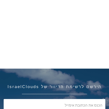
הירשם לרשימת הדיוור של IsraelClouds