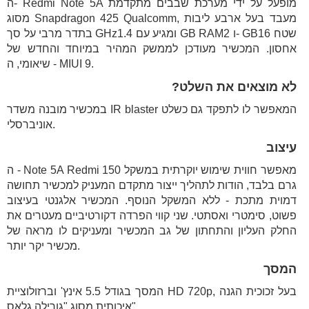
ה- Redmi Note 5A מופעל על ידי מערכת שבבים מתקדמת
מסוג Snapdragon 425 Qualcomm, מעבד בעל ארבע ליבות
בתדר מרבי על סך GHz1.4 ומגיע עם GB RAM2 ו- GB16 שטח
אחסון. המכשיר מעודכן לממשק המהיר במיוחד והחדש של
שיאומי, ה - MIUI 9.
לא מוצאים את השלט?
במכשיר מובנה משדר IR blaster המאפשר לו לתפקד גם כשלט
אוניברסלי.
עיצוב
ה - Note 5A Redmi מאפשר חווית שימוש יוקרתית במשקל 150
גרם בלבד, הודות לתהליך ייצור מתקדם המעניק למכשיר תחושה
דמוית מתכת - ללא המשקל הנוסף. המכשיר אלגנטי בעיצוב
פשוט, סימטרי ואסתטי. שני קווי הפרדה דקורטיביים מעטרים את
החלק העליון והתחתון של גב המכשיר ומעניקים לו מראה של
מכשיר יקר יותר.
המסך
המסך בגודל 5.5 אינץ' וברזולוציית HD 720p, בעל זכוכית הגנה
איכותית מסוג "גורילה גלאס".