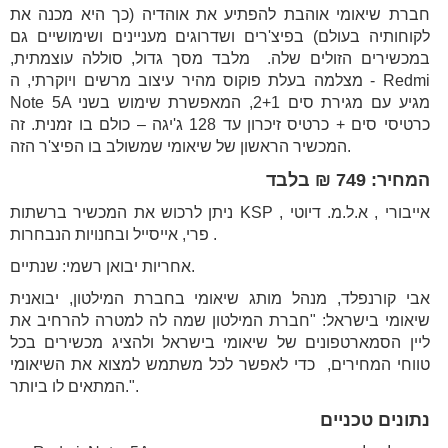
חברת שיאומי אוהבת להפתיע את אוהדיה (כך היא מכנה את
לקוחותיה בעולם) בפיצ'רים ושדרוגים מעניינים ושימושיים גם
במכשירים הזולים שלה. מלבד מסך גדול, סוללה עוצמתית,
מצלמה בעלת פוקוס מהיר עיצוב מרשים ויוקרתי, ה - Redmi
Note 5A מגיע עם מגירת סים 2+1, המאפשרת שימוש בשני
כרטיסי סים + כרטיס זיכרון עד 128 ג'יגה – כולם בו זמנית. זה
המכשיר הראשון של שיאומי שמשולב בו הפיצ'ר הזה.
המחיר: 749 ₪ בלבד
ניתן לרכוש את המכשיר ברשתות KSP , אייבורי , א.ל.מ. דיוטי
פרי, אייסייל ובחנויות הנבחרות .
אחריות יבואן רשמי: שנתיים.
אבי קורנפלד, מנהל מותג שיאומי בחברת המילטון, יבואנית
שיאומי בישראל: "חברת המילטון שמה לה למטרה להרחיב את
ליין הסמארטפונים של שיאומי בישראל ולהציג מכשירים בכל
טווחי המחירים, כדי לאפשר לכל משתמש למצוא את השיאומי
המתאים לו ביותר.".
נתונים טכניים