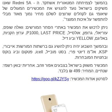
בהמשך לצמיחתה המטאורית אשתקד. ה - Redmi 5A שאנו
משיקים בישראל נועד להנגיש את המכשירים המעולים של
שיאומי גם לקהלים שרוצים לשלם מחיר נמוך מאוד מבלי
להתפשר על איכות המוצר".
ניתן לרכוש את המכשיר באתרי הסחר המורשים: וואלה שופס,
עזריאלי, גרופון, אולסייל, P1000, LAST PRICE, ערוץ הקניות,
באליגם, YELLOW וביג דיל.
ובהמשך השבוע יהיה ניתן להשיג גם ברשתות המורשות: אייבורי,
KSP, אל"מ דיוטי פרי, בסט מובייל, icell, פטקום וביג בוקס
ובחנויות המובחרות.
המכשיר משווק בישראל בצבעים אפור וזהב. אחריות יבואן רשמי:
שנתיים. המחיר: 499 ₪ בלבד.
לסרטון אודות המכשיר:
https://goo.gl/kZJYSy