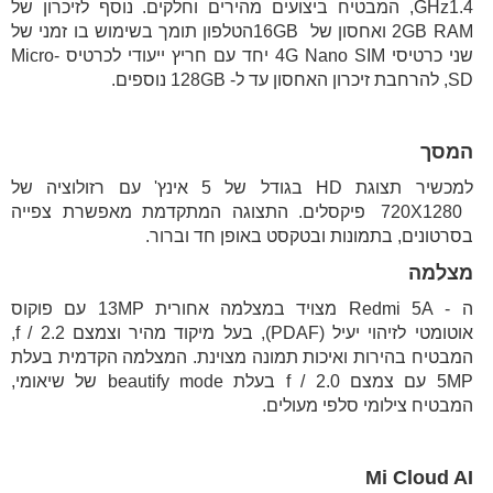
GHz1.4, המבטיח ביצועים מהירים וחלקים. נוסף לזיכרון של
2GB RAM ואחסון של 16GBהטלפון תומך בשימוש בו זמני של
שני כרטיסי 4G Nano SIM יחד עם חריץ ייעודי לכרטיס Micro-
SD, להרחבת זיכרון האחסון עד ל- 128GB נוספים.
המסך
למכשיר תצוגת HD בגודל של 5 אינץ' עם רזולוציה של
720X1280 פיקסלים. התצוגה המתקדמת מאפשרת צפייה
בסרטונים, בתמונות ובטקסט באופן חד וברור.
מצלמה
ה - Redmi 5A מצויד במצלמה אחורית 13MP עם פוקוס
אוטומטי לזיהוי יעיל (PDAF), בעל מיקוד מהיר וצמצם f / 2.2,
המבטיח בהירות ואיכות תמונה מצוינת. המצלמה הקדמית בעלת
5MP עם צמצם f / 2.0 בעלת beautify mode של שיאומי,
המבטיח צילומי סלפי מעולים.
Mi Cloud AI