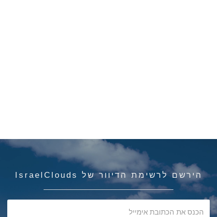
הירשם לרשימת הדיוור של IsraelClouds