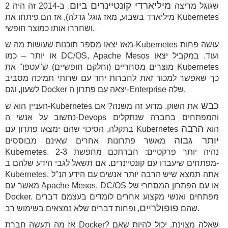
מיליארדי קונטיינרים ביום
שגוגל מריצה
. ב-2014 זה היה 2
מיליארד בשבוע, מאז גוגל גדלה), אז הם פיתחו את Kubernetes
ושחררו אותו כמוצר חופשי.
מאז יצאו מספר תוכנות שעושות מה ש-Kubernetes עושה פחות
או יותר – כמו DC/OS, Apache Mesos ועוד. במקביל יצאו
מוצרים מסחריים (וחלקם חופשיים) ש"עטפו" את Kubernetes
כך שאפשר למכור זאת לחברות יחד עם שרותי תמיכה מסביב
לשעון, וגם Docker יצאה עם פתרון ה-Enterprise שלה.
כבש
את השוק. מדוע זה משנה? אם
העניין הוא ש-Kubernetes
נחשוב על אנשי ה-Devops והמפתחים בחברה שנתקלים
הרבה
בתקלה, הסיכוי שהם ימצאו פתרון עם Kubernetes הוא
יותר גבוה
מאשר פתרונות אחרים שאינם מבוססים
Kubernetes. נהיה יותר פרקטיים: חברתכם מחפשת 2-3
מפתחים שיעבדו עם קונטיינרים. אם תשאל לגבי הידע שלהם ב-
Kubernetes, אתה תמצא שיש הרבה יותר אנשים עם הידע הנ"ל
מאשר עם Apache Mesos, DC/OS או עם הפתרון המסחרי של
Docker. מפתחים ואנשי מקצוע אחרים לומדים בעצמם דברים
פופולריים
, ופחות דברים שלא נמצאים בשימוש רב.
שהם
אז מה תעשה חברת Docker? שאלה מצוינת. יכול להיות שאם