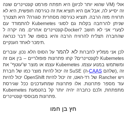
היא תפתח פורמט קונטיינרים שונה (שהוא יותר לכיוון VM) אולי
זה יסייע לה, אבל אם היא תוציא את זה כגירסה חופשית, היא לא
תרוויח מזה הרבה. תוציא כגירסה מסחרית סגורה? היא תצטרך
להתמודד עם Kubernetes שניתן להרחבה בקלות גם לסוגי
קונטיינרים אחרים. מה יקרה ל-Docker? לצערי אני לא חושב
שהחברה תצליח להרוויח הרבה והיא בסופו של דבר כנראה
תימכר לאחד הענקיים.
לא להמר
לכן אני ממליץ לחברות
על הסוס הלא נכון. עוברים
לקונטיינרים? קחו פתרונות פופולריים – בין אם זה Kubernetes
עצמו או מוצר ש"עוטף" את Kubernetes ומשתמש במנוע עצמו.
שלהם), זה
CAAS
זה יכול להיות מוצר כמו של חברת SuSE (ה-
יכול להיות OpenShift של רד-האט, זה יכול להיות Rancher ויש
עוד מספר פתרונות. אלו פתרונות שמתעדכנים ככל שגירסת
Kubernetes מתפתחת, ולכם כחברה יהיה יותר קל בהטמעת
פתרונות מבוססי קונטיינרים.
חץ בן חמו