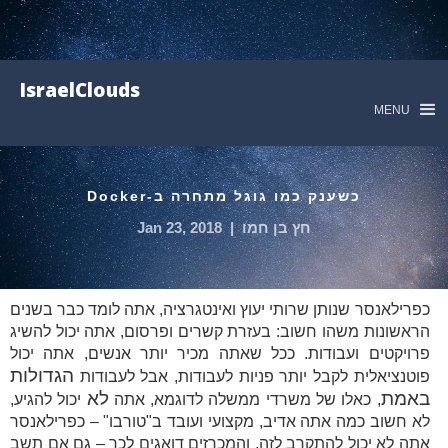
IsraelClouds
MENU
כשענק כמו גוגל מתחרה ב-Docker
חץ בן חמו
|
Jan 23, 2018
כפרילאנסר שנותן שרותי יעוץ ואינטגרציה, אתה לומד כבר בשנים
הראשונות משהו חשוב: בעזרת קשרים ופרסום, אתה יכול להשיג
פרויקטים ועבודות. ככל שאתה מכיר יותר אנשים, אתה יכול
הגדולות
פוטנציאלית לקבל יותר פניות לעבודות, אבל לעבודות
באמת
לא
, כאלו של משרדי ממשלה לדוגמא, אתה
יכול להגיע,
לא חשוב כמה אתה אדיב, מקצועי ועובד ב"טורבו" – כפרילאנסר
אתה לא יכול להתקרב לזה, והמכרזים דואגים לכך – גם אם תשב