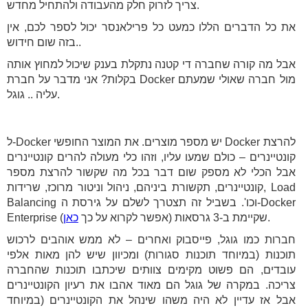
צריך לזרוק חלק מהעבודה ולהתחיל מחדש.
את כל הדברים הללו כמעט כל פרילאנסר יכול לספר לכם, אין
בזה שום חידוש..
אבל מה קורה שחברה די קטנה נתקלת בענק שיכול למחוץ אותה
בקלות? אני מדבר על חברת Docker מול חברה שאולי שמעתם
עליה .. גוגל.
ל-Docker יש מספר מוצרים. את המוצר החופשי Docker להרצת
קונטיינרים – כולם שמעו עליו, וזהו כלי מעולה להרים קונטיינרים
אבל הכלי לא מספק שום דבר בכל מה שקשור להרצת מספר
קונטיינרים, תקשורת ביניהם, ניהול וניטור מרוכז, שרידות, Load
Balancing וכו'. בשביל זה תצטרך לשלם על גירסת ה-Docker
).
Enterprise שקיימת ב-3 גרסאות (אפשר לקרוא על כך
כאן
חברות כמו גוגל, פייסבוק ואחרים – לא ממש אוהבים לרכוש
תוכנות (במיוחד תוכנות סגורות) ומכיוון שיש להן מאות אלפי
עובדים, הם פשוט מקימים צוותים שיכתבו תוכנות שהחברה
צריכה. במקרה של גוגל הם מאוד אהבו את רעיון הקונטיינרים
אבל אז עדיין לא היה משהו שינהל את הקונטיינרים (במיוחד