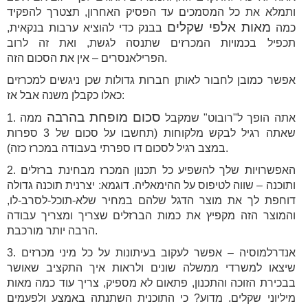
ותמלא את כל המסמכים עד הפסיק האחרון, תצטרך להפקיד
מאות אלפי שקלים
כמה
בבנק כדי להוציא ערבות בנקאית,
תכפיל בכמויות המכרזים שתנסה לגשת, ואת זה לרוב
הפרילאנסרים – אין את הסכום הזה.
אפשר כמובן לחבור לאותן חברות גדולות שכן ניגשים למכרזים
כאלו כקבלן משנה אבל אז:
סכום מופחת בהרבה
1. אתה הופך ל"רובוט" שמקבל
ממה
שאתה רגיל לבקש מלקוחות (תחשבו על סכום של 3 ספרות
במצב רגיל לסכום דו ספרתי בעבודה במכרז כזה).
2. האפשרויות שלך להשפיע כל תכנון המכרז מבחינת ברזלים
ותוכנה – שווה לטיפוס על ההימאליה. דוגמא: יצרנית תוכנה גדולה
דוחפת לך את מוצר הדגל שלהם במחיר שלא-תוכל-לסרב-לו,
והמוצר הזה מקפיץ את כמות הברזלים שצריך ומצריך עבודה
הרבה יותר מורכבת.
3. אנדרלמוסיה – אפשר לעקוב בעיתונות על כל מיני מכרזים
שיצאו למשרדי ממשלה שונים ולראות איך התקציב שאושר
בבכירת הזוכה והתכנון, פתאום לא מספיק, צריך עוד כמה מאות
מיליוני שקלים. מדוע? כי התוכנית השתנתה באמצע ולפעמים