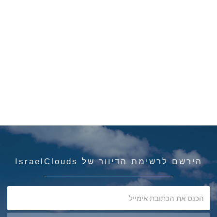
הירשם לרשימת הדיוור של IsraelClouds