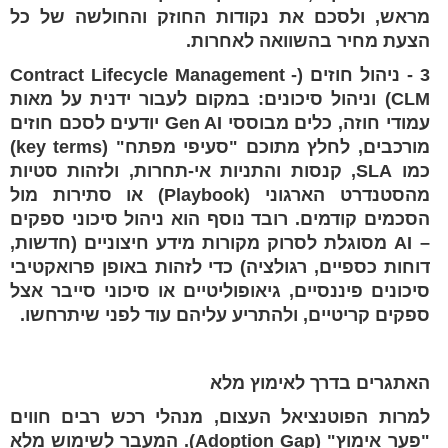
מראש, ולסכם את נקודות החוזק והחולשה של כל
הצעת מחיר בהשוואה לאחרות.
3 - ניהול חוזים (Contract Lifecycle Management -
CLM) וניהול סיכונים: במקום לעבור ידנית על מאות
עמודי חוזה, כלים מבוססי Gen AI יודעים לסכם חוזים
מורכבים, לחלץ מתוכם "סעיפי מפתח" (key terms)
כמו SLA, קנסות והתניות אי-תחרות, ולזהות סטיות
מהסטנדרט הארגוני (Playbook) או סתירות מול
הסכמים קודמים. רובד נוסף הוא ניהול סיכוני ספקים
– AI מסוגלת לסרוק מקורות מידע חיצוניים (חדשות,
דוחות כספיים, רגולציה) כדי לזהות באופן פרואקטיבי
סיכונים פיננסיים, גיאופוליטיים או סיכוני סייבר אצל
ספקים קריטיים, ולהתריע עליהם עוד לפני שיתרחשו.
האתגרים בדרך לאימוץ מלא
למרות הפוטנציאל העצום, מנהלי רכש רבים חווים
"פער אימוץ" (Adoption Gap). המעבר לשימוש מלא