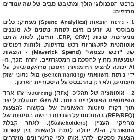
ברכש הטכנולוגי הולך ומתגבש סביב שלושה עמודים
מרכזיים:
1 - ניתוח הוצאות (Spend Analytics) מעמיק: כלים
מבוססי AI יודעים היום לקחת נתונים לא מובנים
ממערכות שונות (ERP, CRM, חוזים), לסווג אותם
אוטומטית לקטגוריות רכש מדויקות, ולזהות דפוסים
של "רכש עצמאי" (Maverick Spend) - הוצאות
שנעשות מחוץ להסכמים המסגרתיים. יתרה מכך, ה-
AI יכולה להציע הזדמנויות חיסכון פרואקטיביות, על
ידי ניתוח השוואתי (Benchmarking) מול נתוני שוק
חיצוניים, ולא רק בהתבסס על היסטוריית הארגון.
2 - אוטומציה של תהליכי sourcing (RFx): זהו אחד
השימושים הפופולריים ביותר. Gen AI מסוגלת לייצר
תוך דקות טיוטות ראשוניות של בקשות להצעות
(RFP/RFQ) בהתבסס על הגדרות דרישה בסיסיות של
מחזיקי העניין (Stakeholders). לאחר קבלת
התשובות, ה-AI יכולה לנתח ולהשוות בין עשרות
הצעות ספקים, לדרג אותן לפי קריטריונים מוגדרים