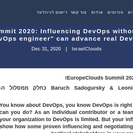
ים
פורומים
אודות
צור קשר
רישום לניוזלטר
mit 2020: Influencing DevOps withou
vOps engineer" can advance real De
Dec 31, 2020
|
IsraelClouds
את ההרצאה הזו העבירו Baruch Sadogursky & Leonid Igolnik כחלק ממסלול ה-
“You know about DevOps, you know DevOps is right f
can you do? As an individual contributor or a team
your organization to DevOps is limited. But your infl
show how some proven influencing and negotiating