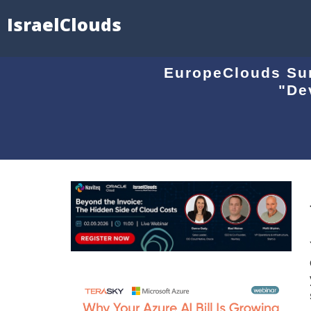
IsraelClouds
EuropeClouds Sum
"De