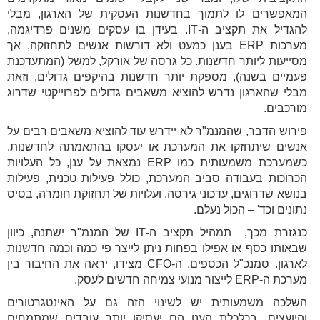
המאפשרים לו לתמוך בחדשנות העסקית של הארגון, מבלי
להגדיל את תקציב ה-IT. בעידן בו עסקים משנים פרדיגמה,
מערכות ERP בענן כמעט ולא דורשות אנשים לתחזוקה, אך
מסייעות ליותר חדשנות. כל גרסה של אורקל, למשל (המתעדכנת
פעמיים בשנה), מספקת יותר חדשנות בהיקפים גדולים, וזאת
מבלי שהארגון נדרש להוציא משאבים גדולים לפרוייקטי שדרוג
מורכבים.
פירוש הדבר, שהמנמ"ר לא יידרש עוד להוציא משאבים רבים על
אנשים שיתחזקו את המערכת או יעסקו בהתאמתה לחדשנות.
כשמערכת משמעותית כמו ERP נמצאת על ענן, כל העלויות
הכרוכות בעבודה סביב המערכת, כולל פעילות טכנית, פעילות
בנושא שדרוגים, עדכוני גירסה, ועלויות של תחזוקת חומרה, בסיס
נתונים וכד' – הכול נעלם.
כנגזרת מכך, תמהיל תקציב ה-IT של המנמ"ר ישתנה, כיוון
שבאותו כסף או אפילו בפחות ניתן לייצר פי כמה וכמה חדשנות
לארגון. סמנכ"ל הכספים, ה-CFO מצידו, יראה את החיבור בין
מערכת ה-ERP לייצור מנועי צמיחה חדשים לעסק.
השלכה משמעותית יש לשינוי הזה גם על האינטגרטורים
והיועצים. בכלכלת הענן הם יעסיקו יותר עובדים שמתמחים