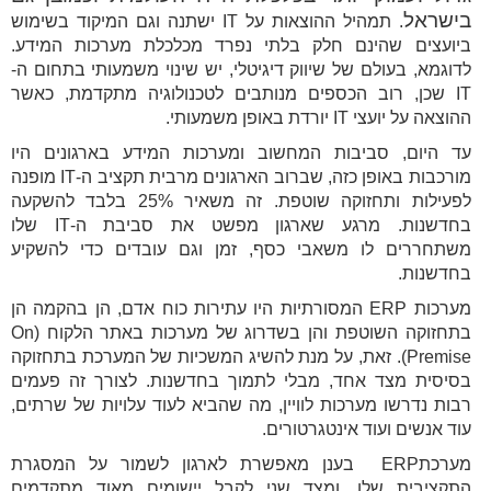
בישראל
. תמהיל ההוצאות על IT ישתנה וגם המיקוד בשימוש
ביועצים שהינם חלק בלתי נפרד מכלכלת מערכות המידע.
לדוגמא, בעולם של שיווק דיגיטלי, יש שינוי משמעותי בתחום ה-
IT שכן, רוב הכספים מנותבים לטכנולוגיה מתקדמת, כאשר
ההוצאה על יועצי IT יורדת באופן משמעותי.
עד היום, סביבות המחשוב ומערכות המידע בארגונים היו
מורכבות באופן כזה, שברוב הארגונים מרבית תקציב ה-IT מופנה
לפעילות ותחזוקה שוטפת. זה משאיר 25% בלבד להשקעה
בחדשנות. מרגע שארגון מפשט את סביבת ה-IT שלו
משתחררים לו משאבי כסף, זמן וגם עובדים כדי להשקיע
בחדשנות.
מערכות ERP המסורתיות היו עתירות כוח אדם, הן בהקמה הן
בתחזוקה השוטפת והן בשדרוג של מערכות באתר הלקוח (On
Premise). זאת, על מנת להשיג המשכיות של המערכת בתחזוקה
בסיסית מצד אחד, מבלי לתמוך בחדשנות. לצורך זה פעמים
רבות נדרשו מערכות לוויין, מה שהביא לעוד עלויות של שרתים,
עוד אנשים ועוד אינטגרטורים.
מערכתERP בענן מאפשרת לארגון לשמור על המסגרת
התקציבית שלו, ומצד שני לקבל יישומים מאוד מתקדמים