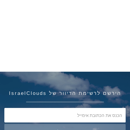
הירשם לרשימת הדיוור של IsraelClouds