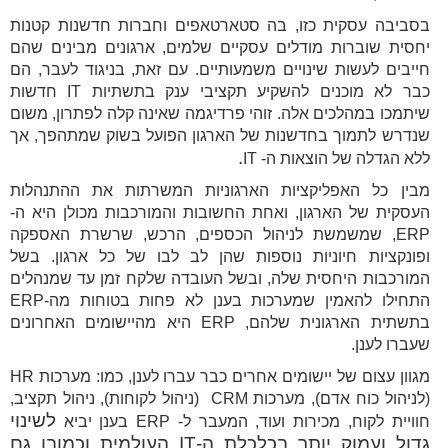
בסביבה עסקית כזו, בה סטארטאפים וחברות חדשנות קטנות
יחסית שוברות מודלים עסקיים שלמים, ארגונים מבינים שהם
חייבים לעשות שינויים משמעותיים. עם זאת, בניגוד לעבר, הם
כבר לא מוכנים להשקיע תקציבי ענק בתשתיות IT חדשות
שיתמכו במהלכים אלה. זוהי פרדיגמה שאינה קלה לפתרון, משום
שנדרש לתמוך בחדשנות של הארגון הפועל בשוק שמתהפך, אך
.
ללא הגדלה של הוצאות ה- IT
מבין כל האפליקציות הארגוניות המשרתות את ההתנהלות
העסקית של הארגון, ואחת החשובות והמורכבות מכולן היא ה-
ERP, שמשמשת לניהול הכספים, הרכש, שרשרת האספקה
ופונקציות חיוניות נוספות שהן לב לבו של כל ארגון. בשל
המורכבות היחסית שלה, ובשל העובדה שלקח זמן עד שמנהלים
התחילו להאמין שמערכות בענן לא פחות בטוחות מה-ERP
בתשתית הארגונית שלהם, ERP היא מהיישומים האחרונים
שעברו לענן.
מגוון עצום של יישומים אחרים כבר עברו לענן, כמו: מערכות HR
(לניהול כוח אדם), מערכות CRM (ניהול לקוחות), ניהול תקציב,
לשינוי
חוויית לקוח, מכירות ועוד, המעבר ל- ERP בענן יביא
גדול ועמוק יותר בכלכלת ה-
IT
העולמית וכמובן גם