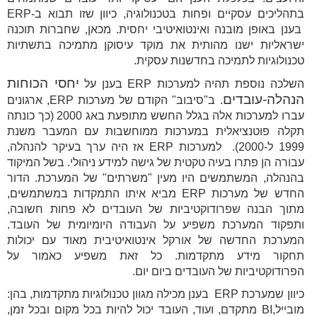
בתהליכים עסקיים ופחות בטכנולוגיה, כיוון שזו תבוא ב-ERP
בענן באופן מובנה ואינטואיטיבי יחסית. מכאן, שחברות תוכנה
ישראליות ישנו מהותית את מוקד עיסוקן מתמיכה בתשתיות
טכנולוגיות לתמיכה בחדשנות עסקית.
יחסי הכוחות
השלכה נוספת תהיה למערכות ERP בענן על
הנהלה-עובדים
. ב"סיבוב" הקודם של מערכות ERP, ארגונים
עברו למערכות אלה בגלל החשש מתופעת באג 2000 (כך כונתה
תקלה פוטנציאלית במערכות ממוחשבות עם המעבר משנת
1999 ל-2000). למערכות ERP אז היה ערך בעיקר להנהלה,
עבורה הן פתרו בעיה טקטית של גישה למידע ניהולי. בשל המיקוד
בהנהלה, המשתמשים היו מעין "משרתים" של המערכת. הדור
החדש של מערכות ERP מביא איתו התמקדות במשתמשים,
מתוך הבנה שפרודוקטיביות של העובדים לא פחות חשובה,
ותפקוד המערכת משפיע על העבודה היומיומית של העובד.
המערכת החדשה של אורקל אינטואיטיבית מאוד עם יכולות
תחקור מידע מתקדמות. כל זאת משפיע כאמור על
הפרודוקטיביות של העובדים ביום יום.
כיוון שמערכת ERP בענן מכילה מגוון טכנולוגיות מתקדמות, בהן:
מובייל,BI מתקדם, ועוד, העובד יכול להיות בכל מקום ובכל זמן,