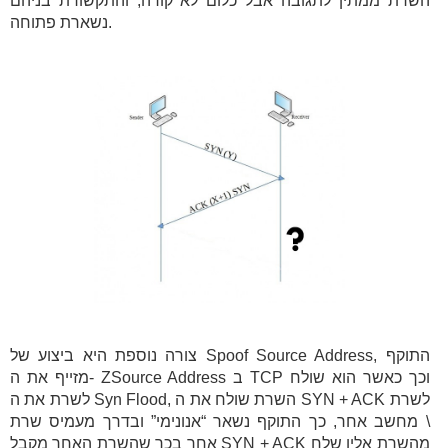
השרת ממתין לתגובה אבל כלום לא קורה, והתקשורת בניהם
נשארת פתוחה.
צורה נוספת היא ביצוע של Spoof Source Address, התוקף
מזייף את ה- ZSource Address ב TCP וכך כאשר הוא שולח
לשרת את ה Syn Flood, השרת שולח את ה SYN + ACK לשרת
\ מחשב אחר, כך התוקף נשאר “אנונימי” ובדרך מעמיס שרת
אחר בכך שהשרת האחר מקבל SYN + ACK מהשרת אליו שלח