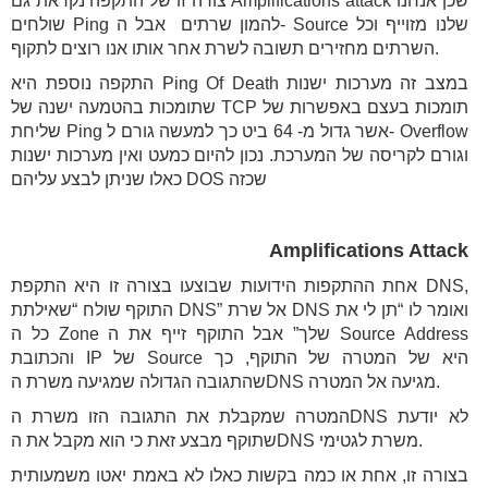
צורה זו של התקפה נקראת גם Amplifications attack שכן אנחנו
שולחים Ping להמון שרתים אבל ה- Source שלנו מזוייף וכל
השרתים מחזירים תשובה לשרת אחר אותו אנו רוצים לתקוף.
התקפה נוספת היא Ping Of Death במצב זה מערכות ישנות
שתומכות בהטמעה ישנה של TCP תומכות בעצם באפשרות של
שליחת Ping אשר גדול מ- 64 ביט כך למעשה גורם ל- Overflow
וגורם לקריסה של המערכת. נכון להיום כמעט ואין מערכות ישנות
כאלו שניתן לבצע עליהם DOS שכזה
Amplifications Attack
אחת ההתקפות הידועות שבוצעו בצורה זו היא התקפת DNS,
התוקף שולח “שאילתת DNS” אל שרת DNS ואומר לו “תן לי את
כל ה Zone שלך” אבל התוקף זייף את ה Source Address
והכתובת IP של Source היא של המטרה של התוקף, כך
שהתגובה הגדולה שמגיעה משרת הDNS מגיעה אל המטרה.
המטרה שמקבלת את התגובה הזו משרת הDNS לא יודעת
שתוקף מבצע זאת כי הוא מקבל את הDNS משרת לגטימי.
בצורה זו, אחת או כמה בקשות כאלו לא באמת יאטו משמעותית