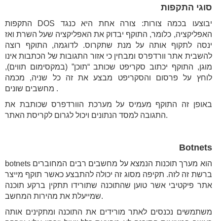
סוגי התקפות
התקפות DOS יבוצעו בכמה צורות: צורה אחת היא כנגד
האפליקציה, כלומר, התוקף יבדוק את האפליקציה שעל השרת ואז
ינסה לתקוף אותה על מנת שתקרוס. לדוגמה, התוקף רוצה
להשבית אתר וורדפרס ומבחין כי אזור התגובות של הכתבות אינו
מוגן, התוקף יכתוב סקריפט שכותב “תוכן” (במקסימום תווים),
לוחץ על פרסום והסקריפט מבצע את זה כל שניה, מכמה
מחשבים שונים .
באופן זה התוקף מעמיס על מערכת הוורדפרס שכותבת את
התגובה למסד הנתונים ויכול לגרום לקריסת האתר.
Botnets
botnets הוא מערך תוכנות הנמצא על מחשבים רבים המחוברים
ברשת זה לזה. תקיפה מסוג זה יכולה להתבצע כאשר תוקף מייצר
אתר פיקטיבי אשר טוען שהתוכנה שתורידו תתקין ברקע תוכנה
שמייעלת את מהירות המחשב.
משתמשים נכנסים לאתר מורידים את התוכנה ומתקינים אותה