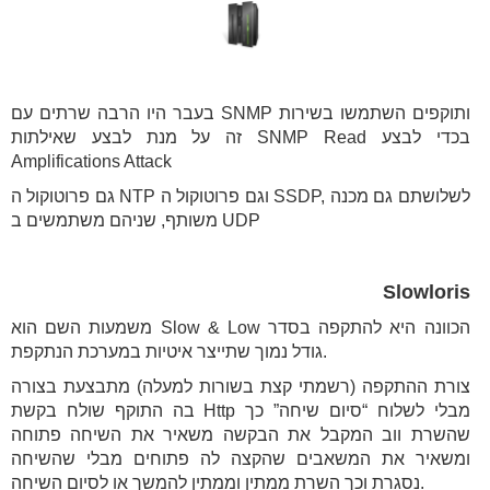
בעבר היו הרבה שרתים עם SNMP ותוקפים השתמשו בשירות
זה על מנת לבצע שאילתות SNMP Read בכדי לבצע
Amplifications Attack
גם פרוטוקול ה NTP וגם פרוטוקול ה SSDP, לשלושתם גם מכנה
משותף, שניהם משתמשים ב UDP
Slowloris
משמעות השם הוא Slow & Low הכוונה היא להתקפה בסדר
גודל נמוך שתייצר איטיות במערכת הנתקפת.
צורת ההתקפה (רשמתי קצת בשורות למעלה) מתבצעת בצורה
בה התוקף שולח בקשת Http מבלי לשלוח “סיום שיחה” כך
שהשרת ווב המקבל את הבקשה משאיר את השיחה פתוחה
ומשאיר את המשאבים שהקצה לה פתוחים מבלי שהשיחה
נסגרת וכך השרת ממתין וממתין להמשך או לסיום השיחה.