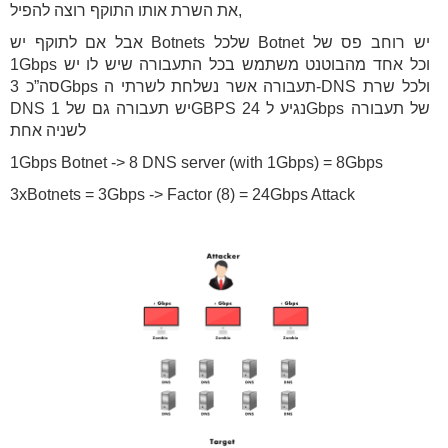
את השרת אותו התוקף רוצה להפיל,
אבל אם לתוקף יש Botnets שלכל Botnet יש רוחב פס של
1Gbps וכל אחד מהבוטנט משתמש בכל התעבורה שיש לו יש
סה”כ 3Gbps תעבורה אשר נשלחת לשרתי ה-DNS ולכל שרת
DNS יש תעבורה גם של 1GBPS נגיע ל 24Gbps של תעבורה
לשניה אחת
1Gbps Botnet -> 8 DNS server (with 1Gbps) = 8Gbps
3xBotnets = 3Gbps -> Factor (8) = 24Gbps Attack