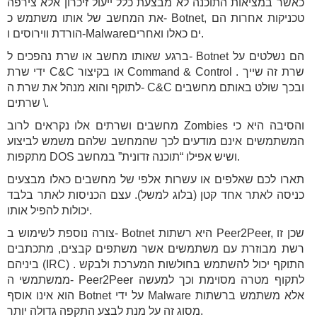
כאשר במציאות התוכנה לא מבצעת כלל ייעול זיכרון אלא צירפה
את המחשב של אותו משתמש כ- Botnet, טכניקות אחרות הם
הורדת ווירוסים ו-Malwareים כאלו ואחרים.
ברגע שאותו מחשב או שרת נהפכים ל- Botnet הם נשלטים על
ידי שרת C&C או בקיצור Command & Control . שרת זה שייך
לתוקף והוא מנהל את שרת ה- C&C ובכך שולט באותם מחשבים
\ שרתים.
מחשבים ושרתים אלו נקראים לרוב Zombies והסיבה היא כי
המשתמשים אינם מודעים לכך שהמחשב שלהם משמש לביצוע
מתקפות DOS ושיש אפילו “תוכנה זדונית” במחשב.
תארו לכם שאלפים או עשרות אלפי של מחשבים כאלו מבצעים
כניסה לאתר אחד קטן (בלוג למשל). עצם הכניסות לאתר בלבד
יכולות להפיל אותו.
צורה נוספת לשימוש ב- Botnet היא רשתות Peer2Peer, שכן זו
רשת מבוזרת עם משתמשים אשר משתפים קבצים, מתכתבים
ביניהם (IRC) . התוקף יכול להשתמש בחולשות המערכת ולבקש
ממשתמשי ה- Peer2Peer לתקוף מטרה מסוימת וכך למעשה
הוא אינו אוסף Botnet על ידי Malware אלא משתמש ברשתות
מסוג זה על מנת לבצע התקפה גדולה יותר.