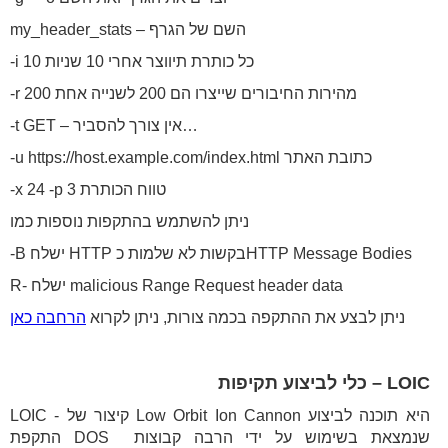
my_header_stats – השם של הגרף
-i 10 כל כותרת תיווצר אחרי 10 שניות
-r 200 מהירות החיבורים שייצרו הם 200 לשנייה אחת
-t GET – אין צורך להסביר…
-u https://host.example.com/index.html כתובת האתר
-x 24 -p 3 טווח הכותרת
ניתן להשתמש בהתקפות נוספות כמו
-B ישלח HTTP בקשות לא שלמות כHTTP Message Bodies
R- ישלח malicious Range Request header data
ניתן לבצע את ההתקפה בכמה צורות, ניתן לקרוא
הרחבה כאן
LOIC – כלי לביצוע תקיפות
LOIC - קיצור של Low Orbit Ion Cannon היא תוכנה לביצוע
התקפת DOS שנמצאת בשימוש על ידי הרבה קבוצות