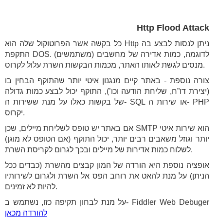
Http Flood Attack
כל בקשה אשר הפרוטוקול שלה הוא Http ניתן לנסות לבצע בה
התקפת DOS. לדוגמה, כמות אדירה של מחשבים (משתמשים)
מנסים לגשת לאותו האתר, מכמות הבקשות השרת עלול לקרוס.
צורה נוספת - באתר קיים מנגנון איטי יותר שהתוקף הבחין בו
(יצירת דו”ח, שליחת הודעה וכו’), התוקף יכול לבצע כמות גדולה
של בקשות כאלו על מנת ששירות ה- SQL או שירות ה- PHP
יקרוס.
אם באתר יש טופס לשליחת מיילים, שכן SMTP הוא שירות איטי
יותר וגוזל משאבים רבים יותר, יכול התוקף (אם הטופס לא מוגן)
לשלוח כמות אדירות של מיילים ובכך לגרום לקריסת השרת.
אופציה נוספת היא הורדה של המון קבצים מהשרת (כבדים ככל
הניתן) על מנת להאט את רוחב הפס אל השרת ולגרום לשירותיו
להיות לא זמינים.
על מנת לבחון תקיפה כזו, נשתמש ב- Fiddler Web Debuger
להורדה מכאן