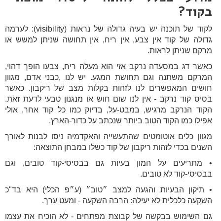
בקוד?
לקוד של תוכנה יש בעיה גדולה של נראות (visibility): לערמה
גדולה של קוד אין צבע, אין ריח, אין תחושה שניתן למשש או
מרקם שניתן לראות.
כאשר דג במסעדה נרקב אזי הוא מעלה ריח, צבעו הופך דהוי,
המרקם משתנה וגם תחושת המגע. יש לנו ,כבני אדם, מגוון
חושים המאפשרים לנו לזהות בקלות מצב של ריקבון. כאשר
בסיס קוד נרקב - אין לנו שום חוש או מנגנון טבעי לדעת זאת.
הקוד הנרקב מרגיש, במבט-על, בדיוק כמו כל קוד אחר, אולי
אפילו כמו הקוד הטוב ביותר שנכתב על כדור-הארץ.
מגוון כלים אוטומטים שהתעשייה והאקדמיה ניסו לבנות לאורך
השנים בכדי לזהות ריקבון של קוד כשלו במבחן התוצאה:
• מתריעים על המון בעיות גם בבסיסי-קוד טובים, וגם
בבסיסי-קוד לא טובים.
• תיקון הבעיות והגעה למצב ״טוב״ (ע״פ הכלי) היא בד"כ
השקעה כלכלית לא יעילה: הרבה השקעה - ומעט ערך.
גם השימוש בבקשה של קבוצת מפתחים - לא הוכיח את עצמו