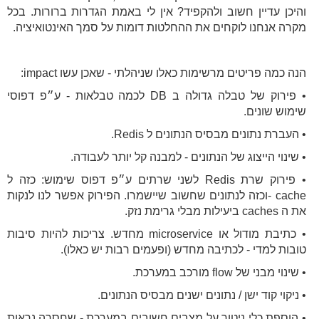
והיכן עדיין חשוב ולהקפיד? אין לי באמת הגדרות ברורות. בכל
מקרה אנחנו לוקחים את ההחלטות דומות על סמך האינטואיציה.
הנה כמה פריטים מרשימות כאלו שניהלתי - שאכן עשו impact:
• פירוק של טבלה גדולה ב DB לכמה טבלאות - ע״פ דפוסי
שימוש שונים.
• העברת נתונים מבסיס הנתונים ל Redis.
• שינוי הייצוג של הנתונים - למבנה קל יותר לעבודה.
• פירוק שרת Redis לשני שרתים ע״פ דפוס שימוש: כזה ל
cache -וכזה לנתונים שחשוב שיישמרו. הפירוק אפשר לנו לנקות
את ה caches ביעילות מבלי גרימת נזק.
• כתיבת מודול או microservice מחדש. צריכות להיות סיבות
טובות למדי - לכתיבה מחדש (ופעמים רבות יש כאלו).
• שינוי מבני של flow מורכב במערכת.
• ניקוי קוד ישן / נתונים ישנים מבסיס הנתונים.
• הוספת כלי ניטור על מצבים חשובים במערכת - שחסרה נראות