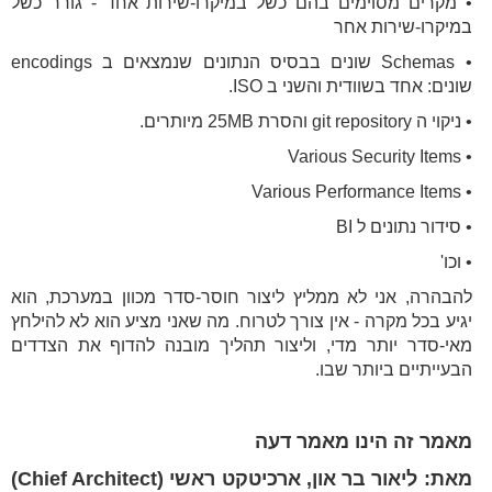
• מקרים מסוימים בהם כשל במיקרו-שירות אחד - גורר כשל
במיקרו-שירות אחר
• Schemas שונים בבסיס הנתונים שנמצאים ב encodings
שונים: אחד בשוודית והשני ב ISO.
• ניקוי ה git repository והסרת 25MB מיותרים.
• Various Security Items
• Various Performance Items
• סידור נתונים ל BI
• וכו'
להבהרה, אני לא ממליץ ליצור חוסר-סדר מכוון במערכת, הוא
יגיע בכל מקרה - אין צורך לטרוח. מה שאני מציע הוא לא להילחץ
מאי-סדר יותר מדי, וליצור תהליך מובנה להדוף את הצדדים
הבעייתיים ביותר שבו.
מאמר זה הינו מאמר דעה
מאת: ליאור בר און, ארכיטקט ראשי (Chief Architect)