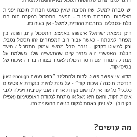
הרצוי למצוי גורם לתחושות תסכול מאי-ההגעה למטרה.
יש סברה למשל, שזו הסיבה שאין כמעט חברות תוכנה יפניות
מצליחות. בתרבות היפנית - הפער והתסכול במקרה הזה הם
בלתי-נסבלים. בתרבות ההודית, למשל - אין בעיה כזו.
היכן נמצאת ישראל? איפשהו באמצע. התסכול קיים, ושונה בין
מפתח למפתח - כאשר עבור רוב המפתחים זהו תסכול נסבל,
ורק למיעוט דקדקן - נגרם סבל ממשי ועמוק. התסכול / היעד
הבלתי האפשרי הוא מחיר קיים שהתעשייה שלנו משלמת על
מנת להתמודד עם חוסר היכולת לאמוד בצורה ברורה איכות של
בסיסי-קוד.
מדוע אי אפשר פשוט לקום ולהחליט: ״בואו נעשה just enough
הנדסת תוכנה / איכות קוד״ - על מנת להיות בנקודת אופטימום
כלכלי? כל עוד אין לנו שום נקודת אחיזה אובייקטיבית ויעילה לגבי
איכות הקוד, והאם היא מעל או מתחת לנקודת האופטימום (אפילו
בקירוב) - לא ניתן באמת לנקוט בגישה ההגיונית הזו.
מה עושים?