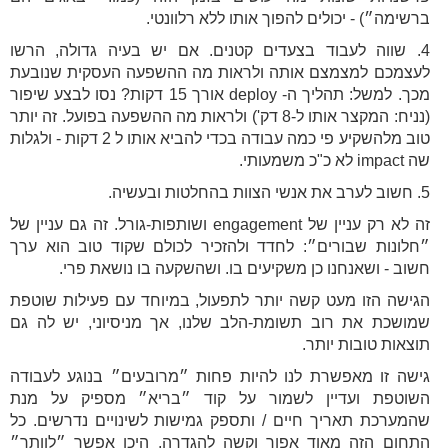
ברשימה״) - יכולים להפוך אותו ללא רלוונטי.
4. שווה לעבוד בצעדים קטנים. אם יש בעיה גדולה, הרשו
לעצמכם למצמצם אותה ולראות מה ההשפעה העסקית שנובעת
מכך. למשל: תהליך ה- deploy אורך 15 דקות? נסו לבצע שיפור
(נניח: המקצר אותו ל-8 דק') ולראות מה ההשפעה בפועל. זה יותר
טוב מלהשקיע פי כמה עבודה בכדי להביא אותו ל 2 דקות - ולגלות
שה impact לא כ"כ משמעותי.
5. חשוב לערב את אנשי הצוות בהחלטות ובעשיה.
זה לא רק עניין של engagement ושותפות-גורל. זה גם עניין של
״חלונות שבורים״: לחדד ולהזכיר לכולם שקוד טוב הוא ערך
חשוב - ושאנחנו כן משקיעים בו. ושהשקעה בו נושאת פרי.
הגישה הזו מעט קשה יותר לתפעול, במיוחד עם פעילות שוטפת
שמושכת את רוב תשומת-הלב שלנו, אך מניסיוני, יש לה גם
תוצאות טובות יותר.
גישה זו מאפשרת לנו להיות פחות ״מרובעים״ בנוגע לעבודה
השוטפת ועדיין לשמור על קוד ״בריא״ מספיק על מנת
שהמערכת תאריך חיים / ותספק גמישות לשינויים נדרשים. כל
התחום הזה מאוד אפור וקשה להגדרה, היכן אפשר ״לוותר״