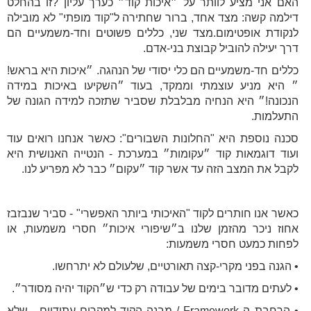
האם אני מציע לוותר על ״איכות קוד״ כערך עליון ?זו בהחלט
דילמה קשה: מצד אחד, ברור שחתירה ל"קוד מופתי" לא מובילה
לנקודת אופטימום.מצד שני, כללים פשוטים וחד-משמעיים הם
דרך יעילה להוביל קבוצת בני-אדם.
כללים חד-משמעיים הם כלי יסודי של הנהגה. ״איכות היא בראש!
״ היא מניע עוצמתי וממקד, בעוד ״השקיעו באיכות במידה
הנכונה!״ היא הנחיה מבלבלת שסביר שתזכה למידה הגונה של
התעלמות.
סכנה נוספת היא "החלונות השבורים": כאשר אנחנו רואים עוד
ועוד דוגמאות קוד ״עקומות״ במערכת - הנטייה האנושית היא
לקבל את המצב הזה עד אשר קוד ״עקום״ כבר לא מפריע לנו.
כאשר אנו חותרים לקוד "האיכותי ביותר האפשרי" - סביר שנבזבז
אחוז ניכר מהזמן שלנו ב״שיפורי איכות״ חסרי משמעות, או
לפחות כמעט חסרי משמעות:
• הגנה בפני מקרי-קצה תאורטיים, שלעולם לא יתרחשו.
• לעתים מדובר בימים של עבודה רק כדי ש״הקוד יהיה מסודר״.
• הרחבת ה Framework / מבנה הקוד למקרים עתידיים - שלא