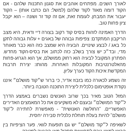
לאורך השנים. מפתחים אוהבים את סגנון התכנות שלהם - אם
הקוד דומה מאוד לקוד שלהם (למשל: הם כתבו אותו) – הקוד
יעבור את המבחן. לעומת זאת, אם זה קוד זר ושונה – הוא יקבל
ציון פחות טוב.
הדרך האמינה לזהות בסיס קוד רקוב בצורה דיי ודאית, היא מצב
הריקבון המתקדם: צפיפות גבוהה של באגים + עלות גבוהה לתקן
כל באג / לבצע שינויים. הבעיה היא שמצב כזה הוא כבר מאוחר
מדי, ובד״כ יש צורך בשלב כזה לכתוב את בסיס-הקוד מחדש.
הפתרון המקובל לבעיה הוא רחוק ממושלם, אך הוא הגרוע-פחות
מהאלטרנטיבות המקובלות האחרות. מהותו: יצירת תרבות
המקדשת איכות הקוד כערך עליון.
זה נשמע לכאורה כמו בזבוז אדיר, כי ברור ש״קוד מושלם״ איננו
נקודת אופטימום כלכלית ליצירת התוכנה הטובה ביותר.
המזל הטוב מאיר בכך שרוב האנשים נשברים באמצע הדרך
ל״קוד המושלם״ ובעצם לא משקיעים את כל המאמצים האדירים
האפשריים. "החולשה האנושית" - מאפשרת לחתירה ל"קוד
מושלם" להיות בעלת תוחלת כלכלית סבירה יחסית.
לשאיפה ל״קוד מושלם״ יש גם תופעות לוואי. פער הציפיות בין