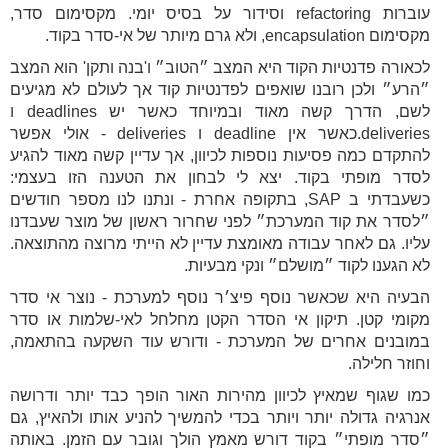
עוברות refactoring וסידור על בסיס יומי. מקסימום סדר,
מקסימום encapsulation, ולא גרם מיותר של אי-סדר בקוד.
לכאורה פדנטיות הקוד היא המצב ״הטוב״ ו'בנה ותקן' הוא המצב
״הרע״ ולכן רובנו שואפים לפדנטיות קוד אך לעולם לא מגיעים
לשם, הדרך קשה מאוד ובמיוחד כאשר יש deadlines ו
deliveries.כאשר אין deadline ו deliveries - אולי אפשר
להתקדם כמה פסיעות נוספות לכיוון, אך עדיין קשה מאוד להגיע
לסדר מופתי בקוד. יצא לי לבחון את הטענה הזו בעצמי:
כשעבדתי ב SAP, בתקופה אחרת - ונתנו לנו מספר חודשים
״לסדר את קוד המערכת״ לפני שחרור ראשון של מוצר שעבדנו
עליו. גם לאחר עבודה מאומצת עדיין לא הייתי מרוצה מהתוצאה.
לא הגענו לקוד ״מושלם״ ונקי מבעיות.
הבעיה היא שכאשר נוסף פיצ׳ר נוסף למערכת - נוצר אי סדר
מקומי קטן. תיקון אי הסדר הקטן מחלחל לאי-שלמות או סדר
במובנים אחרים של המערכת - ודורש עוד השקעה בהתאמה,
וחוזר חלילה.
כמו שגוף שמאיץ לכיוון מהירות האור הופך כבד יותר ודרושה
אנרגיה גדולה יותר ויותר בכדי להמשיך להניע אותו ולהאיץ, גם
״סדר מופתי״ בקוד דורש מאמץ הולך וגובר עם הזמן. באותה