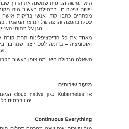
יישום שיטה זו. בתחילת העשור היה מקוב
מפתחים כתבו קוד, אנשי בדיקות אישרו 
הגן על תחומי העניין שלו – לא פעם במחיר של האטת זמני המסירה ללקוח הסופי.
ואוטומציה – בדומה לפס ייצור שמחבר בי
ועבודה ידנית, הופך אוטומטי ומכוון לתהליך פיתוח ומסירה כולל.
השאלה הגדולה היא, מה צופן העשור הקרוב
מזעור שירותים
המעבר ל
severless למשל- lambda, יהיו בבסיס כל האפליקציות של השנים הקרובות.
Continuous Everything
מזה עשרים שנה שאנו ממכנים תהליכי פיתו