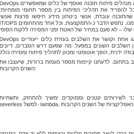
DevOps היא תפישה הנדסית שמשנה את הדרך שבה מנהלים פיתוח תוכנה ואוסף של כלים שמאפשר
ל להפריד את תהליכי הפיתוח בין מספר תחומי מומחיות:
שהתוכנה עובדת, אנשי ביטחון מידע חיפשו פרצות ואנשי
IT/OPS עסקו בהפצה והרצה של המוצר המוגמר. בזמנו, נתפש הדבר כ-התמקצעות, וכל אחד מהתחו
DevOps מאחד את כל הדיסציפלינות תחת קורת גג אחת וקושר את השלבים בעזרת כלים ייעודי
ן השלבים השונים במפעל. מה שפעם דרש הסברים, דיונים
 בתחום. לדעתנו קיימות מספר מגמות ברורות, שיעצבו את
השנים הקרובות:
שירותים קטנים וממוקדים ימשיך להתחזק, ותשתיות cloud native כגון Kubernetes או
ח בכדי לייצר מסירות חלקות ורציפות ללא יד אדם. המגמה