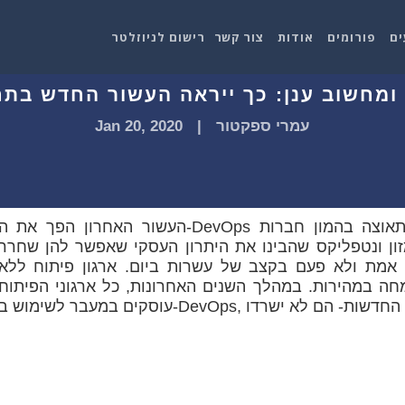
ים
פורומים
אודות
צור קשר
רישום לניוזלטר
מחשוב ענן: כך ייראה העשור החדש בתחום ה-
עמרי ספקטור
|
Jan 20, 2020
העשור האחרון הפך את ה-DevOps מרעיון עלום, לתפישה מרכזית שתופסת תאוצה בהמון חברות
זון ונטפליקס שהבינו את היתרון העסקי שאפשר להן שחרר
ת ולא פעם בקצב של עשרות ביום. ארגון פיתוח ללא DevOps, לא מסוגל לעמוד
חה במהירות. במהלך השנים האחרונות, כל ארגוני הפיתוח