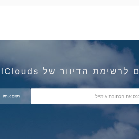
רשימת הדיוור של IsraelClouds