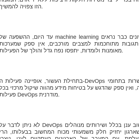
הזו צפויה להמשיך.
עד היום, ההשפעה של machine learning על התחום היתה שולית, אבל ניצנים ראשונים כבר נראי
גובות מתוחכמות למצבים מורכבים, אין ספק שמערכות
מאומנות ולומדות, יתפסו נפח גדל והולך של הפעילות.
בתחילת העשור, אופיינה פעילות ה-DevOps בדגש חזק על זריזות, לא פעם תוך התפשרות בתחומי
 ואין ספק שהדגש על בטיחות מידע מהווה שיקול מרכזי בכל
פעילות DevOps מודרנית.
לא ניתן לדבר על DevOps מבלי להתייחס לכניסה המסיבית של מחשוב ענן בכלל ושירותים מנוהלי
רגון יחזיק חלק משמעותי מכוח המחשוב בבעלותו, הרי
עלמת. עם המעבר של הארגונים העסקיים לענן, נוצרו