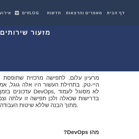
דף הבית
מאמרים והרצאות
חדשות
VLOGים
אירוע
מזעור שירותים ו
היי-טק. בתחילת העשור היו אלה גוגל, אמ
עדכונים בזמן אמ
בדרישות שכאלה ולכן תפישה זו עלתה וצמ
עוסקים במעבר לשימוש ב-DevOps, מתוך הבנה שללא שיטות העבודה החדשות- הם לא ישרדו.
מהו DevOps?