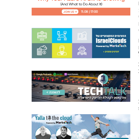
ים
מים
ים