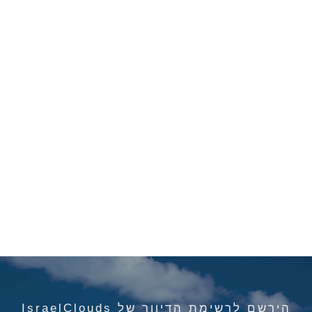
הירשם לרשימת הדיוור של IsraelClouds