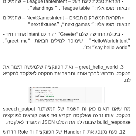
• הקראת טבלת ליגת העל – LeagueTableIntent – שהמילים
הבאות ימופו אליו: ״ league table״, ״ standings״.
• הקראת המשחקים הבאים – NextGamesIntent – שהמילים
הבאות ימופו אליו: ״ next games״, ״next fixtures״.
• ביכולת החדשה שלנו “Greeter”, יהיה לנו Intent אחד ויחיד -
״HelloWorldIntent״ שימופה למילים הבאות: ״greet me״,
״say hello world״ וכו׳.
3. greet_hello_world – זאת הפונקציה שלמעשה תיצור את
הטקסט הדרוש לברך אותנו ותחזיר את הטקסט לאלקסה להקריא
לנו.
מה שאנו רואים כאן זה השמה של המשתנה speech_output
בטקסט אותו נרצה שאלקסה תקריא ואז פשוט קוראים לפונקציה
build_response שבונה לנו את הפלט JSON המוגדר לאלקסה.
12. כעת נקנפג את ה Handler של הפונקציה וה Role הדרוש