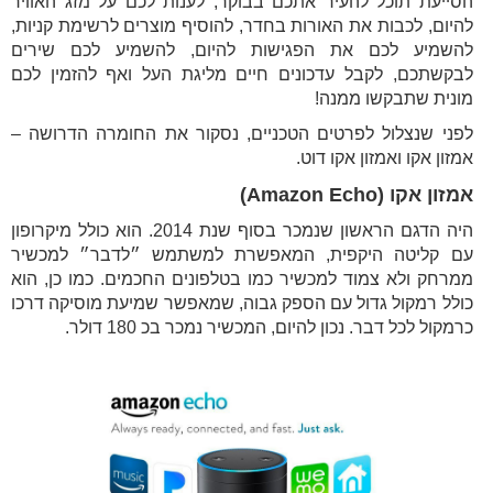
הסייעת תוכל להעיר אתכם בבוקר, לענות לכם על מזג האוויר
להיום, לכבות את האורות בחדר, להוסיף מוצרים לרשימת קניות,
להשמיע לכם את הפגישות להיום, להשמיע לכם שירים
לבקשתכם, לקבל עדכונים חיים מליגת העל ואף להזמין לכם
מונית שתבקשו ממנה!
לפני שנצלול לפרטים הטכניים, נסקור את החומרה הדרושה –
אמזון אקו ואמזון אקו דוט.
אמזון אקו (Amazon Echo)
היה הדגם הראשון שנמכר בסוף שנת 2014. הוא כולל מיקרופון
עם קליטה היקפית, המאפשרת למשתמש ״לדבר״ למכשיר
ממרחק ולא צמוד למכשיר כמו בטלפונים החכמים. כמו כן, הוא
כולל רמקול גדול עם הספק גבוה, שמאפשר שמיעת מוסיקה דרכו
כרמקול לכל דבר. נכון להיום, המכשיר נמכר בכ 180 דולר.