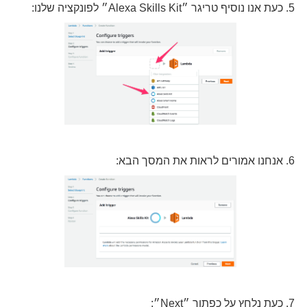
5. כעת אנו נוסיף טריגר ״Alexa Skills Kit״ לפונקציה שלנו:
6. אנחנו אמורים לראות את המסך הבא:
7. כעת נלחץ על כפתור ״Next״: