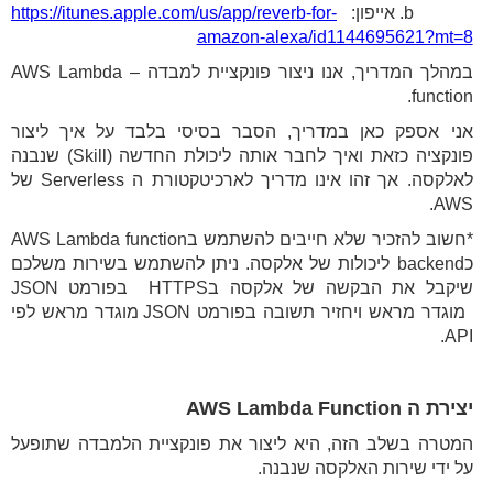
b. אייפון:
https://itunes.apple.com/us/app/reverb-for-
amazon-alexa/id1144695621?mt=8
במהלך המדריך, אנו ניצור פונקציית למבדה – AWS Lambda
function.
אני אספק כאן במדריך, הסבר בסיסי בלבד על איך ליצור
פונקציה כזאת ואיך לחבר אותה ליכולת החדשה (Skill) שנבנה
לאלקסה. אך זהו אינו מדריך לארכיטקטורת ה Serverless של
AWS.
*חשוב להזכיר שלא חייבים להשתמש בAWS Lambda function
כbackend ליכולות של אלקסה. ניתן להשתמש בשירות משלכם
שיקבל את הבקשה של אלקסה בHTTPS בפורמט JSON
מוגדר מראש ויחזיר תשובה בפורמט JSON מוגדר מראש לפי
API.
יצירת ה AWS Lambda Function
המטרה בשלב הזה, היא ליצור את פונקציית הלמבדה שתופעל
על ידי שירות האלקסה שנבנה.