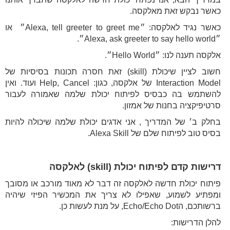
כאשר נבקש זאת מאלקסה.
כאשר נגיד לאלקסה: ״Alexa, tell greeter to greet me״ או
״Alexa, ask greeter to say hello world״.
אלקסה תענה לנו: ״Hello World״.
חשוב לציין שיכולת (skill) זאת חסרה תכונות בסיסיות של
Interaction Model של אלקסה, כגון: Help, Cancel ועוד. ואין
להשתמש בה כבסיס לפיתוח יכולת שלמה שאמורה לעבור
סרטיפיקציה בחנות של אמזון.
בחלק ב׳ של המדריך , אני אדגים יכולת שלמה שיכולה להיות
בסיס טוב לפיתוח שלם של Alexa Skill.
דרישות קדם לפיתוח יכולת (skill) לאלקסה
פיתוח יכולת חדשה לאלקסה זה דבר לא מאוד מורכב או מסובך
ומפתיע לשמוע, שאפילו לא צריך את המכשיר הפיזי שיהיה
ברשותכם, הEcho/Echo Dot, על מנת לעשות כן.
להלן הדרישות: