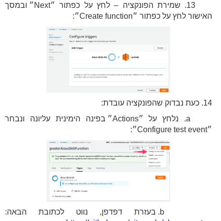
13. שמירת הפונקציה – לחץ על כפתור ״Next״ ובמסך
האישור לחץ על כפתור ״Create function״:
14. כעת נבדוק שהפונקציה עובדת:
a. נלחץ על ״Actions״ בפינה הימינית עליונה ונבחר
״Configure test event״:
b. בעזרת דפדפן, נווט לכתובת הבאה: