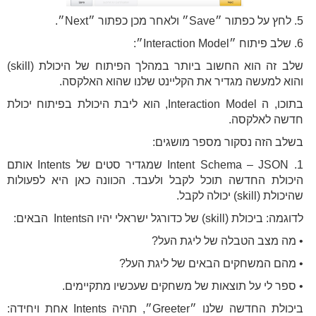
5. לחץ על כפתור ״Save״ ולאחר מכן כפתור ״Next״.
6. שלב פיתוח ״Interaction Model״:
שלב זה הוא החשוב ביותר במהלך הפיתוח של היכולת (skill)
והוא למעשה מגדיר את הקליינט שלנו שהוא האלקסה.
בתוכו, ה Interaction Model, הוא ליבת היכולת בפיתוח יכולת
חדשה לאלקסה.
בשלב הזה נסקור מספר מושגים:
1. Intent Schema – JSON שמגדיר סטים של Intents אותם
היכולת החדשה תוכל לקבל ולעבד. הכוונה כאן היא לפעולות
שהיכולת (skill) יכולה לקבל.
לדוגמה: ביכולת (skill) של כדורגל ישראלי יהיו הIntents הבאים:
• מה מצב הטבלה של ליגת העל?
• מהם המשחקים הבאים של ליגת העל?
• ספר לי על תוצאות של משחקים שעכשיו מתקיימים.
ביכולת החדשה שלנו ״Greeter״, תהיה Intents אחת ויחידה: