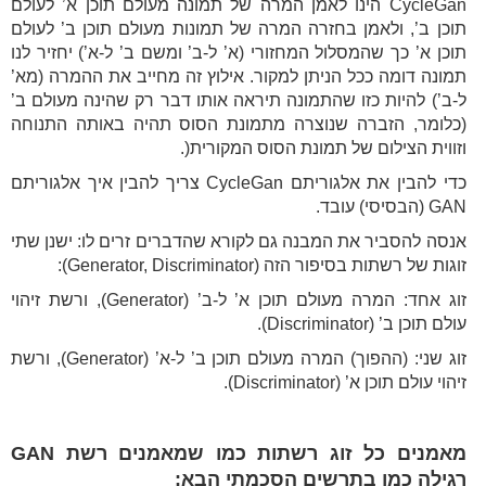
CycleGan הינו לאמן המרה של תמונה מעולם תוכן א’ לעולם
תוכן ב’, ולאמן בחזרה המרה של תמונות מעולם תוכן ב’ לעולם
תוכן א’ כך שהמסלול המחזורי (א’ ל-ב’ ומשם ב’ ל-א’) יחזיר לנו
תמונה דומה ככל הניתן למקור. אילוץ זה מחייב את ההמרה (מא’
ל-ב’) להיות כזו שהתמונה תיראה אותו דבר רק שהינה מעולם ב’
(כלומר, הזברה שנוצרה מתמונת הסוס תהיה באותה התנוחה
וזווית הצילום של תמונת הסוס המקורית(.
כדי להבין את אלגוריתם CycleGan צריך להבין איך אלגוריתם
GAN (הבסיסי) עובד.
אנסה להסביר את המבנה גם לקורא שהדברים זרים לו: ישנן שתי
זוגות של רשתות בסיפור הזה (Generator, Discriminator):
זוג אחד: המרה מעולם תוכן א’ ל-ב’ (Generator), ורשת זיהוי
עולם תוכן ב’ (Discriminator).
זוג שני: (ההפוך) המרה מעולם תוכן ב’ ל-א’ (Generator), ורשת
זיהוי עולם תוכן א’ (Discriminator).
מאמנים כל זוג רשתות כמו שמאמנים רשת GAN
רגילה כמו בתרשים הסכמתי הבא: