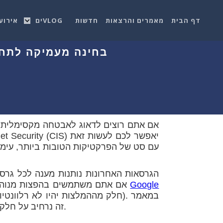
דף הבית
מאמרים והרצאות
חדשות
VLOGים
אירוע
אם אתם רוצים לדאוג לאבטחה מקסימלית ב
עם סט של הפרקטיקות הטובות ביותר, עימו
הגרסאות האחרונות נותנות מענה לכל גרס
Google
והוא מתנהל לפי גרסת ה-upstream של קוברנטיס (אם אתם משתמשים בהפצות מנוהלות כמו
). במאמר
חלק מההמלצות יהיו לא רלוונטי
זה נרחיב על חלק מהפיצ'רים אשר תוכלו למצוא בגרסאת הבנצ'מארק העדכנית.