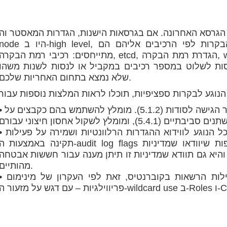
רסא האחרונה. אם בגרסאות הישנות, הגדרות המאסטר וה-worker
node היו ב-high level, הרי שהגרסאות החדשות מפרידות את הבקרות לפי הרכיבים אליהם
מתייחסים: רכיבי רמת הבקרה, etcd, הגדרת רמת הבקרה, worker nodes ו-worker policies. כך תוכלו
סות לשלוט במספר רכיבים במקביל או לנסות לשנות משהו
שלא נמצא בתחום האחריות שלכם.
• ניהול סודי: ההמלצות החדשות כוללות מזעור הגישה לסודות (5.1.2). מומלץ לה
• תיעוד ביקורות: בנוסף להמלצה הקיימת בכל הנוגע לווידוא ההגדרות הרלוונטיות ו
תקינה באמצעות ה-audit log flags ברמת הבקרה. בנוסף, ישנן המלצות נוספות שיוודאו שמדיניו
קורות שתיווצר תהיה מינימלית (3.2.1), והיא גם תוודא שמדיניות זו תיתן מענה עבור חששות אבטחה
מהותיים.
• מניעה של גישה שאינה נחוצה על ידי נעילות הרשאות בקוברנטיס, זאת לפי העקרו
Cluste).