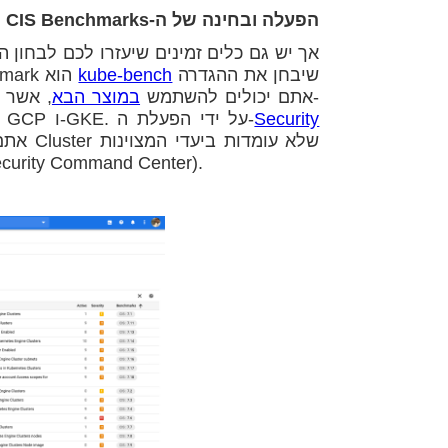
הפעלה ובחינה של ה-CIS Benchmarks
שיבחן את ההגדרה
kube-bench
לפי ההמלצות. כלי טוב שמתאים ל-CIS Kubernetes Benchmark הוא
, אשר מטמיע את עצמו אל ה-
הקיימת שלכם. עבור גרסת ה-GKE, אתם יכולים להשתמש
במוצר הבא
Security
, ומכיל כלי בחינה עבור CIS, GCP ו-GKE. על ידי הפעלת ה-
(לפי הבנצ'מארק המופיע ב-Vulnerabilities Dashboard ב-ty Command Center