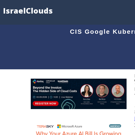
IsraelClouds
ום אבטחת הקונטיינרים: הכירו את CIS Google Kubernetes
 זאת