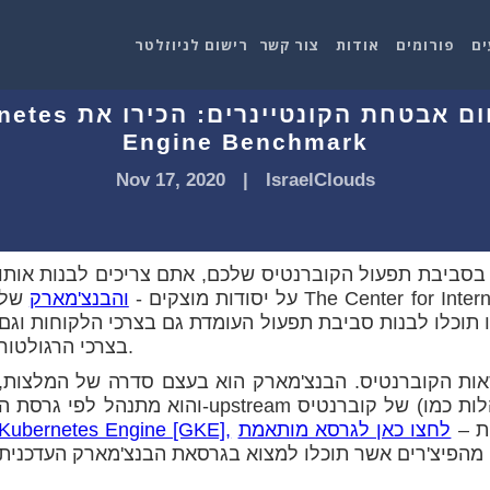
ים
פורומים
אודות
צור קשר
רישום לניוזלטר
בחינה מעמיקה לתח
Engine Benchmark
Nov 17, 2020
|
IsraelClouds
סביבת תפעול הקוברנטיס שלכם, אתם צריכים לבנות אותו
על יסודות מוצקים -
והבנצ'מארק
של The Center for Internet Security (CIS) יאפשר לכם לעשות
 תוכלו לבנות סביבת תפעול העומדת גם בצרכי הלקוחות וגם
בצרכי הרגולטור.
אות הקוברנטיס. הבנצ'מארק הוא בעצם סדרה של המלצות,
ות –
לחצו כאן לגרסא מותאמת
Kubernetes Engine [GKE],