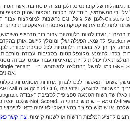
ות מנוהלות של קוברנטיס, ולכן נוצרה גרסת בת, אשר הסירה
 על ידי המשתמש, ביחד עם בקרות נוספות שהינן ספציפיות
ט
ההמלצות מתחלקות לשתי קבוצות: המלצות ברמה 1 נועדו להיות רלוונטיות עבור רוב תרחישי השימוש,
ומומלץ ליישם אותן בהקדם (לדוגמא: הפעלה של Stackdriver Kubernetes Logging and Monitoring)
ש על האבטחה, אך הן לא בהכרח רלוונטיות לכל סביבת עבודה. לכן,
ת בכדי להימנע מקונפליקטים בסביבות עבודה מורכבות.
ות אלו יכולות להיות מתאימות עבור עומסי עבודה מסוג multi-tenant יותר מאשר כאלו של
single tenant – כמו למשל ההמלצה להשתמש ב-GKE Sandbox בכדי להריץ עומסי עבודה שאינ
אמינים.
שוט המאפשר לכם לבחון מתודות אוטומטיות בקלות (כמו למשל
API call או ה-gcloud CLI), ולכל הגדרה יש ערך שניתן להעריך בפשטות. לדוגמא, וידוא שה-de auto
upgrade פועל. המלצות שאינן מבוססות אוטומציה או כאלו שדורשות הטמעה ספציפית לסביבת העבו
שלכם יוצגו כ-Not Scored. לדוגמא – שימוש בחוקי ה-firewall בכדי להגביל כניסה ותעבורה ל-des
.
וצים להציע המלצות חדשות או לשנות קיימות,
צרו קשר כאן