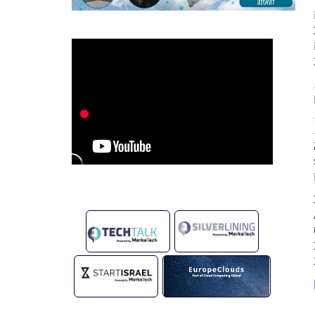
.
ם
no-
דה
no