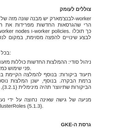
צוללים לעומק
לבנצ'מארק יש מבנה שונה מזה של הג
לבצע שינויים להפצה מסוימת, במקום לנ
בכל הנוגע לבקרות ספציפיות, תוכלו לראות המלצות נוספות עבור:
פני שימוש כמשתנים סביבתיים (5.4.1), ומומלץ לשקול אחסון חיצוני עבורם.
הבי
פריווילגיות – עם דגש על מזעור ה-wildcard use ב-Roles ו-rRoles (5.1.3
גרסת ה-GKE