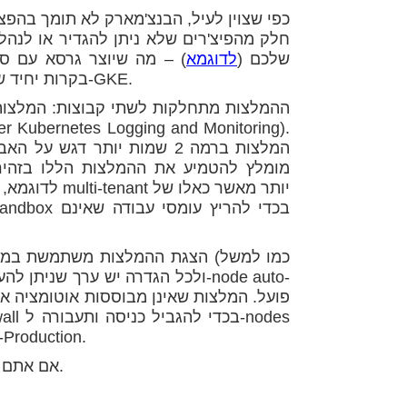
כפי שצוין לעיל, הבנצ'מארק לא תומך בהפצ
חלק מהפיצ'רים שלא ניתן להגדיר או לנהל
לענן של גוגל, וגם נחשבות למומלצות עבור ה-Clusters שלכם (
לדוגמא
) – מה שיוצר גרסא עם ס
בקרות יחיד שנועד לתת לכם את פרקטיקת האבטחה האפקטיבית ביותר ב-GKE.
המלצות ברמה 2 שמות יותר דג
מומלץ להטמיע את ההמלצות הללו בזהירו
לדוגמא, המלצ
הצגת ההמלצות משתמשת בממשק פ
שלכם, או שימוש בפיצ'ר בטא שאולי לא יהיה כדאי לשימוש ב-Production
.
אם אתם ר