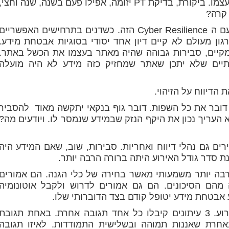
כיצד אפשרי שספק לא מבוקר ולא מנוהל בעצמו. ביקורת, בדיקת PT יזומה, אפילו פעם בשנה, שנה וחצי,
 קרה?
תוכנית פעולה. ניהול סיכונים. כן, שוב אני עם ה Cyber Resilience הזה. כשדנים בתרחישים האפשריים
גון מעולם לא קיים דיון אחד יסודי בסוגיות אבטחת מידע.
מקיים, סבירות גבוהה שהיה מאתר בעצמו את הכשל באתר.
יים שלא יתכן שאתר שמחזיק כזה מידע לא היה מועלה
הדיווח על הזיהוי.
א דובר את כל השפות. דובר גוף בנקאי יתקשה מאוד להסביר
 העריך נכון את היקף הנזק שבמידע שנמסר לו. ויודעים מה?
ים תהליך Cyber Resilience מגדירים גם נהלי דיווח ואחריות. סבירות, שוב, שאם המידע היה
 סדר גודל האירוע היתה ברורה הרבה יותר.
בה יותר משמעותי מאשר בחירה של כלי הגנה. הם אמורים
הם הסיכונים. הם גם אמורים לדרוש ולקבל אוטונומיה
אבטחת מידע יטופל קודם בצד הדוברותי שלו.
שב"ס לא הבין ולא הצליח להכיל את האירוע. 3 עיתונים קיבלו כל אחד תגובה אחרת. באחת תגובת
רת שאננות תמוהה ובשלישית התמודדות. לאיזו תגובה