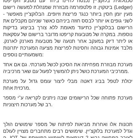
טכנולוגית בלוקצ'יין נכנסה לחיינו ביחד עם מטבע הקריפטו
ביטקוין. זו פלטפורמה מבוזרת שמנהלת למעשה רישום (Ledger)
- מעין יומן חסין ביותר כנגד פריצות וזיופים. הבלוקצ'יין מאפשר
לשני גופים או יותר לבסס חוזה ביניהם כאשר שניהם מקבלים את
הרישום בבלוקצ'יין כתיעוד מאומת ללא צורך בביצוע בדיקות
נוספות. במקרה של מטבעות קריפטו מדובר ברישום של עסקאות
או ליתר דיוק במעקב אחר תנועה של מטבעות מארנק לארנק.
מלבד אמינות גבוהה וחסינות לפריצות מציעה המערכת יתרונות
משמעותיים נוספים:
מערכת מבוזרת מפחיתה את הסיכון לכשל מערכתי. גם אם אחד
ממרכיבי המערכת כושל ניתן להמשיך לפעול עם שאר מרכיביה.
יכולת לטפל בביג דאטה מבלי ליצור עומס גדול על מערכת
מרכזית אחת.
מערכת פתוחה שכל הרישומים שבה ניתנים לקריאה ע"י מספר
רב של מערכות חיצוניות.
תכונות אלו ואחרות מביאות לפיתוח של מספר שימושים הולך
וגדל למערכת בלוקצ'יין. שימושים רבים מתחברים מצויין לעולם
ה- IOT. לצורך המחשה נביא 2 דוגמאות לשימוש המשותף של