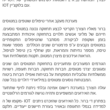
IOT עם בלוקצ'יין.
מערכת מעקב אחרי טיפולים שוטפים במטוסים
ברור מאליו הצורך הקריטי לבצע תחזוקה נכונה במטוסי נוסעים.
חייהם של מליוני אנשים תלויים בתחזוקה איכותית המתבצעת
בזמן ושקופה לביקורת. מסתבר שהטיפולים התקופתיים
במטוסים נקבעים ע"פ פרמטרים שונים הכוללים: מספר שעות
טיסה, מספר נחיתות והמראות, זמן שחלף בין טיפול לטיפול,
הוראות ועידכונים מיצרן המטוס, תקנות ממשלתיות ועוד.
הגורמים המעורבים ומתעניינים בתחזוקת המטוסים הם שונים
ומגוונים: יצרני מטוסים, חברות תחזוקה, חברות תעופה, רשויות
ממשלתיות וגלובליות המפקחות על בטיחות ואפילו חברות ביטוח
המבטחות נוסעים ומטוסים במיליארדי דולרים בכל שנה.
עולה הצורך במערכת רישום אמינה ובלתי ניתנת לזיוף שתתעד
את האירועים המשפיעים ותהיה נגישה לגורמים הרלוונטיים.
מקומו של ה- IOT בפתרון די ברור. כל האירועים שהזכרנו ניתנים
למדידה בנמלי התעופה ובאוויר בעזרת חיישנים ייעודיים. חלקם