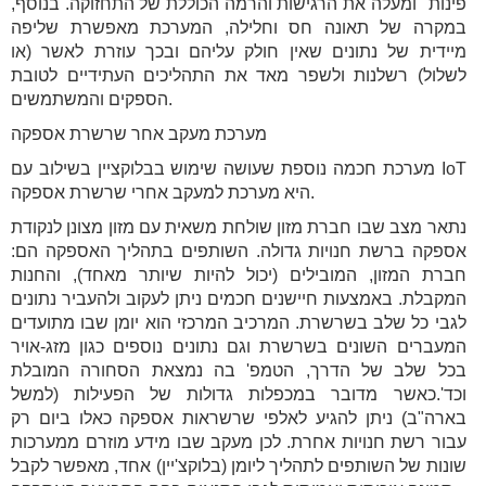
פינות" ומעלה את הרגישות והרמה הכוללת של התחזוקה. בנוסף,
במקרה של תאונה חס וחלילה, המערכת מאפשרת שליפה
מיידית של נתונים שאין חולק עליהם ובכך עוזרת לאשר (או
לשלול) רשלנות ולשפר מאד את התהליכים העתידיים לטובת
הספקים והמשתמשים.
מערכת מעקב אחר שרשרת אספקה
מערכת חכמה נוספת שעושה שימוש בבלוקציין בשילוב עם IoT
היא מערכת למעקב אחרי שרשרת אספקה.
נתאר מצב שבו חברת מזון שולחת משאית עם מזון מצונן לנקודת
אספקה ברשת חנויות גדולה. השותפים בתהליך האספקה הם:
חברת המזון, המובילים (יכול להיות שיותר מאחד), והחנות
המקבלת. באמצעות חיישנים חכמים ניתן לעקוב ולהעביר נתונים
לגבי כל שלב בשרשרת. המרכיב המרכזי הוא יומן שבו מתועדים
המעברים השונים בשרשרת וגם נתונים נוספים כגון מזג-אויר
בכל שלב של הדרך, הטמפ' בה נמצאת הסחורה המובלת
וכד'.כאשר מדובר במכפלות גדולות של הפעילות (למשל
בארה"ב) ניתן להגיע לאלפי שרשראות אספקה כאלו ביום רק
עבור רשת חנויות אחרת. לכן מעקב שבו מידע מוזרם ממערכות
שונות של השותפים לתהליך ליומן (בלוקצ'יין) אחד, מאפשר לקבל