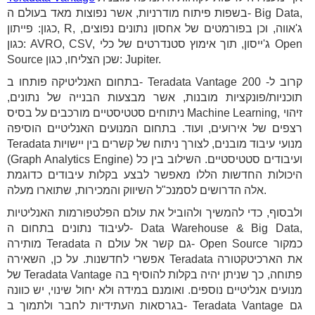
בשפות פיתוח מודרניות, אשר נפוצות מאד בעולם ה- Big Data,
כגון: פייתון, R, ג'אווה, וכן בפורמטים של אחסון נתונים נפוצים,
כגון: AVRO, CSV, ג'ייסון, תוך אימוץ סטנדרטים של כלי Open
Source שכן הצליחו, כגון: Jupiter.
בתחום האנליטיקה פותחו ב- Teradata Vantage קרוב ל- 200
תוכניות/פונקציות מובנות, אשר מבצעות הבנייה של נתונים,
ניתוחים סטטיסטיים מורכבים על בסיס Machine Learning, זיהוי
רצפים של אירועים, ועוד. בתחום המנועים האנליטיים הוסיפה
Teradata מנועי עיבוד מובנים, לצורך ניתוח של קשרים בין יישויות
(Graph Analytics Engine) ועיבודים סטטיסטיים. השילוב בין כל
היכולות החדשות הללו מאפשר לבצע בקלות עיבודים כדוגמת
אלה הדרושים לסמנכ"ל השיווק והמכירות, שתוארו מעלה.
ולבסוף, כדי להמשיך ולהוביל את עולם הפלטפורמות האנליטיות
לעיבוד נתונים בתחום ה- Data Warehouse & Big Data,
מותירה Teradata גם קשר אל עולם ה- Open Source כמקור
אפשרי לחדשנות. על כן, השאירה Teradata את הארכיטקטורה
של Teradata Vantage פתוחה, כך שניתן יהיה בקלות להוסיף בה
מנועים אנליטיים נוספים. ואומנם במידה ולא יחול שינוי, יש כוונה
בגרסאות העתידיות לחבר ולתמוך ב- Teradata Vantage גם