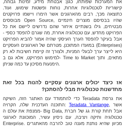
את המערכות שפותחו, כגון: אבטחת מידע, זמינות גבוהה,
קישוריות לטכנולוגיות אחרות, נוחות ופשטות שימוש, ועוד.
כתוצאה מכך, רבים מהארגונים אשר הימרו ויישמו פרויקטים
מבוססים Open Source, שהיו בבסיסם מוצרים חינמיים
מבטיחים, גילו בשנתיים איחור שהם נדרשים ליישם את כל
הפרויקט מחדש, עם טכנולוגיה אחרת, מה שגרם להפסד כספי -
אבל בעיקר להפסד הערך העיסקי שהיה אמור להביא הפרויקט
במועדו המתוכנן. מטרתם של הארגונים העסקיים (Enterprises)
היא לייצר ערך לבעלי המניות, ולצורך זה קיימת חשיבות לא רק
למימוש הפרויקט, אלא גם ב- Time to Market מתאים, ותוך
הימנעות מסיכון עד כמה שניתן.
אז כיצד יכולים ארגונים עסקיים להנות בכל זאת
מחדשנות טכנולוגית מבלי להסתכן?
כדי להתמודד עם האתגר הזה, השיקה Teradata את גרסת
, אשר
Teradata Vantange
התוכנה העדכנית שלה, הקרויה:
ממנפת את עולם ה- Big Data, אבל תחת קורת גג של חברת
טכנולוגיה ותיקה ויציבה, עם ניסיון עשיר, המוכוונת לארגוני
Enterprise. מכיוון שהיא נותנת מענה טוב להרבה מהאתגרים