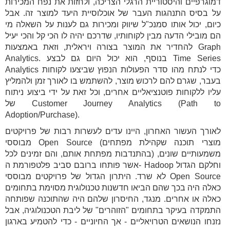
דמוגרפיים והיסטוריית הרגלי הצריכה, ולחזות את נפח המכירות
על בסיס התנהגות העבר של אוכלוסיית היעד למוצר זה. אבל
כיום, יכול אותו סמנכ"ל שיווק ומכירות גם לענות על השאלה מי
הם מובילי הדעה מבין לקוחותיו, שדרכם יהיה לו הכי קל והכי יעיל
להחדיר את המוצר בצורה ויראלית, וזאת באמצעות Graph
Analytics. בנוסף, הוא יכול היום גם לבצע Time Series
Analytics כדי לנתח מהו סדר הפעולות הנפוץ שביצעו לקוחות
בעבר, שגרם להם לרכוש מוצר, להשתמש בו לאורך זמן ולהמליץ
עליו ללקוחות פוטנציאליים אחרים, וכל זאת על ידי ביצוע ניתוח
של Customer Journey Analytics (Path to
Adoption/Purchase).
לאורך העשור האחרון, היינו עדים לעשרות רבות של פרויקטים
מבוססי Open Source (מוצרי תוכנה שקהילת מפתחים
בהתנדבות מפתחת אותם, והם זמינים לכל) משמעותיים שונים,
אשר פותחו ברובם סביב פלטפורמת ה- Hadoop וחלקם הגדול
לא שרד. היתרון הגדול של פרויקטים מבוססי Open Source
כאלה היה בכך שהם הביאו חדשנות טכנולוגית מסוימת בתחומים
כאלה או אחרים. מנגד, החיסרון שלהם היה שהתוכנה שפותחה
התמקדה בעיקר בתחומים "הזוהרים" של ליבת הטכנולוגיה, אבל
נזנחו הנושאים הטרויאליים - אך החיוניים - כדי להטמיע בארגון