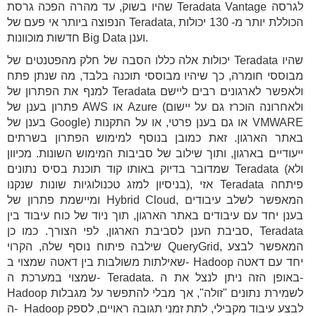
שהיו בשוק, עד מהרה הפכה גרסת Teradata Vantage לגרסה
הנפוצה ביותר אי פעם של Teradata, הכוללת יותר מ- 130 יכולות
חדשות מוכוונות Big Data וענן.
יכולות אלה כללו הסבה של חלק מהפטנטים של Teradata שהיו
מבוססי חומרה, כך שיהיו מבוססי תוכנה בלבד, מה שנתן פתח
למנף את הפתרון של Teradata ולאפשר לארגונים רבים ליישם
פתרון בענן של AWS או Azure (ולאחרונה הוכרז גם על יישום
בענן של Google) או גם בענן פרטי, או על התקנות VMWARE
באתר הארגון. זאת כמובן בנוסף למימוש הפתרון בשרתים
ייעודיים בארגון, ותוך שילוב של סביבות המימוש השונות. מכיוון
שמדובר בדיוק באותו קוד תוכנת בסיס נתונים Teradata (ולא
בניסיון למזג טכנולוגיות שונות שנקנו), אזי Teradata פיתחה
ומיישמת פתרון של Hybrid Cloud, המאפשר לשלב עיבודים
בענן יחד עם עיבודים באתר הארגון, תוך ניוד של כוח עיבוד בין
סביבת הענן לסביבת הארגון, לפי הצורך. כמו כן, Teradata
שילבה פיתוח נוסף שלה, הקרוי QueryGrid, המאפשר לבצע
שאילתות משולבות בין דאטה שמצוי ב- Hadoop יחד עם דאטה
שמצוי במערכת ה- Teradata. באופן הזה ניתן לנצל את ה-
Hadoop לשמירת נתונים "זולה", אך מבלי להתפשר על מגבלות
ה- Hadoop לבצע עיבוד מקבילי, לתת זמני תגובה ראויים, לספק