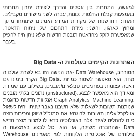
למעשה, התחרות בין עסקים והדרך ליצירת יתרון תחרותי
באמצעות קבלת החלטות נכונות, עברה לשני מישורים מקבילים.
האחד: החדשנות של מקורות המידע הזמינים שינותחו מתוך
ומחוץ לארגון, והשני: מידת התחכום של ניתוח הדאטה,
שמאפשרת לזקק מהדאטה תובנות חדשות שלא ניתן היה להפיק
בעבר.
הפתרונות הקיימים בעולמות ה- Big Data
את הנישה הזו בא לשרת עולם ה- Data Warehouse המורחב,
הקרוי בימינו גם Big Data. מחד, הוא מאפשר לשמור כמויות
דאטה עצומות בפורמטים טבלאיים/מובנים, בשילוב עם שמירת
נתונים בלתי מובנים (unstructured), ומאידך הוא מאפשר לבצע
אנליזות חדשות כדוגמת Graph Analytics, Machine Learning,
שנותנות תשובות לשאלות שלא חשבנו בעבר שניתן יהיה לשאול
או לקבל עליהן תשובות. לדוגמא: אם סמנכ"ל שיווק ומכירות רוצה
כיום להחליט לאיזה פלח באוכלוסיה כדאי לו למכור מוצר חדיש
שהחברה משיקה, אזי הוא יכול לבצע באמצעות ה- Data
Warehouse פילוחים של אוכלוסיית הלקוחות לפי מאפיינים